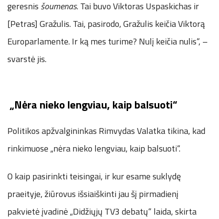
geresnis
šoumenas
. Tai buvo Viktoras Uspaskichas ir
[Petras] Gražulis. Tai, pasirodo, Gražulis keičia Viktorą
Europarlamente. Ir ką mes turime? Nulį keičia nulis“, –
svarstė jis.
„Nėra nieko lengviau, kaip balsuoti“
Politikos apžvalgininkas Rimvydas Valatka tikina, kad
rinkimuose „nėra nieko lengviau, kaip balsuoti“.
O kaip pasirinkti teisingai, ir kur esame suklydę
praeityje, žiūrovus išsiaiškinti jau šį pirmadienį
pakvietė įvadinė „Didžiųjų TV3 debatų“ laida, skirta