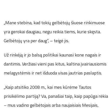
„Mane stebina, kad tokių gelbėtojų šiuose rinkimuose
yra gerokai daugiau, negu reikia tiems, kurie skęsta.
Gelbėtojų yra per daug“, – teigė jis.
Už rinkėją ir jo balsą politikai kaunasi kone nagais ir
dantimis. Veržiasi vieni pas kitus, kaltina įvairiausiomis
melagystėmis ir net išduoda visas jautrias paslaptis.
„Kaip atsitiko 2008 m., kai mes kūrėme Tautos
prisikėlimo partiją? Va, panašiai taip, kaip papūga rėkia
– mus vadino gelbėtojais arba naujaisiais Mesijais,