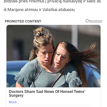
žodžiais prieš rinkimus į privačią nuosavybę ir sako: aš
iš Marijono atimsiu ir Valatkai atiduosiu.