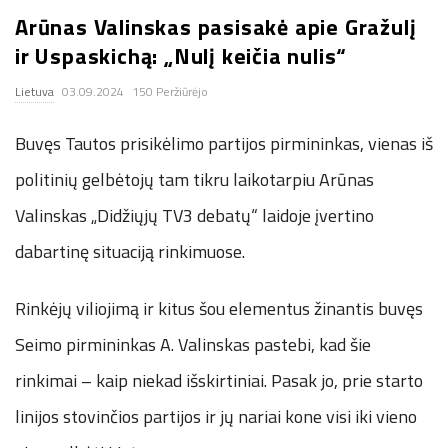
Arūnas Valinskas pasisakė apie Gražulį
.
ir Uspaskichą: „Nulį keičia nulis“
c
Lietuva
03.09.2024
150 Peržiūrėjo
o
Buvęs Tautos prisikėlimo partijos pirmininkas, vienas iš
.
politinių gelbėtojų tam tikru laikotarpiu Arūnas
Valinskas „Didžiųjų TV3 debatų“ laidoje įvertino
u
dabartinę situaciją rinkimuose.
k
Rinkėjų viliojimą ir kitus šou elementus žinantis buvęs
Seimo pirmininkas A. Valinskas pastebi, kad šie
rinkimai – kaip niekad išskirtiniai. Pasak jo, prie starto
linijos stovinčios partijos ir jų nariai kone visi iki vieno