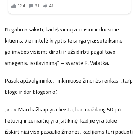
Negalima sakyti, kad iš vienų atimsim ir duosime
kitiems. Vienintelė kryptis teisinga yra: suteiksime
galimybes visiems dirbti ir užsidirbti pagal tavo
smegenis, išsilavinimą“, – svarstė R. Valatka.
Pasak apžvalgininko, rinkimuose žmonės renkasi „tarp
blogo ir dar blogesnio“.
„<…> Man kažkaip yra keista, kad maždaug 50 proc.
lietuvių ir žemaičių yra įsitikinę, kad jie yra tokie
išskirtiniai viso pasaulio žmonės, kad jiems turi paduoti