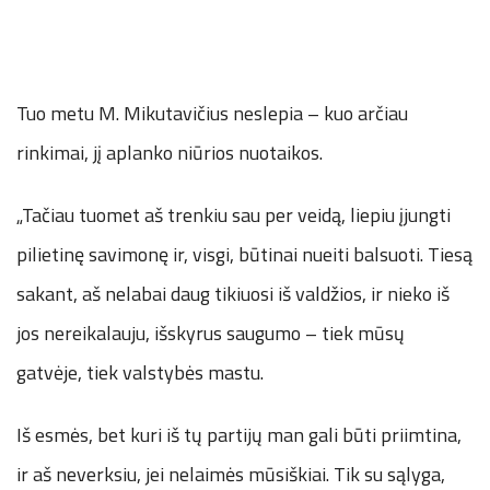
Tuo metu M. Mikutavičius neslepia – kuo arčiau
rinkimai, jį aplanko niūrios nuotaikos.
„Tačiau tuomet aš trenkiu sau per veidą, liepiu įjungti
pilietinę savimonę ir, visgi, būtinai nueiti balsuoti. Tiesą
sakant, aš nelabai daug tikiuosi iš valdžios, ir nieko iš
jos nereikalauju, išskyrus saugumo – tiek mūsų
gatvėje, tiek valstybės mastu.
Iš esmės, bet kuri iš tų partijų man gali būti priimtina,
ir aš neverksiu, jei nelaimės mūsiškiai. Tik su sąlyga,