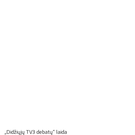
„Didžiųjų TV3 debatų“ laida