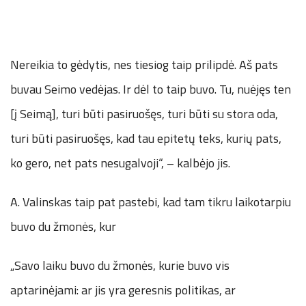
Nereikia to gėdytis, nes tiesiog taip prilipdė. Aš pats
buvau Seimo vedėjas. Ir dėl to taip buvo. Tu, nuėjęs ten
[į Seimą], turi būti pasiruošęs, turi būti su stora oda,
turi būti pasiruošęs, kad tau epitetų teks, kurių pats,
ko gero, net pats nesugalvoji“, – kalbėjo jis.
A. Valinskas taip pat pastebi, kad tam tikru laikotarpiu
buvo du žmonės, kur
„Savo laiku buvo du žmonės, kurie buvo vis
aptarinėjami: ar jis yra geresnis politikas, ar