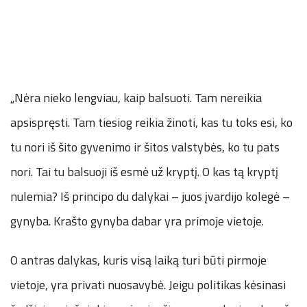
„Nėra nieko lengviau, kaip balsuoti. Tam nereikia
apsispręsti. Tam tiesiog reikia žinoti, kas tu toks esi, ko
tu nori iš šito gyvenimo ir šitos valstybės, ko tu pats
nori. Tai tu balsuoji iš esmė už kryptį. O kas tą kryptį
nulemia? Iš principo du dalykai – juos įvardijo kolegė –
gynyba. Krašto gynyba dabar yra primoje vietoje.
O antras dalykas, kuris visą laiką turi būti pirmoje
vietoje, yra privati nuosavybė. Jeigu politikas kėsinasi