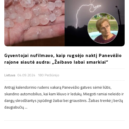
Gyventojai nufilmavo, kaip rugsėjo naktį Panevėžio
rajone siautė audra: „Žaibavo labai smarkiai“
Lietuva
04.09.2024
180 Peržiūrėjo
Antrąjį kalendorinio rudens vakarą Panevėžio gatves sėmė liūtis,
skandino automobilius, kai kam kliuvo ir ledukų. Miegoti ramiai neleido ir
dangų skrodžiantys įspūdingi žaibai bei griaustinis. Žaibas trenkė į beržą
daugiabučių
…