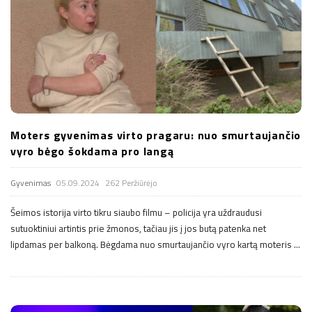
Moters gyvenimas virto pragaru: nuo smurtaujančio
vyro bėgo šokdama pro langą
Gyvenimas
05.09.2024
262 Peržiūrėjo
Šeimos istorija virto tikru siaubo filmu – policija yra uždraudusi
sutuoktiniui artintis prie žmonos, tačiau jis į jos butą patenka net
lipdamas per balkoną. Bėgdama nuo smurtaujančio vyro kartą moteris
…