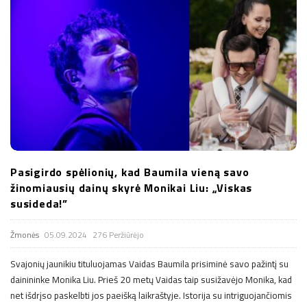
Pasigirdo spėlionių, kad Baumila vieną savo
žinomiausių dainų skyrė Monikai Liu: „Viskas
susideda!”
Žmonės
05.09.2024
276 Peržiūrėjo
Svajonių jaunikiu tituluojamas Vaidas Baumila prisiminė savo pažintį su
dainininke Monika Liu. Prieš 20 metų Vaidas taip susižavėjo Monika, kad
net išdrįso paskelbti jos paeišką laikraštyje. Istorija su intriguojančiomis