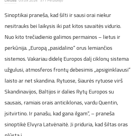
Lietuva
05.09.2024
571 Peržiūrėjo
.
Sinoptikai praneša, kad šilti ir sausi orai niekur
c
nesitrauks bei laikysis iki pat kitos savaitės vidurio.
Nuo kito trečiadienio galimos permainos – lietus ir
o
perkūnija. „Europą „pasidalino“ orus lemiančios
.
sistemos. Vakariau didelę Europos dalį ciklonų sistema
u
užgulusi, atmosferos frontų debesimis „apsiginklavusi“
laisto ar net skandina. Rytuose, šiaurės rytuose virš
k
Skandinavijos, Baltijos ir dalies Rytų Europos su
sausais, ramiais orais anticiklonas, vardu Quentin,
įsitvirtino. Ir panašu, kad gana ilgam“, – praneša
sinoptikė Elvyra Latvėnaitė. Ji priduria, kad šiltas oras
plūsta į
…