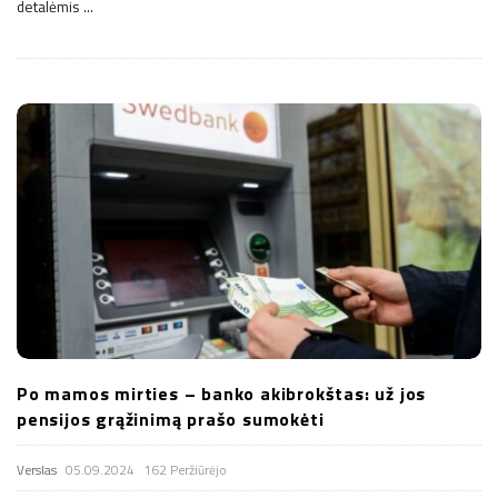
detalėmis
…
Po mamos mirties – banko akibrokštas: už jos
pensijos grąžinimą prašo sumokėti
Verslas
05.09.2024
162 Peržiūrėjo