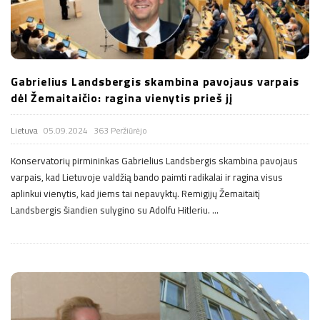
Gabrielius Landsbergis skambina pavojaus varpais
dėl Žemaitaičio: ragina vienytis prieš jį
Lietuva
05.09.2024
363 Peržiūrėjo
Konservatorių pirmininkas Gabrielius Landsbergis skambina pavojaus
varpais, kad Lietuvoje valdžią bando paimti radikalai ir ragina visus
aplinkui vienytis, kad jiems tai nepavyktų. Remigijų Žemaitaitį
Landsbergis šiandien sulygino su Adolfu Hitleriu.
…