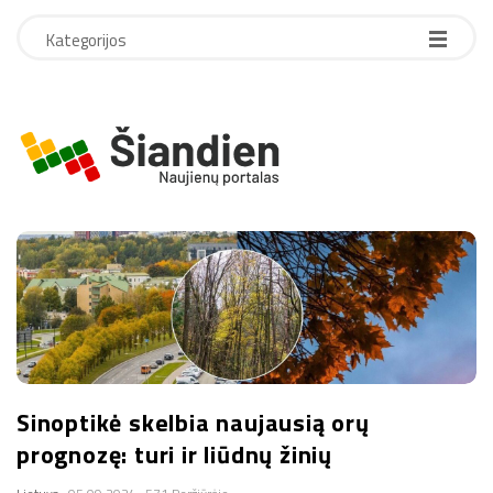
Kategorijos
r
o
d
B
l
y
o
g
k
P
o
l
Sinoptikė skelbia naujausią orų
s
prognozę: turi ir liūdnų žinių
t
e
s