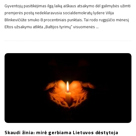
Gyventojų pasitikėjimas ilgą laiką aiškaus atsakymo dėl galimybės užimti
premjerės postą nedeklaravusia socialdemokratų lydere Vilija
Blinkevičiūte smuko 8 procentiniais punktais. Tai rodo rugpjūčio mėnesį
Eltos užsakymu atlikta „Baltijos tyrimų“ visuomenės
…
Skaudi žinia: mirė gerbiama Lietuvos dėstytoja