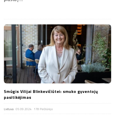
Smūgis Vilijai Blinkevičiūtei: smuko gyventojų
pasitikėjimas
Lietuva
05.09.2024
178 Peržiūrėjo