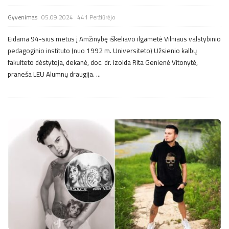
Gyvenimas
05.09.2024
441 Peržiūrėjo
Eidama 94-sius metus į Amžinybę iškeliavo ilgametė Vilniaus valstybinio
pedagoginio instituto (nuo 1992 m. Universiteto) Užsienio kalbų
fakulteto dėstytoja, dekanė, doc. dr. Izolda Rita Genienė Vitonytė,
praneša LEU Alumnų draugija.
…