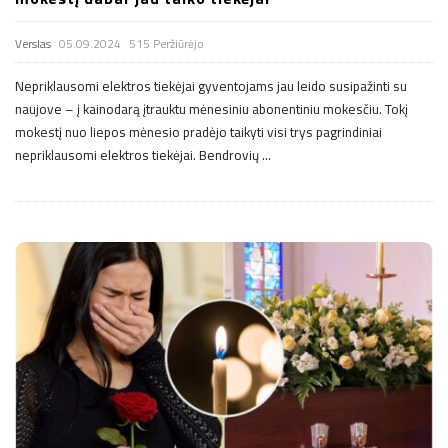
Verslas
05.09.2024
515 Peržiūrėjo
Nepriklausomi elektros tiekėjai gyventojams jau leido susipažinti su
naujove – į kainodarą įtrauktu mėnesiniu abonentiniu mokesčiu. Tokį
mokestį nuo liepos mėnesio pradėjo taikyti visi trys pagrindiniai
nepriklausomi elektros tiekėjai. Bendrovių
…