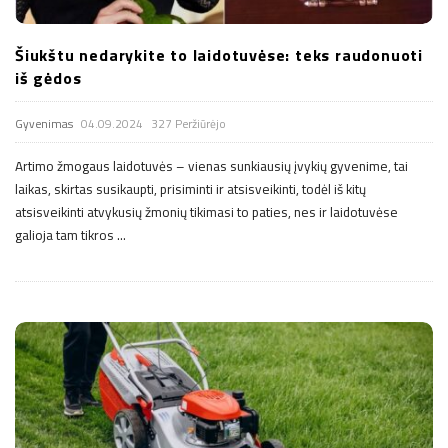
Šiukštu nedarykite to laidotuvėse: teks raudonuoti
iš gėdos
Gyvenimas
04.09.2024
327 Peržiūrėjo
Artimo žmogaus laidotuvės – vienas sunkiausių įvykių gyvenime, tai
laikas, skirtas susikaupti, prisiminti ir atsisveikinti, todėl iš kitų
atsisveikinti atvykusių žmonių tikimasi to paties, nes ir laidotuvėse
galioja tam tikros
…