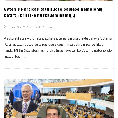
Vytenis Partikas tatuiruote paslėpė nemalonią
patirtį: prireikė nuskausminamųjų
Žmonės
05.09.2024
278 Peržiūrėjo
Plaukų stilistas-koloristas, atlikėjas, televizinių projektų dalyvis Vytenis
Partikas tatuiruotės dėka paslėpė skausmingą patirtį ir po jos likusį
randą. Milžiniškas piešinys ne tik užmaskavo tai, ko Vytenis nebenorėjo
matyti, bet ir
…