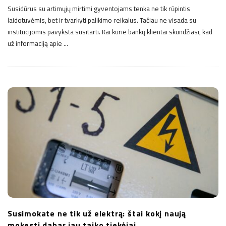
Susidūrus su artimųjų mirtimi gyventojams tenka ne tik rūpintis
laidotuvėmis, bet ir tvarkyti palikimo reikalus. Tačiau ne visada su
institucijomis pavyksta susitarti. Kai kurie bankų klientai skundžiasi, kad
už informaciją apie
…
Susimokate ne tik už elektrą: štai kokį naują
mokestį dabar jau taiko tiekėjai