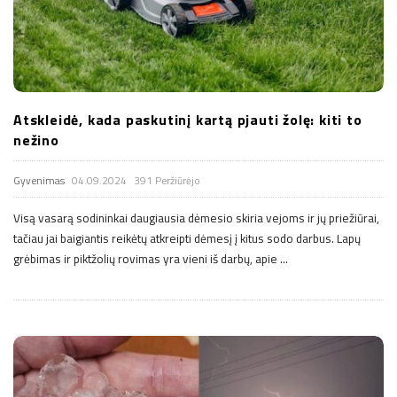
Atskleidė, kada paskutinį kartą pjauti žolę: kiti to
nežino
Gyvenimas
04.09.2024
391 Peržiūrėjo
Visą vasarą sodininkai daugiausia dėmesio skiria vejoms ir jų priežiūrai,
tačiau jai baigiantis reikėtų atkreipti dėmesį į kitus sodo darbus. Lapų
grėbimas ir piktžolių rovimas yra vieni iš darbų, apie
…