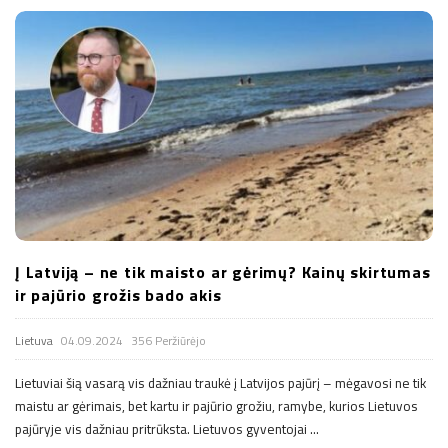
Į Latviją – ne tik maisto ar gėrimų? Kainų skirtumas
ir pajūrio grožis bado akis
Lietuva
04.09.2024
356 Peržiūrėjo
Lietuviai šią vasarą vis dažniau traukė į Latvijos pajūrį – mėgavosi ne tik
maistu ar gėrimais, bet kartu ir pajūrio grožiu, ramybe, kurios Lietuvos
pajūryje vis dažniau pritrūksta. Lietuvos gyventojai
…