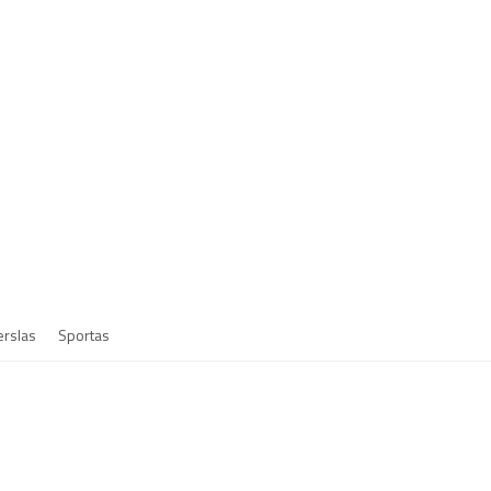
erslas
Sportas