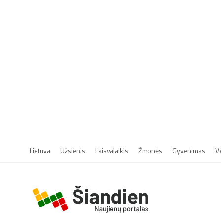
Lietuva
Užsienis
Laisvalaikis
Žmonės
Gyvenimas
V
r