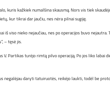
alo, kuris kažkiek numalšina skausmą. Nors vis tiek skaudėjo,
ietų, kur tikrai dar jaučiu, nes nėra pilnai sugiję.
ai iš viso nieko nejaučiau, nes po operacijos buvo nejautra. T
, – tęsė jis.
 V. Partikas turėjo rimtą pilvo operaciją. Po jos liko labai d
 negalėjau daryti tatuiruotės, reikėjo laukti, todėl be proto