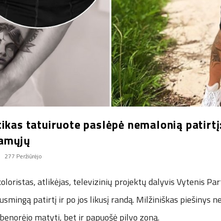
ikas tatuiruote paslėpė nemalonią patirtį:
amųjų
277 Peržiūrėjo
oloristas, atlikėjas, televizinių projektų dalyvis Vytenis Pa
smingą patirtį ir po jos likusį randą. Milžiniškas piešinys 
ebenorėjo matyti, bet ir papuošė pilvo zoną.