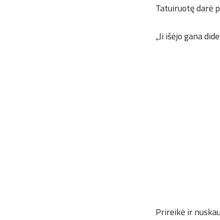
Tatuiruotę darė p
„Ji išėjo gana did
Prireikė ir nusk