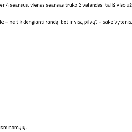
er 4 seansus, vienas seansas truko 2 valandas, tai iš viso u
elė – ne tik dengianti randą, bet ir visą pilvą“, – sakė Vytenis.
ausminamųjų.