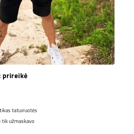
 prireikė
rtikas tatuiruotės
ne tik užmaskavo