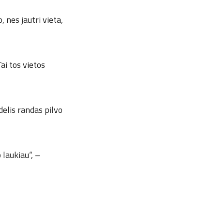
 nes jautri vieta,
ai tos vietos
idelis randas pilvo
 laukiau“, –