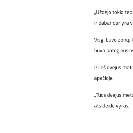
„Uždėjo tokio tep
ir dabar dar yra v
Visgi buvo zonų, k
buvo patogiausios“
Prieš dvejus metus
apačioje.
„Tuos dvejus metus
atskleidė vyras.