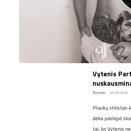
.
u
k
Vytenis Part
nuskausmin
Žmonės
05.09.2024
Plaukų stilistas-k
dėka paslėpė skau
tai, ko Vytenis n