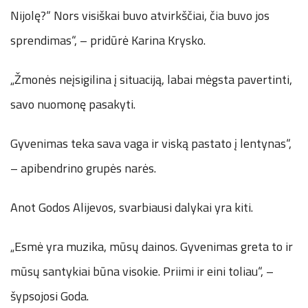
Nijolę?“ Nors visiškai buvo atvirkščiai, čia buvo jos
sprendimas“, – pridūrė Karina Krysko.
„Žmonės neįsigilina į situaciją, labai mėgsta pavertinti,
savo nuomonę pasakyti.
Gyvenimas teka sava vaga ir viską pastato į lentynas“,
– apibendrino grupės narės.
Anot Godos Alijevos, svarbiausi dalykai yra kiti.
„Esmė yra muzika, mūsų dainos. Gyvenimas greta to ir
mūsų santykiai būna visokie. Priimi ir eini toliau“, –
šypsojosi Goda.