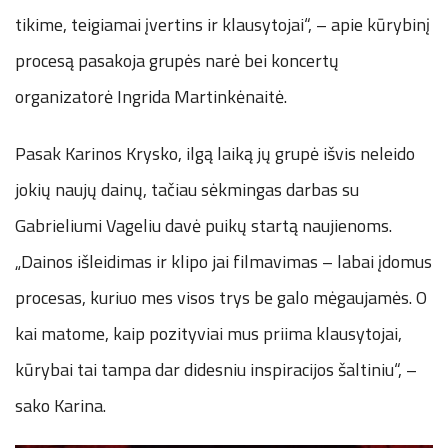
tikime, teigiamai įvertins ir klausytojai“, – apie kūrybinį
procesą pasakoja grupės narė bei koncertų
organizatorė Ingrida Martinkėnaitė.
Pasak Karinos Krysko, ilgą laiką jų grupė išvis neleido
jokių naujų dainų, tačiau sėkmingas darbas su
Gabrieliumi Vageliu davė puikų startą naujienoms.
„Dainos išleidimas ir klipo jai filmavimas – labai įdomus
procesas, kuriuo mes visos trys be galo mėgaujamės. O
kai matome, kaip pozityviai mus priima klausytojai,
kūrybai tai tampa dar didesniu inspiracijos šaltiniu“, –
sako Karina.