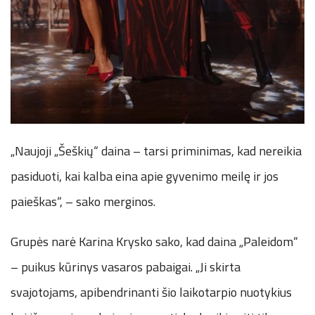
„Naujoji „Šeškių“ daina – tarsi priminimas, kad nereikia
pasiduoti, kai kalba eina apie gyvenimo meilę ir jos
paieškas“, – sako merginos.
Grupės narė Karina Krysko sako, kad daina „Paleidom“
– puikus kūrinys vasaros pabaigai. „Ji skirta
svajotojams, apibendrinanti šio laikotarpio nuotykius