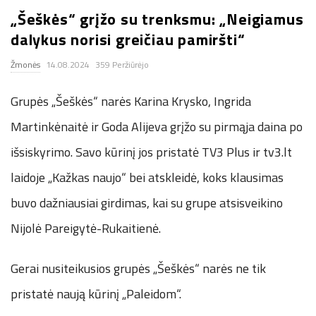
„Šeškės“ grįžo su trenksmu: „Neigiamus
.
dalykus norisi greičiau pamiršti“
c
Žmonės
14.08.2024
359 Peržiūrėjo
o
Grupės „Šeškės“ narės Karina Krysko, Ingrida
.
Martinkėnaitė ir Goda Alijeva grįžo su pirmąja daina po
išsiskyrimo. Savo kūrinį jos pristatė TV3 Plus ir tv3.lt
u
laidoje „Kažkas naujo“ bei atskleidė, koks klausimas
k
buvo dažniausiai girdimas, kai su grupe atsisveikino
Nijolė Pareigytė-Rukaitienė.
Gerai nusiteikusios grupės „Šeškės“ narės ne tik
pristatė naują kūrinį „Paleidom“.