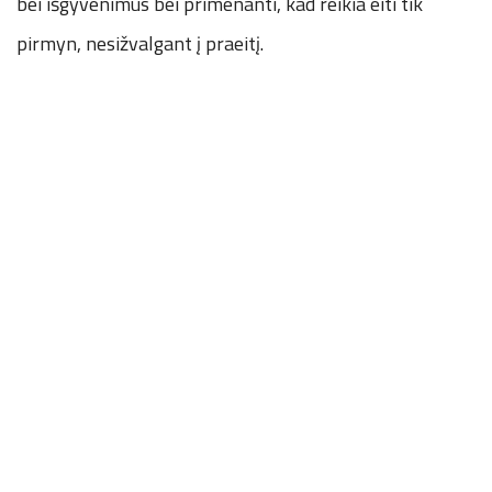
bei išgyvenimus bei primenanti, kad reikia eiti tik
pirmyn, nesižvalgant į praeitį.