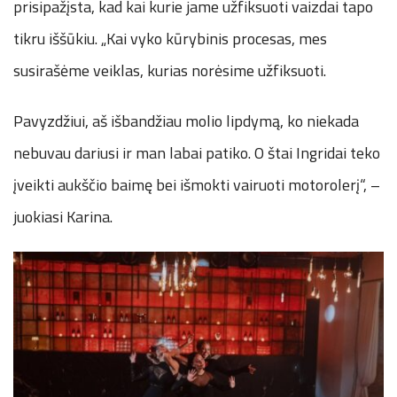
prisipažįsta, kad kai kurie jame užfiksuoti vaizdai tapo
tikru iššūkiu. „Kai vyko kūrybinis procesas, mes
susirašėme veiklas, kurias norėsime užfiksuoti.
Pavyzdžiui, aš išbandžiau molio lipdymą, ko niekada
nebuvau dariusi ir man labai patiko. O štai Ingridai teko
įveikti aukščio baimę bei išmokti vairuoti motorolerį“, –
juokiasi Karina.