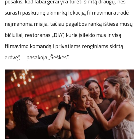
posakis, kad labai gerai yra turėti šimtą draugų, nes
surasti paskutinę akimirką lokaciją filmavimui atrodė
neįmanoma misija, tačiau pagalbos ranką ištiesė mūsų
bičiuliai, restoranas „DIA“, kurie įsileido mus ir visą
filmavimo komandą į privatiems renginiams skirtą
erdvę“, – pasakoja „Šeškės“.