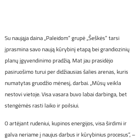
Su naująja daina „Paleidom“ grupė „Šeškės“ tarsi
įprasmina savo naują kūrybinį etapą bei grandiozinių
planų įgyvendinimo pradžią. Mat jau prasidėjo
pasiruošimo turui per didžiausias šalies arenas, kuris
numatytas gruodžio mėnesį, darbai. „Mūsų veikla
nestovi vietoje. Visa vasara buvo labai darbinga, bet
stengėmės rasti laiko ir poilsiui.
O artėjant rudeniui, kupinos energijos, visa širdimi ir
galva neriame į naujus darbus ir kūrybinius procesus“, –