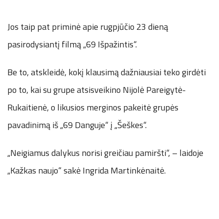
Jos taip pat priminė apie rugpjūčio 23 dieną
pasirodysiantį filmą „69 Išpažintis“.
Be to, atskleidė, kokį klausimą dažniausiai teko girdėti
po to, kai su grupe atsisveikino Nijolė Pareigytė-
Rukaitienė, o likusios merginos pakeitė grupės
pavadinimą iš „69 Danguje“ į „Šeškes“.
„Neigiamus dalykus norisi greičiau pamiršti“, – laidoje
„Kažkas naujo“ sakė Ingrida Martinkėnaitė.