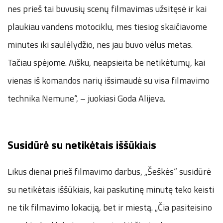
nes prieš tai buvusių scenų filmavimas užsitęsė ir kai
plaukiau vandens motociklu, mes tiesiog skaičiavome
minutes iki saulėlydžio, nes jau buvo vėlus metas.
Tačiau spėjome. Aišku, neapsieita be netikėtumų, kai
vienas iš komandos narių išsimaudė su visa filmavimo
technika Nemune“, – juokiasi Goda Alijeva.
Susidūrė su netikėtais iššūkiais
Likus dienai prieš filmavimo darbus, „Šeškės“ susidūrė
su netikėtais iššūkiais, kai paskutinę minutę teko keisti
ne tik filmavimo lokaciją, bet ir miestą. „Čia pasiteisino