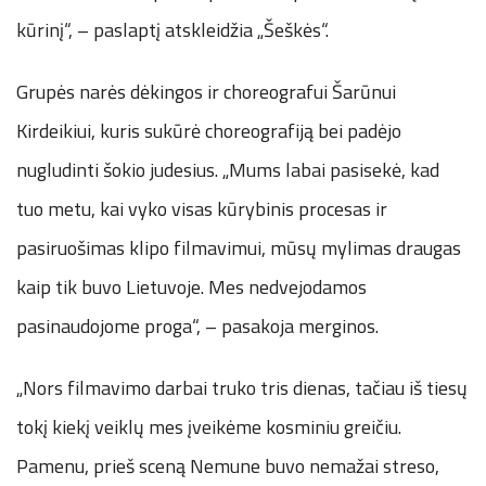
kūrinį“, – paslaptį atskleidžia „Šeškės“.
Grupės narės dėkingos ir choreografui Šarūnui
Kirdeikiui, kuris sukūrė choreografiją bei padėjo
nugludinti šokio judesius. „Mums labai pasisekė, kad
tuo metu, kai vyko visas kūrybinis procesas ir
pasiruošimas klipo filmavimui, mūsų mylimas draugas
kaip tik buvo Lietuvoje. Mes nedvejodamos
pasinaudojome proga“, – pasakoja merginos.
„Nors filmavimo darbai truko tris dienas, tačiau iš tiesų
tokį kiekį veiklų mes įveikėme kosminiu greičiu.
Pamenu, prieš sceną Nemune buvo nemažai streso,