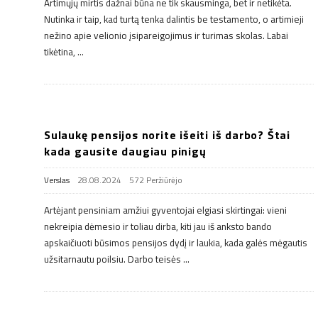
Artimųjų mirtis dažnai būna ne tik skausminga, bet ir netikėta.
Nutinka ir taip, kad turtą tenka dalintis be testamento, o artimieji
nežino apie velionio įsipareigojimus ir turimas skolas. Labai
tikėtina,
…
Sulaukę pensijos norite išeiti iš darbo? Štai
kada gausite daugiau pinigų
Verslas
28.08.2024
572 Peržiūrėjo
Artėjant pensiniam amžiui gyventojai elgiasi skirtingai: vieni
nekreipia dėmesio ir toliau dirba, kiti jau iš anksto bando
apskaičiuoti būsimos pensijos dydį ir laukia, kada galės mėgautis
užsitarnautu poilsiu. Darbo teisės
…