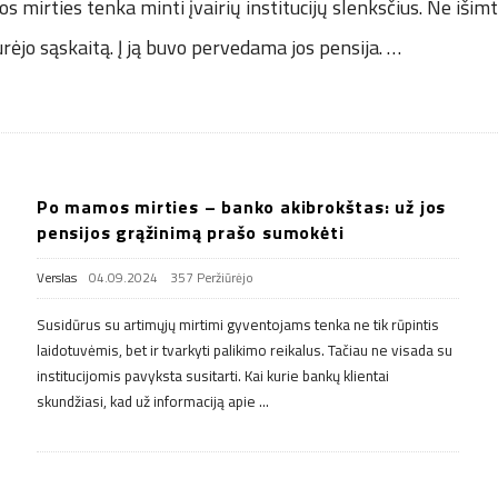
s mirties tenka minti įvairių institucijų slenksčius. Ne išim
jo sąskaitą. Į ją buvo pervedama jos pensija.
…
Po mamos mirties – banko akibrokštas: už jos
pensijos grąžinimą prašo sumokėti
Verslas
04.09.2024
357 Peržiūrėjo
Susidūrus su artimųjų mirtimi gyventojams tenka ne tik rūpintis
laidotuvėmis, bet ir tvarkyti palikimo reikalus. Tačiau ne visada su
institucijomis pavyksta susitarti. Kai kurie bankų klientai
skundžiasi, kad už informaciją apie
…