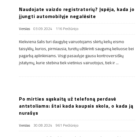
Naudojate vaizdo registratorių? Įspėja, kada jo
įjungti automobilyje negalėsite
Verslas
03.09.2024
116 Peržiūrėjo
Kiekviena šalis turi daugybę vairuotojams skirtų kelių eismo
taisyklių, kurios, pirmiausia, turėtų užtikrinti saugumą keliuose bei
pagarbą aplinkiniams. Visgi pasaulyje gausu kontroversiškų
įstatymų, kurie stebina tiek vietinius vairuotojus, tiek ir
…
Po mirties sąskaitą už telefoną perdavė
antstoliams: štai kada kaupsis skola, o kada ją
nurašys
Verslas
30.08.2024
961 Peržiūrėjo