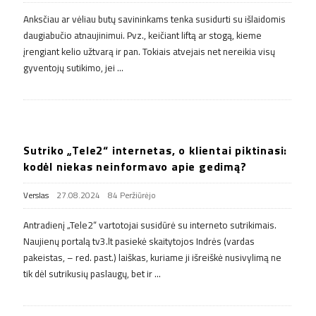
Anksčiau ar vėliau butų savininkams tenka susidurti su išlaidomis
daugiabučio atnaujinimui. Pvz., keičiant liftą ar stogą, kieme
įrengiant kelio užtvarą ir pan. Tokiais atvejais net nereikia visų
gyventojų sutikimo, jei
…
Sutriko „Tele2“ internetas, o klientai piktinasi:
kodėl niekas neinformavo apie gedimą?
Verslas
27.08.2024
84 Peržiūrėjo
Antradienį „Tele2“ vartotojai susidūrė su interneto sutrikimais.
Naujienų portalą tv3.lt pasiekė skaitytojos Indrės (vardas
pakeistas, – red. past.) laiškas, kuriame ji išreiškė nusivylimą ne
tik dėl sutrikusių paslaugų, bet ir
…