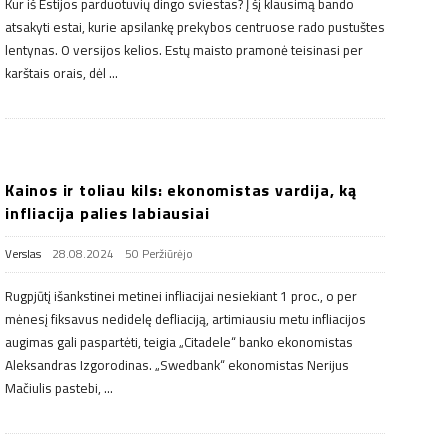
Kur iš Estijos parduotuvių dingo sviestas? Į šį klausimą bando
atsakyti estai, kurie apsilankę prekybos centruose rado pustuštes
lentynas. O versijos kelios. Estų maisto pramonė teisinasi per
karštais orais, dėl
…
Kainos ir toliau kils: ekonomistas vardija, ką
infliacija palies labiausiai
Verslas
28.08.2024
50 Peržiūrėjo
Rugpjūtį išankstinei metinei infliacijai nesiekiant 1 proc., o per
mėnesį fiksavus nedidelę defliaciją, artimiausiu metu infliacijos
augimas gali paspartėti, teigia „Citadele“ banko ekonomistas
Aleksandras Izgorodinas. „Swedbank“ ekonomistas Nerijus
Mačiulis pastebi,
…