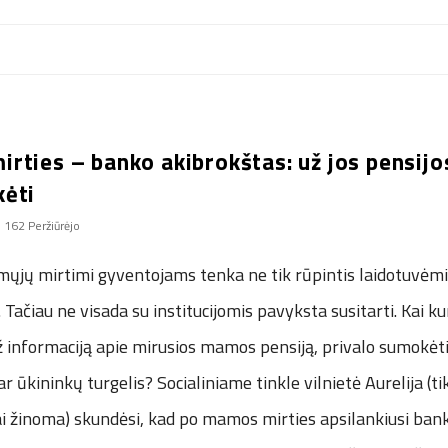
rties – banko akibrokštas: už jos pensijo
ėti
162 Peržiūrėjo
mųjų mirtimi gyventojams tenka ne tik rūpintis laidotuvėmis
 Tačiau ne visada su institucijomis pavyksta susitarti. Kai k
ž informaciją apie mirusios mamos pensiją, privalo sumokėt
 ūkininkų turgelis? Socialiniame tinkle vilnietė Aurelija (ti
i žinoma) skundėsi, kad po mamos mirties apsilankiusi bank