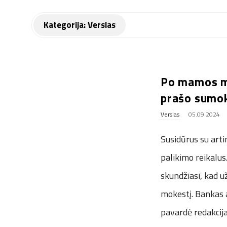
o
d
Kategorija:
Verslas
y
k
Po mamos mi
l
prašo sumok
Verslas
05.09.2024
e
Susidūrus su arti
.
palikimo reikalus.
c
skundžiasi, kad u
mokestį. Bankas ar
o
pavardė redakcija