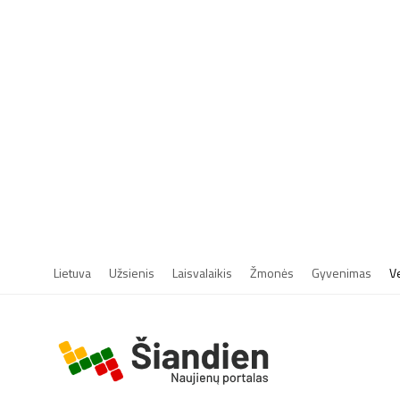
Lietuva
Užsienis
Laisvalaikis
Žmonės
Gyvenimas
V
r