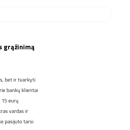
s grąžinimą
, bet ir tvarkyti
urie bankų klientai
i 15 eurų
kras vardas ir
e pasijuto tarsi