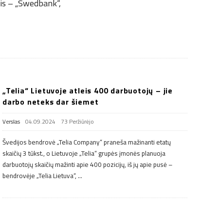
tis – „Swedbank“,
„Telia“ Lietuvoje atleis 400 darbuotojų – jie
darbo neteks dar šiemet
Verslas
04.09.2024
73 Peržiūrėjo
Švedijos bendrovė „Telia Company“ praneša mažinanti etatų
skaičių 3 tūkst., o Lietuvoje „Telia“ grupės įmonės planuoja
darbuotojų skaičių mažinti apie 400 pozicijų, iš jų apie pusė –
bendrovėje „Telia Lietuva“,
…