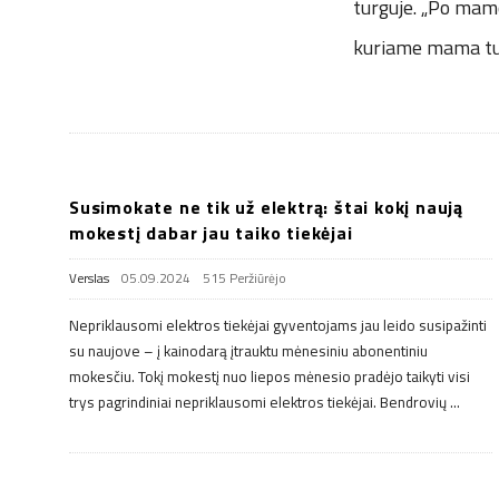
.
turguje. „Po mamo
u
kuriame mama turė
k
Susimokate ne tik už elektrą: štai kokį naują
mokestį dabar jau taiko tiekėjai
Verslas
05.09.2024
515 Peržiūrėjo
Nepriklausomi elektros tiekėjai gyventojams jau leido susipažinti
su naujove – į kainodarą įtrauktu mėnesiniu abonentiniu
mokesčiu. Tokį mokestį nuo liepos mėnesio pradėjo taikyti visi
trys pagrindiniai nepriklausomi elektros tiekėjai. Bendrovių
…