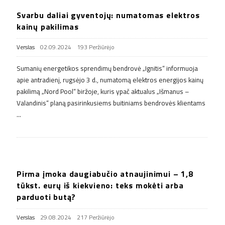
Svarbu daliai gyventojų: numatomas elektros
kainų pakilimas
Verslas
02.09.2024
193 Peržiūrėjo
Sumanių energetikos sprendimų bendrovė „Ignitis“ informuoja
apie antradienį, rugsėjo 3 d., numatomą elektros energijos kainų
pakilimą „Nord Pool“ biržoje, kuris ypač aktualus „Išmanus –
Valandinis“ planą pasirinkusiems buitiniams bendrovės klientams
…
Pirma įmoka daugiabučio atnaujinimui – 1,8
tūkst. eurų iš kiekvieno: teks mokėti arba
parduoti butą?
Verslas
29.08.2024
217 Peržiūrėjo