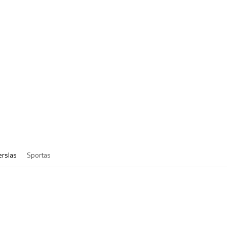
erslas
Sportas