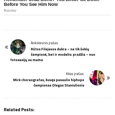
P
Ankstesnis įrašas
o
Rūtos Filejevos dukra – ne tik šokių
čempionė, bet ir modelis: pradžia – nuo
s
fotosesijų su mama
t
N
Kitas įrašas:
a
Mirė choreografas, buvęs pasaulio hiphopo
v
čempionas Olegas Staniulionis
i
g
a
Related Posts:
t