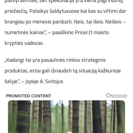
pasvyravimais, bet spekuliacija yra viena pagrindinių
priežasčių. Palaikys šaldytuvuose kai kas su viltimi dar
brangiau po mėnesio parduoti. Išeis, tai išeis. Neišeis –
numetinės kainas“, – paaiškino Pricer.lt maisto
krypties vadovas.
„Kadangi tai yra pasaulinės rinkos strateginis
produktas, estai gali išnaudoti tą situaciją kažkurioje
šalyje“, – įspėjo A. Svitojus.