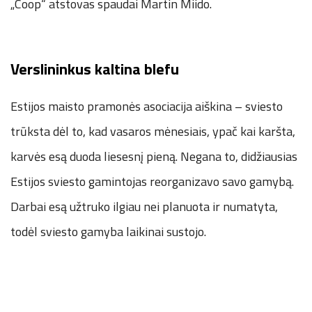
„Coop“ atstovas spaudai Martin Miido.
Verslininkus kaltina blefu
Estijos maisto pramonės asociacija aiškina – sviesto
trūksta dėl to, kad vasaros mėnesiais, ypač kai karšta,
karvės esą duoda liesesnį pieną. Negana to, didžiausias
Estijos sviesto gamintojas reorganizavo savo gamybą.
Darbai esą užtruko ilgiau nei planuota ir numatyta,
todėl sviesto gamyba laikinai sustojo.