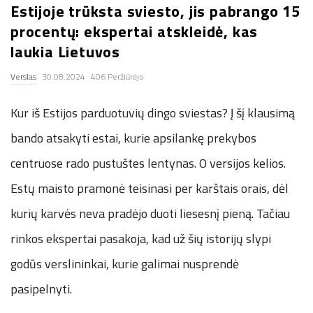
Estijoje trūksta sviesto, jis pabrango 15
.
procentų: ekspertai atskleidė, kas
laukia Lietuvos
c
Verslas
30.08.2024
406 Peržiūrėjo
o
Kur iš Estijos parduotuvių dingo sviestas? Į šį klausimą
.
bando atsakyti estai, kurie apsilankę prekybos
u
centruose rado pustuštes lentynas. O versijos kelios.
Estų maisto pramonė teisinasi per karštais orais, dėl
k
kurių karvės neva pradėjo duoti liesesnį pieną. Tačiau
rinkos ekspertai pasakoja, kad už šių istorijų slypi
godūs verslininkai, kurie galimai nusprendė
pasipelnyti.