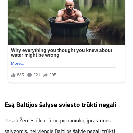
Esą Baltijos šalyse sviesto trūkti negali
Pasak Žemės ūkio rūmų pirmininko, įprastomis
sąlygomis, nei vienoje Baltijos šalyje negali trūkti