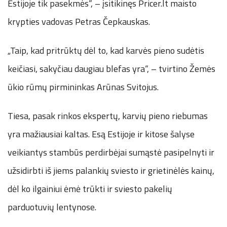
Estijoje tik pasekmės“, – įsitikinęs Pricer.lt maisto
krypties vadovas Petras Čepkauskas.
„Taip, kad pritrūktų dėl to, kad karvės pieno sudėtis
keičiasi, sakyčiau daugiau blefas yra“, – tvirtino Žemės
ūkio rūmų pirmininkas Arūnas Svitojus.
Tiesa, pasak rinkos ekspertų, karvių pieno riebumas
yra mažiausiai kaltas. Esą Estijoje ir kitose šalyse
veikiantys stambūs perdirbėjai sumąstė pasipelnyti ir
užsidirbti iš jiems palankių sviesto ir grietinėlės kainų,
dėl ko ilgainiui ėmė trūkti ir sviesto pakelių
parduotuvių lentynose.