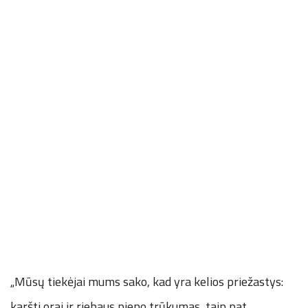
„Mūsų tiekėjai mums sako, kad yra kelios priežastys:
karšti orai ir riebaus pieno trūkumas, taip pat