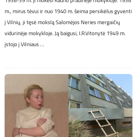
1938-39 m. ji mokėsi Kauno pradinėje mokykloje. 1938
m., mirus tėvui ir nuo 1940 m. šeima persikėlus gyventi
į Vilnių, ji tęsė mokslą Salomėjos Neries mergaičių
vidurinėje mokykloje. Ją baigusi, I.R.Vitonytė 1949 m.
įstojo į Vilniaus
…