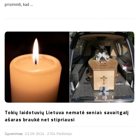
prisiminti, kad
…
Tokių laidotuvių Lietuva nematė seniai: savaitgalį
ašaras braukė net stipriausi
Gyvenimas
02.09.2024
2704 Peržiūrėjo