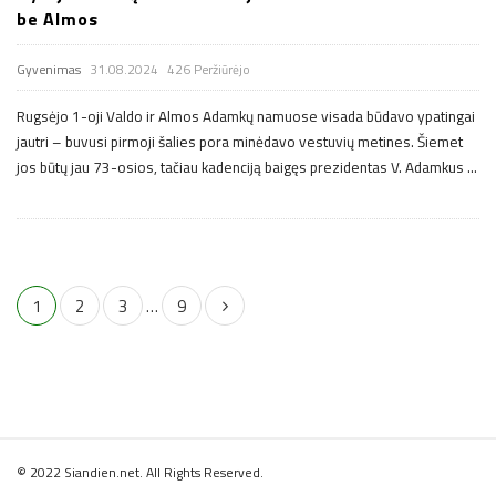
be Almos
Gyvenimas
31.08.2024
426 Peržiūrėjo
Rugsėjo 1-oji Valdo ir Almos Adamkų namuose visada būdavo ypatingai
jautri – buvusi pirmoji šalies pora minėdavo vestuvių metines. Šiemet
jos būtų jau 73-osios, tačiau kadenciją baigęs prezidentas V. Adamkus
…
N
1
2
3
…
9
a
v
i
g
a
S
c
© 2022 Siandien.net. All Rights Reserved.
i