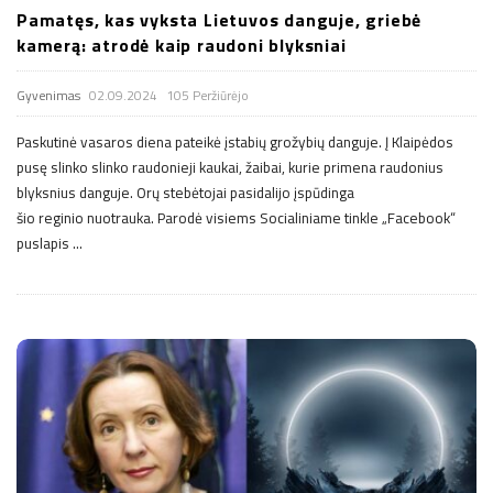
Pamatęs, kas vyksta Lietuvos danguje, griebė
kamerą: atrodė kaip raudoni blyksniai
Gyvenimas
02.09.2024
105 Peržiūrėjo
Paskutinė vasaros diena pateikė įstabių grožybių danguje. Į Klaipėdos
pusę slinko slinko raudonieji kaukai, žaibai, kurie primena raudonius
blyksnius danguje. Orų stebėtojai pasidalijo įspūdinga
šio reginio nuotrauka. Parodė visiems Socialiniame tinkle „Facebook“
puslapis
…