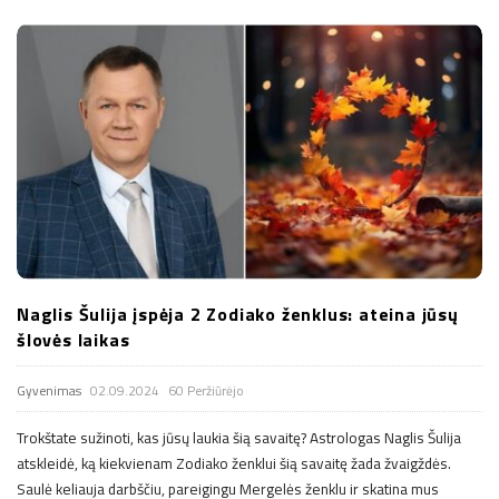
Naglis Šulija įspėja 2 Zodiako ženklus: ateina jūsų
šlovės laikas
Gyvenimas
02.09.2024
60 Peržiūrėjo
Trokštate sužinoti, kas jūsų laukia šią savaitę? Astrologas Naglis Šulija
atskleidė, ką kiekvienam Zodiako ženklui šią savaitę žada žvaigždės.
Saulė keliauja darbščiu, pareigingu Mergelės ženklu ir skatina mus