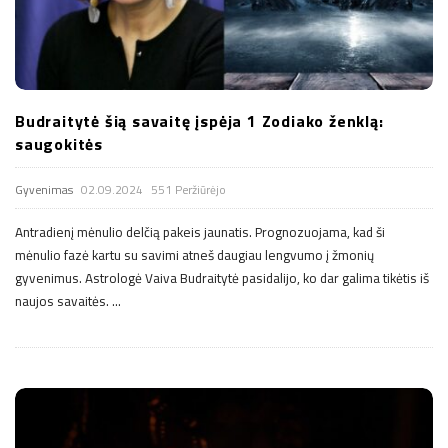
Budraitytė šią savaitę įspėja 1 Zodiako ženklą:
saugokitės
Gyvenimas
02.09.2024
551 Peržiūrėjo
Antradienį mėnulio delčią pakeis jaunatis. Prognozuojama, kad ši
mėnulio fazė kartu su savimi atneš daugiau lengvumo į žmonių
gyvenimus. Astrologė Vaiva Budraitytė pasidalijo, ko dar galima tikėtis iš
naujos savaitės.
…