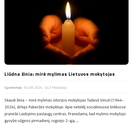
Liūdna žinia: mirė mylimas Lietuvos mokytojas
Gyvenimas
04.09.2024
443 Peržiūrėjo
Skaudi žinia – mirė mylimas istorijos mokytojas Tadeuš Vincel (1944-
2024), dirbęs Paberžės mokykloje. Apie netektį socialiniuose tinkluose
pranešė Laidojimo paslaugų centras. Pranešama, kad mylimo mokytojo
gyvybė užgeso pirmadienį, rugsėjo 2-ąją.
…