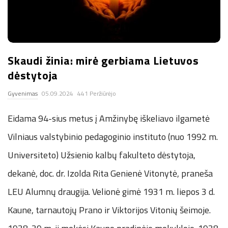
.
c
Skaudi žinia: mirė gerbiama Lietuvos
o
dėstytoja
.
Gyvenimas
05.09.2024
441 Peržiūrėjo
u
Eidama 94-sius metus į Amžinybę iškeliavo ilgametė
Vilniaus valstybinio pedagoginio instituto (nuo 1992 m.
k
Universiteto) Užsienio kalbų fakulteto dėstytoja,
dekanė, doc. dr. Izolda Rita Genienė Vitonytė, praneša
LEU Alumnų draugija. Velionė gimė 1931 m. liepos 3 d.
Kaune, tarnautojų Prano ir Viktorijos Vitonių šeimoje.