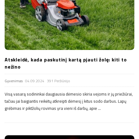
Atskleidė, kada paskutinį kartą pjauti žolę: kiti to
nežino
Gyvenimas
04.09.2024
391 Peržiūrėjo
Visą vasarą sodininkai daugiausia dėmesio skiria vejoms ir jų priežiūrai,
tačiau jai baigiantis reikėtų atkreipti dėmesį į kitus sodo darbus. Lapų
grėbimas ir piktžolių rovimas yra vieni iš darbų, apie
…