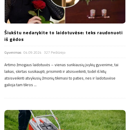
Šiukštu nedarykite to laidotuvėse: teks raudonuoti
iš gėdos
Gyvenimas
04.09.2024
327 Peržiūrėjo
Artimo žmogaus laidotuvės – vienas sunkiausių įvykių gyvenime, tai
laikas, skirtas susikaupti, prisiminti ir atsisveikinti, todėl iš kitų
atsisveikinti atvykusių žmonių tikimasi to paties, nes ir laidotuvėse
galioja tam tikros
…