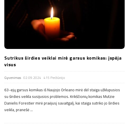
Sutrikus širdies veiklai mirė garsus komikas: įspėja
visus
Gyvenimas
02.09.2024
415 Peržiūrėjo
63-ejų garsus komikas iš Naujojo Orleano mirė dėl staiga užklupusios
su širdies veikla susijusios problemos. Krikščionių komikas Mutzie
Danielis Forestier mirė praėjusį savaitgalį, kai staiga sutriko jo širdies
veikla, pranešė
…