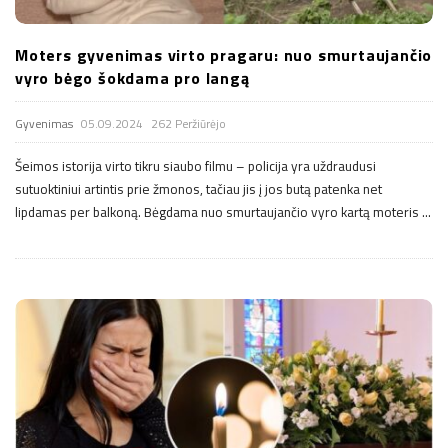
Moters gyvenimas virto pragaru: nuo smurtaujančio
vyro bėgo šokdama pro langą
Gyvenimas
05.09.2024
262 Peržiūrėjo
Šeimos istorija virto tikru siaubo filmu – policija yra uždraudusi
sutuoktiniui artintis prie žmonos, tačiau jis į jos butą patenka net
lipdamas per balkoną. Bėgdama nuo smurtaujančio vyro kartą moteris
…