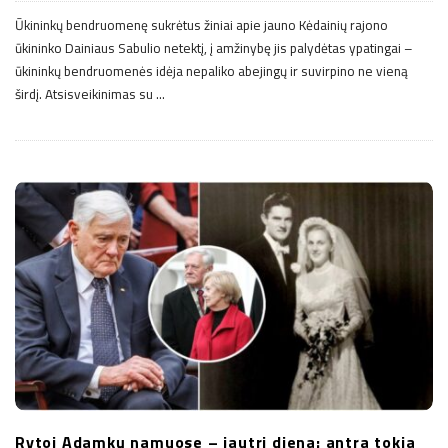
Ūkininkų bendruomenę sukrėtus žiniai apie jauno Kėdainių rajono
ūkininko Dainiaus Sabulio netektį, į amžinybę jis palydėtas ypatingai –
ūkininkų bendruomenės idėja nepaliko abejingų ir suvirpino ne vieną
širdį. Atsisveikinimas su
…
Rytoj Adamkų namuose – jautri diena: antra tokia