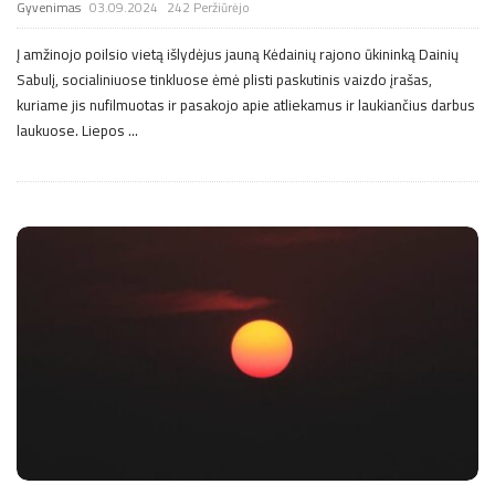
Gyvenimas
03.09.2024
242 Peržiūrėjo
Į amžinojo poilsio vietą išlydėjus jauną Kėdainių rajono ūkininką Dainių
Sabulį, socialiniuose tinkluose ėmė plisti paskutinis vaizdo įrašas,
kuriame jis nufilmuotas ir pasakojo apie atliekamus ir laukiančius darbus
laukuose. Liepos
…