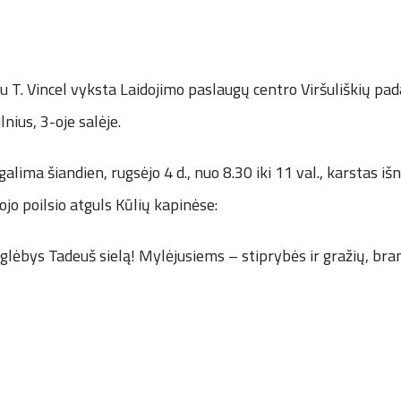
u T. Vincel vyksta Laidojimo paslaugų centro Viršuliškių pada
lnius, 3-oje salėje.
galima šiandien, rugsėjo 4 d., nuo 8.30 iki 11 val., karstas i
o poilsio atguls Kūlių kapinėse:
 glėbys Tadeuš sielą! Mylėjusiems – stiprybės ir gražių, bra