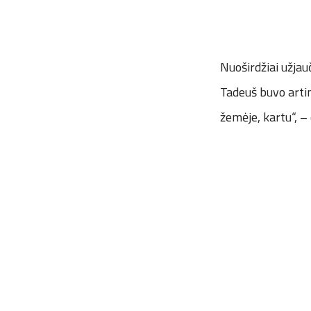
Nuoširdžiai užja
Tadeuš buvo artim
žemėje, kartu“, –