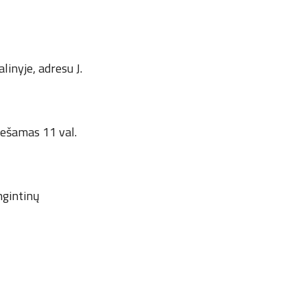
linyje, adresu J.
šnešamas 11 val.
ngintinų