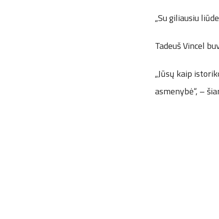
„Su giliausiu li
Tadeuš Vincel bu
„Jūsų kaip istori
asmenybė“, – šia