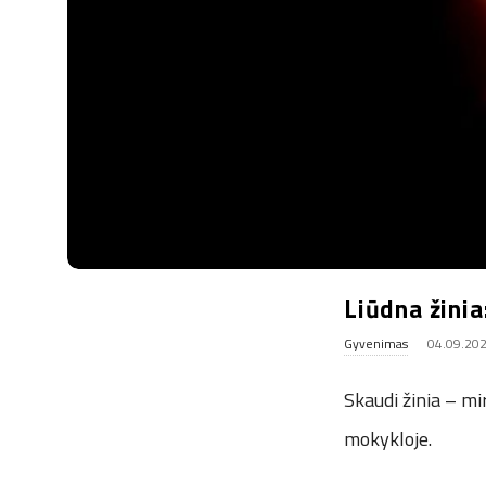
.
u
k
Liūdna žini
Gyvenimas
04.09.20
Skaudi žinia – m
mokykloje.