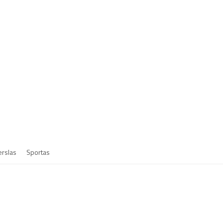
erslas
Sportas