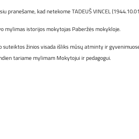
ūdesiu pranešame, kad netekome TADEUŠ VINCEL (1944.10.01
vo mylimas istorijos mokytojas Paberžės mokykloje.
ko suteiktos žinios visada išliks mūsų atminty ir gyvenimuose,
ndien tariame mylimam Mokytojui ir pedagogui.