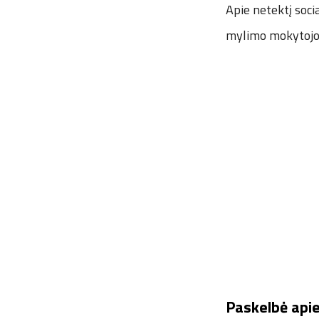
Apie netektį soc
mylimo mokytojo 
Paskelbė apie