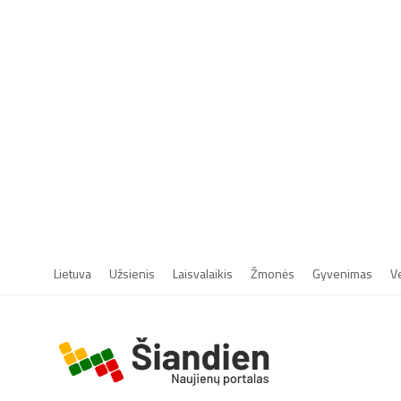
Lietuva
Užsienis
Laisvalaikis
Žmonės
Gyvenimas
V
r