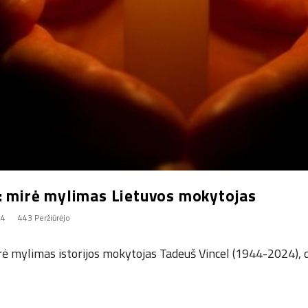
a: mirė mylimas Lietuvos mokytojas
24
443 Peržiūrėjo
irė mylimas istorijos mokytojas Tadeuš Vincel (1944-2024),