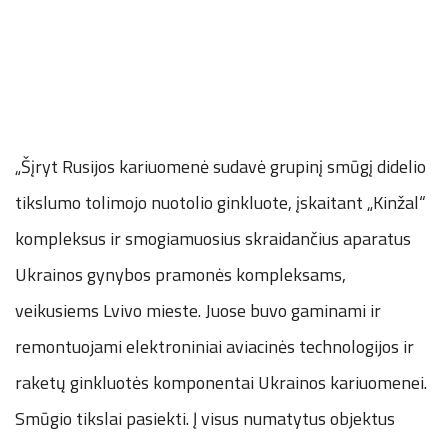
„Šįryt Rusijos kariuomenė sudavė grupinį smūgį didelio
tikslumo tolimojo nuotolio ginkluote, įskaitant „Kinžal“
kompleksus ir smogiamuosius skraidančius aparatus
Ukrainos gynybos pramonės kompleksams,
veikusiems Lvivo mieste. Juose buvo gaminami ir
remontuojami elektroniniai aviacinės technologijos ir
raketų ginkluotės komponentai Ukrainos kariuomenei.
Smūgio tikslai pasiekti. Į visus numatytus objektus