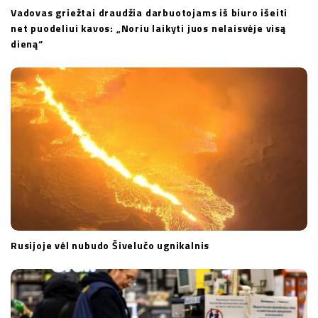
Vadovas griežtai draudžia darbuotojams iš biuro išeiti
net puodeliui kavos: „Noriu laikyti juos nelaisvėje visą
dieną“
Rusijoje vėl nubudo Šivelučo ugnikalnis