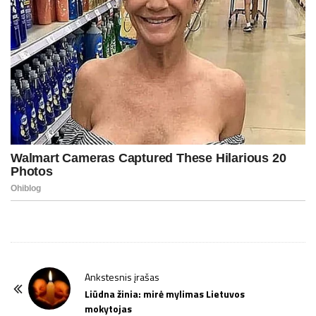
P
Ankstesnis įrašas
o
Liūdna žinia: mirė mylimas Lietuvos
mokytojas
s