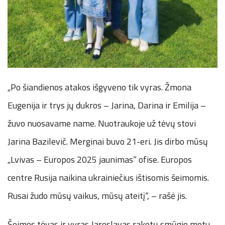
„Po šiandienos atakos išgyveno tik vyras. Žmona
Eugenija ir trys jų dukros – Jarina, Darina ir Emilija –
žuvo nuosavame name. Nuotraukoje už tėvų stovi
Jarina Bazilevič. Merginai buvo 21-eri. Jis dirbo mūsų
„Lvivas – Europos 2025 jaunimas“ ofise. Europos
centre Rusija naikina ukrainiečius ištisomis šeimomis.
Rusai žudo mūsų vaikus, mūsų ateitį“, – rašė jis.
Šeimos tėvas ir vyras Jaroslavas raketų smūgio metu