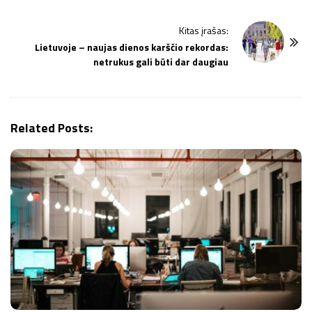
t
Kitas įrašas:
N
Lietuvoje – naujas dienos karščio rekordas:
a
netrukus gali būti dar daugiau
v
i
g
Related Posts:
a
t
i
o
n