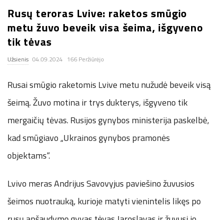
Rusų teroras Lvive: raketos smūgio
.
metu žuvo beveik visa šeima, išgyveno
c
tik tėvas
Užsienis
04.09.2024
166 Peržiūrėjo
o
Rusai smūgio raketomis Lvive metu nužudė beveik visą
.
šeimą. Žuvo motina ir trys dukterys, išgyveno tik
u
mergaičių tėvas. Rusijos gynybos ministerija paskelbė,
k
kad smūgiavo „Ukrainos gynybos pramonės
objektams“.
Lvivo meras Andrijus Savovyjus paviešino žuvusios
šeimos nuotrauką, kurioje matyti vienintelis likęs po
rusų apšaudymo gyvas tėvas Jaroslavas ir žuvusi jo