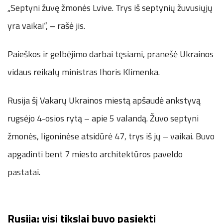
„Septyni žuvę žmonės Lvive. Trys iš septynių žuvusiųjų
yra vaikai“, – rašė jis.
Paieškos ir gelbėjimo darbai tęsiami, pranešė Ukrainos
vidaus reikalų ministras Ihoris Klimenka.
Rusija šį Vakarų Ukrainos miestą apšaudė ankstyvą
rugsėjo 4-osios rytą – apie 5 valandą. Žuvo septyni
žmonės, ligoninėse atsidūrė 47, trys iš jų – vaikai. Buvo
apgadinti bent 7 miesto architektūros paveldo
pastatai.
Rusija: visi tikslai buvo pasiekti