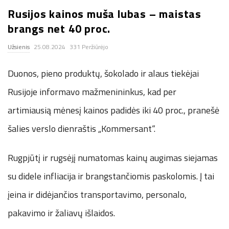
Rusijos kainos muša lubas – maistas
.
brangs net 40 proc.
c
Užsienis
25.08.2024
331 Peržiūrėjo
o
Duonos, pieno produktų, šokolado ir alaus tiekėjai
.
Rusijoje informavo mažmenininkus, kad per
artimiausią mėnesį kainos padidės iki 40 proc., pranešė
u
šalies verslo dienraštis „Kommersant“.
k
Rugpjūtį ir rugsėjį numatomas kainų augimas siejamas
su didele infliacija ir brangstančiomis paskolomis. Į tai
įeina ir didėjančios transportavimo, personalo,
pakavimo ir žaliavų išlaidos.