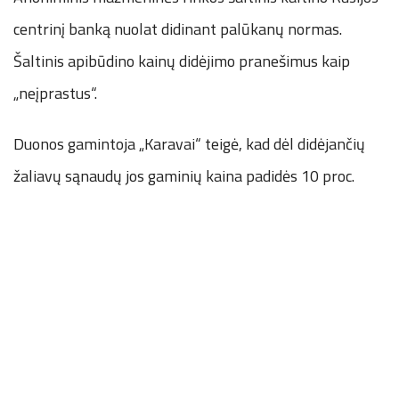
centrinį banką nuolat didinant palūkanų normas.
Šaltinis apibūdino kainų didėjimo pranešimus kaip
„neįprastus“.
Duonos gamintoja „Karavai“ teigė, kad dėl didėjančių
žaliavų sąnaudų jos gaminių kaina padidės 10 proc.