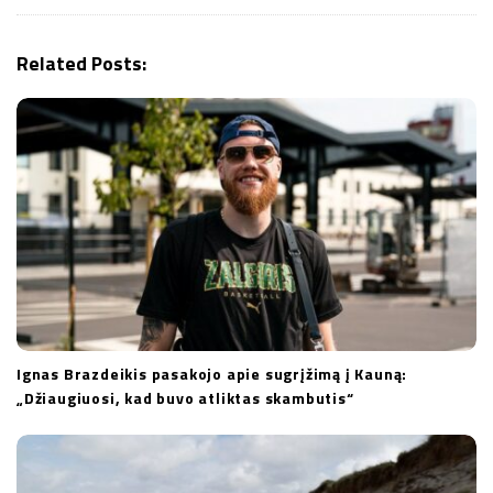
g
a
Related Posts:
t
i
o
n
Ignas Brazdeikis pasakojo apie sugrįžimą į Kauną:
„Džiaugiuosi, kad buvo atliktas skambutis“