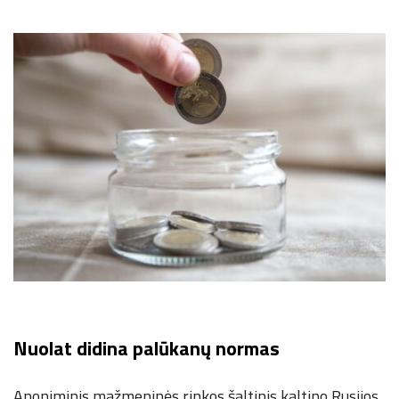
Nuolat didina palūkanų normas
Anoniminis mažmeninės rinkos šaltinis kaltino Rusijos