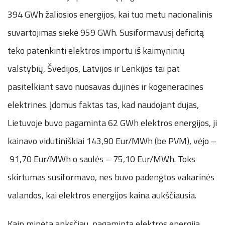
394 GWh žaliosios energijos, kai tuo metu nacionalinis
suvartojimas siekė 959 GWh. Susiformavusį deficitą
teko patenkinti elektros importu iš kaimyninių
valstybių, Švedijos, Latvijos ir Lenkijos tai pat
pasitelkiant savo nuosavas dujinės ir kogeneracines
elektrines. Įdomus faktas tas, kad naudojant dujas,
Lietuvoje buvo pagaminta 62 GWh elektros energijos, ji
kainavo vidutiniškiai 143,90 Eur/MWh (be PVM), vėjo –
91,70 Eur/MWh o saulės – 75,10 Eur/MWh. Toks
skirtumas susiformavo, nes buvo padengtos vakarinės
valandos, kai elektros energijos kaina aukščiausia.
Kaip minėta anksčiau, pagaminta elektros energija