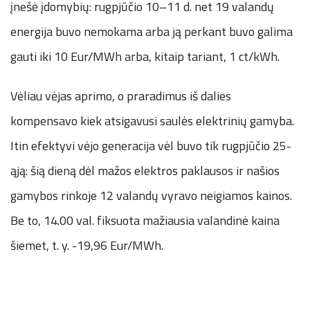
įnešė įdomybių: rugpjūčio 10–11 d. net 19 valandų
energija buvo nemokama arba ją perkant buvo galima
gauti iki 10 Eur/MWh arba, kitaip tariant, 1 ct/kWh.
Vėliau vėjas aprimo, o praradimus iš dalies
kompensavo kiek atsigavusi saulės elektrinių gamyba.
Itin efektyvi vėjo generacija vėl buvo tik rugpjūčio 25-
ąją: šią dieną dėl mažos elektros paklausos ir našios
gamybos rinkoje 12 valandų vyravo neigiamos kainos.
Be to, 14.00 val. fiksuota mažiausia valandinė kaina
šiemet, t. y. -19,96 Eur/MWh.