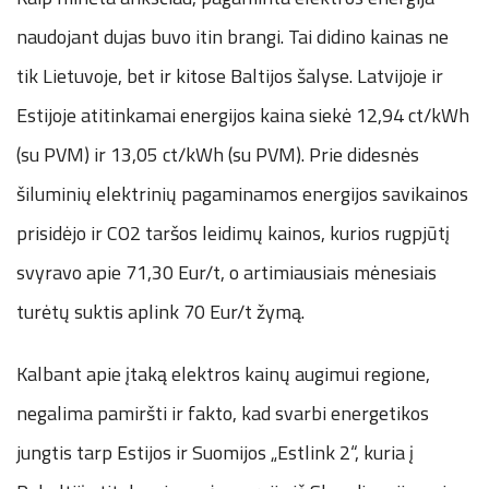
naudojant dujas buvo itin brangi. Tai didino kainas ne
tik Lietuvoje, bet ir kitose Baltijos šalyse. Latvijoje ir
Estijoje atitinkamai energijos kaina siekė 12,94 ct/kWh
(su PVM) ir 13,05 ct/kWh (su PVM). Prie didesnės
šiluminių elektrinių pagaminamos energijos savikainos
prisidėjo ir CO2 taršos leidimų kainos, kurios rugpjūtį
svyravo apie 71,30 Eur/t, o artimiausiais mėnesiais
turėtų suktis aplink 70 Eur/t žymą.
Kalbant apie įtaką elektros kainų augimui regione,
negalima pamiršti ir fakto, kad svarbi energetikos
jungtis tarp Estijos ir Suomijos „Estlink 2“, kuria į