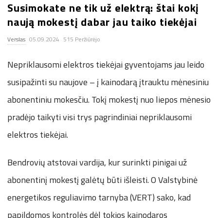
Susimokate ne tik už elektrą: štai kokį
.
naują mokestį dabar jau taiko tiekėjai
c
Verslas
05.09.2024
515 Peržiūrėjo
o
Nepriklausomi elektros tiekėjai gyventojams jau leido
susipažinti su naujove – į kainodarą įtrauktu mėnesiniu
.
abonentiniu mokesčiu. Tokį mokestį nuo liepos mėnesio
u
pradėjo taikyti visi trys pagrindiniai nepriklausomi
k
elektros tiekėjai.
Bendrovių atstovai vardija, kur surinkti pinigai už
abonentinį mokestį galėtų būti išleisti. O Valstybinė
energetikos reguliavimo tarnyba (VERT) sako, kad
papildomos kontrolės dėl tokios kainodaros