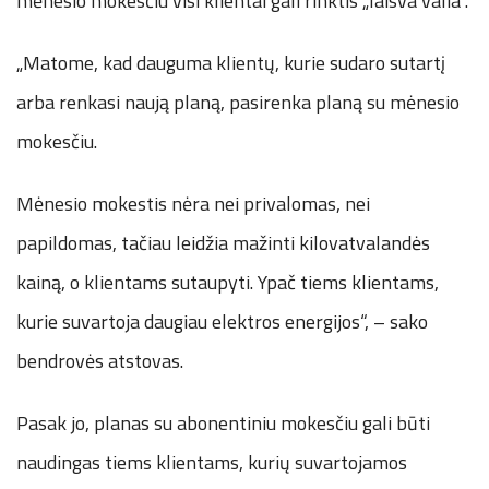
mėnesio mokesčiu visi klientai gali rinktis „laisva valia“.
„Matome, kad dauguma klientų, kurie sudaro sutartį
arba renkasi naują planą, pasirenka planą su mėnesio
mokesčiu.
Mėnesio mokestis nėra nei privalomas, nei
papildomas, tačiau leidžia mažinti kilovatvalandės
kainą, o klientams sutaupyti. Ypač tiems klientams,
kurie suvartoja daugiau elektros energijos“, – sako
bendrovės atstovas.
Pasak jo, planas su abonentiniu mokesčiu gali būti
naudingas tiems klientams, kurių suvartojamos