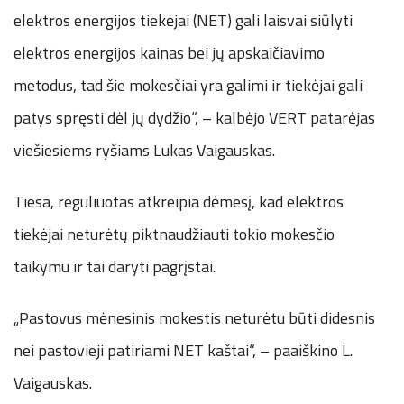
elektros energijos tiekėjai (NET) gali laisvai siūlyti
elektros energijos kainas bei jų apskaičiavimo
metodus, tad šie mokesčiai yra galimi ir tiekėjai gali
patys spręsti dėl jų dydžio“, – kalbėjo VERT patarėjas
viešiesiems ryšiams Lukas Vaigauskas.
Tiesa, reguliuotas atkreipia dėmesį, kad elektros
tiekėjai neturėtų piktnaudžiauti tokio mokesčio
taikymu ir tai daryti pagrįstai.
„Pastovus mėnesinis mokestis neturėtu būti didesnis
nei pastovieji patiriami NET kaštai“, – paaiškino L.
Vaigauskas.