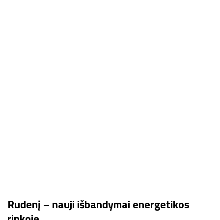
Rudenį – nauji išbandymai energetikos
rinkoje