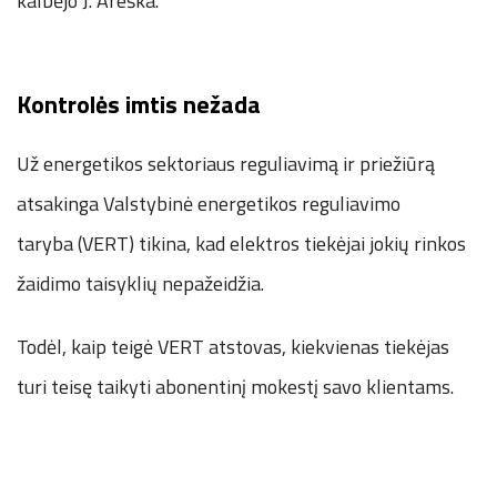
kalbėjo J. Areška.
Kontrolės imtis nežada
Už energetikos sektoriaus reguliavimą ir priežiūrą
atsakinga Valstybinė energetikos reguliavimo
taryba (VERT) tikina, kad elektros tiekėjai jokių rinkos
žaidimo taisyklių nepažeidžia.
Todėl, kaip teigė VERT atstovas, kiekvienas tiekėjas
turi teisę taikyti abonentinį mokestį savo klientams.