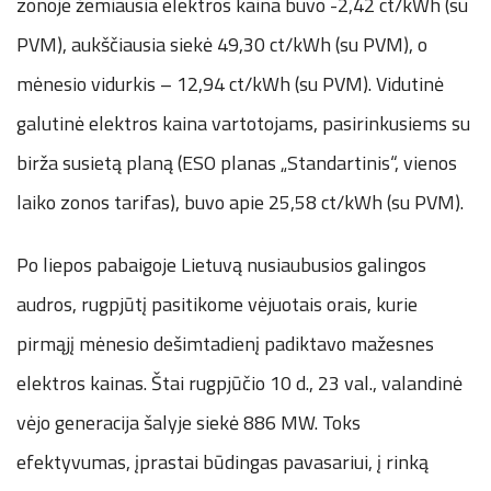
zonoje žemiausia elektros kaina buvo -2,42 ct/kWh (su
PVM), aukščiausia siekė 49,30 ct/kWh (su PVM), o
mėnesio vidurkis – 12,94 ct/kWh (su PVM). Vidutinė
galutinė elektros kaina vartotojams, pasirinkusiems su
birža susietą planą (ESO planas „Standartinis“, vienos
laiko zonos tarifas), buvo apie 25,58 ct/kWh (su PVM).
Po liepos pabaigoje Lietuvą nusiaubusios galingos
audros, rugpjūtį pasitikome vėjuotais orais, kurie
pirmąjį mėnesio dešimtadienį padiktavo mažesnes
elektros kainas. Štai rugpjūčio 10 d., 23 val., valandinė
vėjo generacija šalyje siekė 886 MW. Toks
efektyvumas, įprastai būdingas pavasariui, į rinką