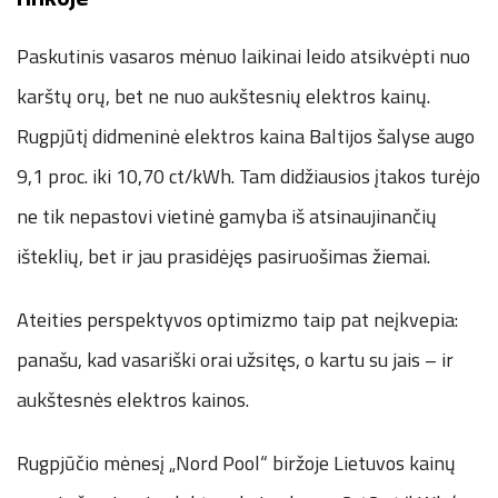
Paskutinis vasaros mėnuo laikinai leido atsikvėpti nuo
karštų orų, bet ne nuo aukštesnių elektros kainų.
Rugpjūtį didmeninė elektros kaina Baltijos šalyse augo
9,1 proc. iki 10,70 ct/kWh. Tam didžiausios įtakos turėjo
ne tik nepastovi vietinė gamyba iš atsinaujinančių
išteklių, bet ir jau prasidėjęs pasiruošimas žiemai.
Ateities perspektyvos optimizmo taip pat neįkvepia:
panašu, kad vasariški orai užsitęs, o kartu su jais – ir
aukštesnės elektros kainos.
Rugpjūčio mėnesį „Nord Pool“ biržoje Lietuvos kainų