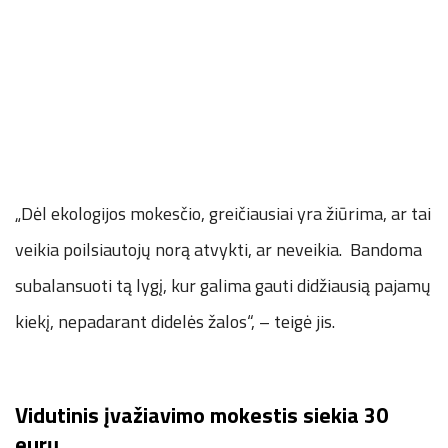
„Dėl ekologijos mokesčio, greičiausiai yra žiūrima, ar tai
veikia poilsiautojų norą atvykti, ar neveikia. Bandoma
subalansuoti tą lygį, kur galima gauti didžiausią pajamų
kiekį, nepadarant didelės žalos“, – teigė jis.
Vidutinis įvažiavimo mokestis siekia 30
eurų