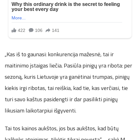
„Kas iš to gaunasi: konkurencija mažesnė, tai ir
maitinimo įstaigas liečia. Pasiūla pinigų yra ribota: per
sezoną, kuris Lietuvoje yra ganėtinai trumpas, pinigų
kiekis irgi ribotas, tai reiškia, kad tie, kas verčiasi, tie
turi savo kaštus pasidengti ir dar pasilikti pinigų
likusiam laikotarpiui išgyventi.
Tai tos kainos aukštos, jos bus aukštos, kad būtų
kažkoks atpigimas, tikėtis tikrai neverta“, – sakė M.