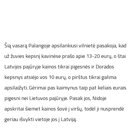
Šią vasarą Palangoje apsilankiusi vilnietė pasakoja, kad
už žuvies kepsnį kavinėse prašo apie 13-20 eurų, o štai
Latvijos pajūryje kainos tikrai pigesnės ir Dorados
kepsnys atsiėjo vos 10 eurų, o pirštus tikrai galima
apsilaižyti. Gėrimai pas kaimynus taip pat keliais eurais
pigesni nei Lietuvos pajūryje. Pasak jos, Nidoje
apskritai šiemet kainos šovė į viršų, todėl ji nusprendė
geriau išvykti vietoje jos į Latviją.