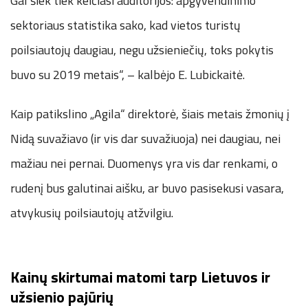
Gal šiek tiek keičiasi auditorijos: apgyvendinimo
sektoriaus statistika sako, kad vietos turistų
poilsiautojų daugiau, negu užsieniečių, toks pokytis
buvo su 2019 metais“, – kalbėjo E. Lubickaitė.
Kaip patikslino „Agila“ direktorė, šiais metais žmonių į
Nidą suvažiavo (ir vis dar suvažiuoja) nei daugiau, nei
mažiau nei pernai. Duomenys yra vis dar renkami, o
rudenį bus galutinai aišku, ar buvo pasisekusi vasara,
atvykusių poilsiautojų atžvilgiu.
Kainų skirtumai matomi tarp Lietuvos ir
užsienio pajūrių