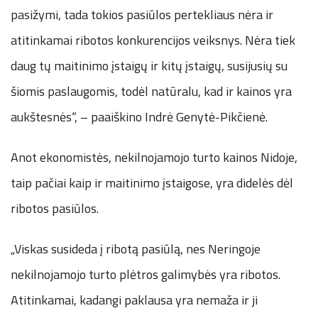
pasižymi, tada tokios pasiūlos pertekliaus nėra ir
atitinkamai ribotos konkurencijos veiksnys. Nėra tiek
daug tų maitinimo įstaigų ir kitų įstaigų, susijusių su
šiomis paslaugomis, todėl natūralu, kad ir kainos yra
aukštesnės“, – paaiškino Indrė Genytė-Pikčienė.
Anot ekonomistės, nekilnojamojo turto kainos Nidoje,
taip pačiai kaip ir maitinimo įstaigose, yra didelės dėl
ribotos pasiūlos.
„Viskas susideda į ribotą pasiūlą, nes Neringoje
nekilnojamojo turto plėtros galimybės yra ribotos.
Atitinkamai, kadangi paklausa yra nemaža ir ji