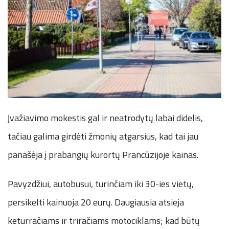
Įvažiavimo mokestis gal ir neatrodytų labai didelis,
tačiau galima girdėti žmonių atgarsius, kad tai jau
panašėja į prabangių kurortų Prancūzijoje kainas.
Pavyzdžiui, autobusui, turinčiam iki 30-ies vietų,
persikelti kainuoja 20 eurų. Daugiausia atsieja
keturračiams ir triračiams motociklams; kad būtų