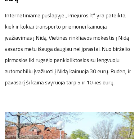
Internetiniame puslapyje „Priejuros.lt“ yra pateikta,
kiek ir kokiai transporto priemonei kainuoja
įvažiavimas į Nidą. Vietinės rinkliavos mokestis į Nidą
vasaros metu išauga daugiau nei įprastai. Nuo birželio
pirmosios iki rugsėjo penkioliktosios su lengvuoju
automobiliu įvažiuoti į Nidą kainuoja 30 eurų. Rudenį ir
pavasarį ši kaina svyruoja tarp 5 ir 10-ies eurų.