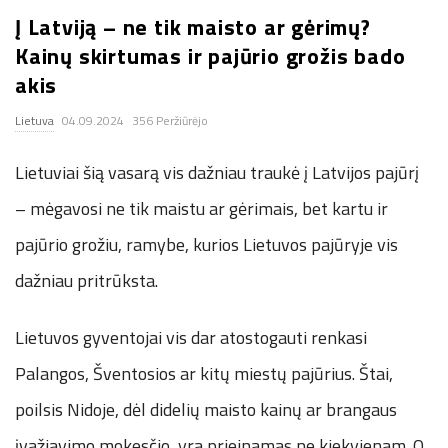
Į Latviją – ne tik maisto ar gėrimų?
.
Kainų skirtumas ir pajūrio grožis bado
c
akis
Lietuva
04.09.2024
356 Peržiūrėjo
o
Lietuviai šią vasarą vis dažniau traukė į Latvijos pajūrį
.
– mėgavosi ne tik maistu ar gėrimais, bet kartu ir
u
pajūrio grožiu, ramybe, kurios Lietuvos pajūryje vis
k
dažniau pritrūksta.
Lietuvos gyventojai vis dar atostogauti renkasi
Palangos, Šventosios ar kitų miestų pajūrius. Štai,
poilsis Nidoje, dėl didelių maisto kainų ar brangaus
įvažiavimo mokesčio, yra prieinamas ne kiekvienam. O