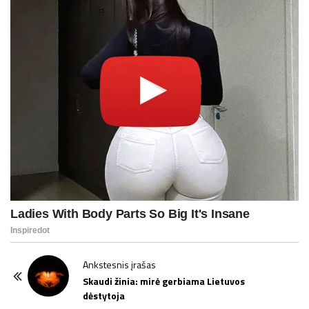
P
Ankstesnis įrašas
o
Skaudi žinia: mirė gerbiama Lietuvos
dėstytoja
s