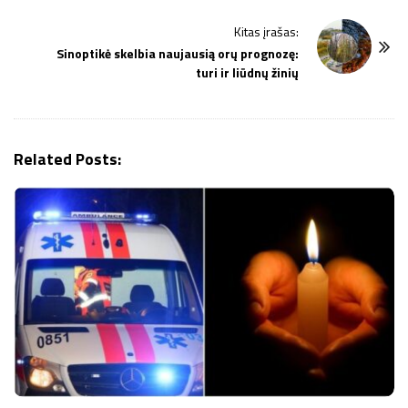
t
Kitas įrašas:
N
Sinoptikė skelbia naujausią orų prognozę:
a
turi ir liūdnų žinių
v
i
g
Related Posts:
a
t
i
o
n