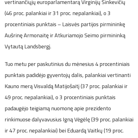
vertinančiųjų europarlamentarą Virginijų Sinkevičių
(46 proc. palankiai ir 31 proc. nepalankiai), o 3
procentiniais punktais – Laisvės partijos pirmininkę
Aušrinę Armonaitę ir Atkuriamojo Seimo pirmininką
Vytautą Landsbergį.
Tuo metu per paskutinius du mėnesius 4 procentiniais
punktais padidėjo gyventojų dalis, palankiai vertinanti
Kauno merą Visvaldą Matijošaitį (37 proc. palankiai ir
49 proc. nepalankiai), o 3 procentiniais punktais
padaugėjo teigiamą nuomonę apie prezidento
rinkimuose dalyvavusius Igną Vėgėlę (39 proc. palankiai
ir 47 proc. nepalankiai) bei Eduardą Vaitkų (19 proc.