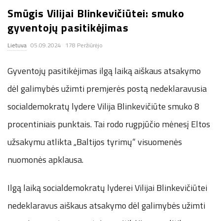
Smūgis Vilijai Blinkevičiūtei: smuko
.
gyventojų pasitikėjimas
c
Lietuva
05.09.2024
178 Peržiūrėjo
o
Gyventojų pasitikėjimas ilgą laiką aiškaus atsakymo
.
dėl galimybės užimti premjerės postą nedeklaravusia
socialdemokratų lydere Vilija Blinkevičiūte smuko 8
u
procentiniais punktais. Tai rodo rugpjūčio mėnesį Eltos
k
užsakymu atlikta „Baltijos tyrimų“ visuomenės
nuomonės apklausa.
Ilgą laiką socialdemokratų lyderei Vilijai Blinkevičiūtei
nedeklaravus aiškaus atsakymo dėl galimybės užimti