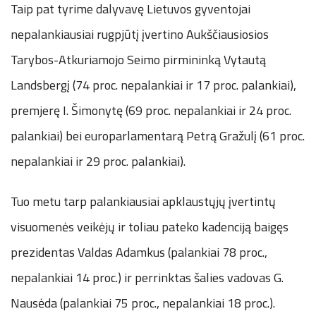
Taip pat tyrime dalyvavę Lietuvos gyventojai
nepalankiausiai rugpjūtį įvertino Aukščiausiosios
Tarybos-Atkuriamojo Seimo pirmininką Vytautą
Landsbergį (74 proc. nepalankiai ir 17 proc. palankiai),
premjerę I. Šimonytę (69 proc. nepalankiai ir 24 proc.
palankiai) bei europarlamentarą Petrą Gražulį (61 proc.
nepalankiai ir 29 proc. palankiai).
Tuo metu tarp palankiausiai apklaustųjų įvertintų
visuomenės veikėjų ir toliau pateko kadenciją baigęs
prezidentas Valdas Adamkus (palankiai 78 proc.,
nepalankiai 14 proc.) ir perrinktas šalies vadovas G.
Nausėda (palankiai 75 proc., nepalankiai 18 proc.).