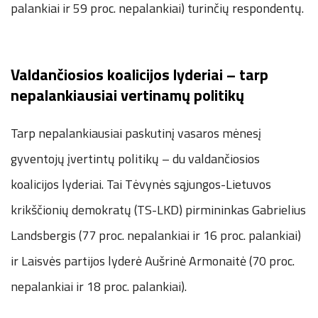
palankiai ir 59 proc. nepalankiai) turinčių respondentų.
Valdančiosios koalicijos lyderiai – tarp
nepalankiausiai vertinamų politikų
Tarp nepalankiausiai paskutinį vasaros mėnesį
gyventojų įvertintų politikų – du valdančiosios
koalicijos lyderiai. Tai Tėvynės sąjungos-Lietuvos
krikščionių demokratų (TS-LKD) pirmininkas Gabrielius
Landsbergis (77 proc. nepalankiai ir 16 proc. palankiai)
ir Laisvės partijos lyderė Aušrinė Armonaitė (70 proc.
nepalankiai ir 18 proc. palankiai).