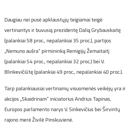
Daugiau nei pusė apklaustųjų teigiamai teigė
vertinantys ir buvusią prezidentę Dalią Grybauskaitę
(palankiai 58 proc., nepalankiai 35 proc.), partijos
„Nemuno aušra“ pirmininką Remigijų Žemaitaitį
(palankiai 54 proc., nepalankiai 32 proc.) bei V.
Blinkevičiūtę (palankiai 49 proc., nepalankiai 40 proc.).
Tarp palankiausiai vertinamų visuomenės veikėjų yra ir
akcijos „Skaidrinam“ iniciatorius Andrius Tapinas,
Europos parlamento narys V. Sinkevičius bei Širvintų
rajono merė Živilė Pinskuvienė.