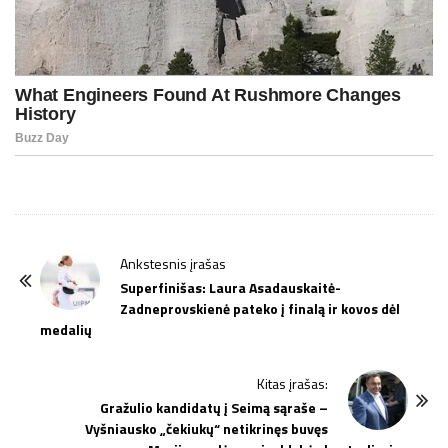
P
Ankstesnis įrašas
o
Superfinišas: Laura Asadauskaitė-
Zadneprovskienė pateko į finalą ir kovos dėl
s
medalių
t
N
Kitas įrašas:
a
Gražulio kandidatų į Seimą sąraše –
v
Vyšniausko „čekiukų“ netikrinęs buvęs