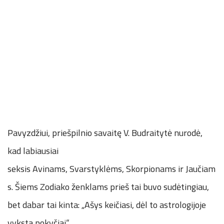
Pavyzdžiui, priešpilnio savaitę V. Budraitytė nurodė,
kad labiausiai
seksis Avinams, Svarstyklėms, Skorpionams ir Jaučiam
s. Šiems Zodiako ženklams prieš tai buvo sudėtingiau,
bet dabar tai kinta: „Ašys keičiasi, dėl to astrologijoje
vyksta pokyčiai“.