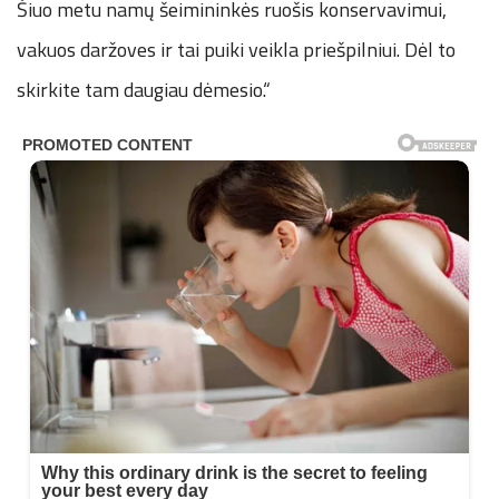
Šiuo metu namų šeimininkės ruošis konservavimui,
vakuos daržoves ir tai puiki veikla priešpilniui. Dėl to
skirkite tam daugiau dėmesio.“