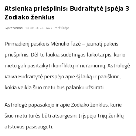
Atslenka priešpilnis: Budraitytė įspėja 3
.
Zodiako ženklus
c
Gyvenimas
10.08.2024
447 Peržiūrėjo
o
Pirmadienį pasikeis Mėnulio fazė – jaunatį pakeis
.
priešpilnis. Dėl to laukia sudėtingas laikotarpis, kurio
metu gali pasitaikyti konfliktų ir neramumų. Astrologė
u
Vaiva Budraitytė perspėjo apie šį laiką ir paaiškino,
k
kokia veikla šiuo metu bus palanku užsiimti.
Astrologė papasakojo ir apie Zodiako ženklus, kurie
šiuo metu turės būti atsargesni. Ji įspėja trijų ženklų
atstovus pasisaugoti.