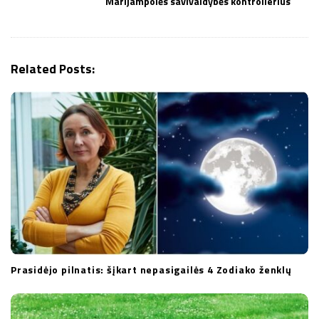
i
Marijampolės savivaldybės kontrolierius
g
a
t
Related Posts:
i
o
n
Prasidėjo pilnatis: šįkart nepasigailės 4 Zodiako ženklų