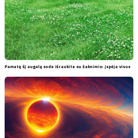
Pamatę šį augalą sode išraukite su šaknimis: įspėja visus