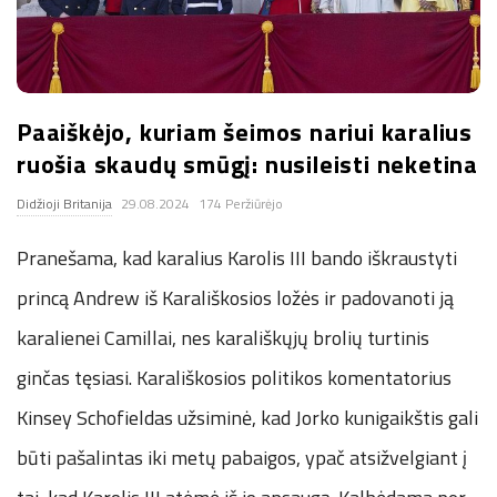
.
c
Paaiškėjo, kuriam šeimos nariui karalius
o
ruošia skaudų smūgį: nusileisti neketina
.
Didžioji Britanija
29.08.2024
174 Peržiūrėjo
u
Pranešama, kad karalius Karolis III bando iškraustyti
princą Andrew iš Karališkosios ložės ir padovanoti ją
k
karalienei Camillai, nes karališkųjų brolių turtinis
ginčas tęsiasi. Karališkosios politikos komentatorius
Kinsey Schofieldas užsiminė, kad Jorko kunigaikštis gali
būti pašalintas iki metų pabaigos, ypač atsižvelgiant į