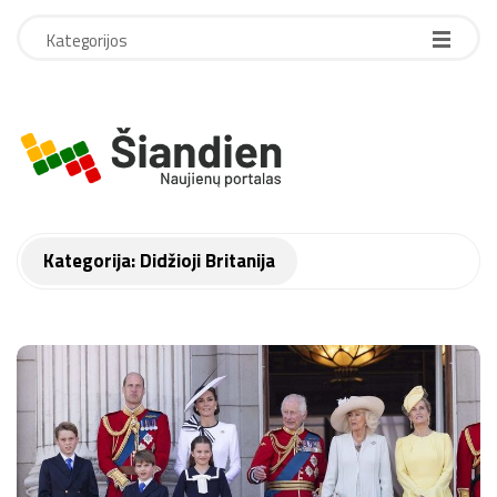
Kategorijos
r
o
d
Kategorija:
Didžioji Britanija
y
k
l
e