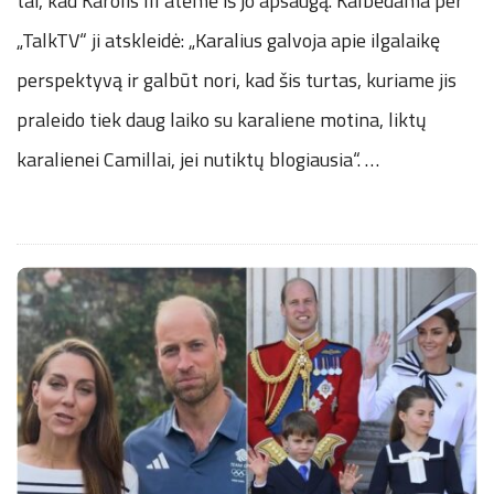
tai, kad Karolis III atėmė iš jo apsaugą. Kalbėdama per
„TalkTV“ ji atskleidė: „Karalius galvoja apie ilgalaikę
perspektyvą ir galbūt nori, kad šis turtas, kuriame jis
praleido tiek daug laiko su karaliene motina, liktų
karalienei Camillai, jei nutiktų blogiausia“.
…