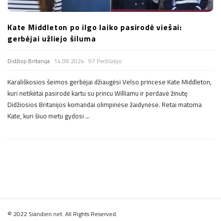
Kate Middleton po ilgo laiko pasirodė viešai:
gerbėjai užliejo šiluma
Didžioji Britanija
14.08.2024
97 Peržiūrėjo
Karališkosios šeimos gerbėjai džiaugėsi Velso princese Kate Middleton,
kuri netikėtai pasirodė kartu su princu Williamu ir perdavė žinutę
Didžiosios Britanijos komandai olimpinėse žaidynėse. Retai matoma
Kate, kuri šiuo metu gydosi
…
S
© 2022 Siandien.net. All Rights Reserved.
i