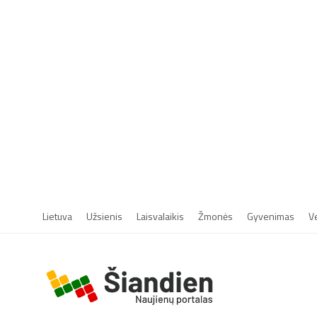
Lietuva
Užsienis
Laisvalaikis
Žmonės
Gyvenimas
V
r