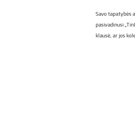
Savo tapatybės at
pasivadinusi „Tin
klausė, ar jos ko