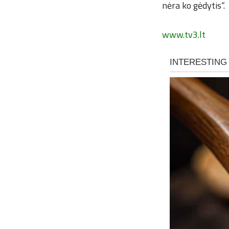
nėra ko gėdytis“.
www.tv3.lt