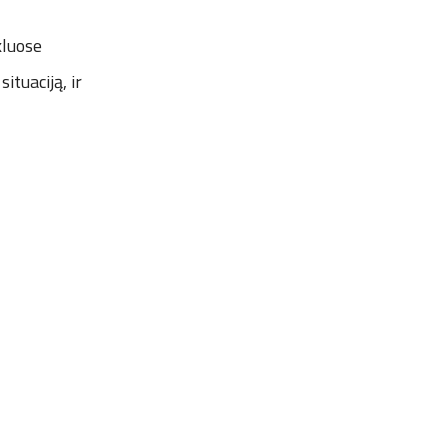
kluose
tuaciją, ir