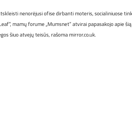
skleisti nenorėjusi ofise dirbanti moteris, socialiniuose tin
Leaf“, mamų forume „Mumsnet“ atvirai papasakojo apie šią si
legos šiuo atvejų teisūs, rašoma
mirror.co.uk
.