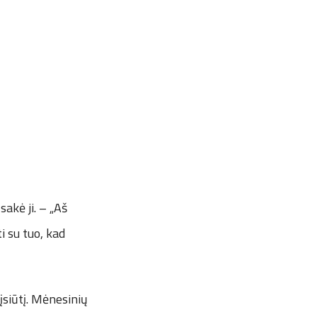
sakė ji. – „Aš
i su tuo, kad
įsiūtį. Mėnesinių