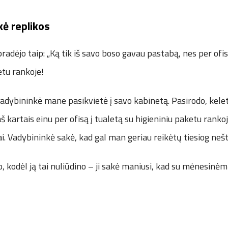
kė replikos
radėjo taip: „Ką tik iš savo boso gavau pastabą, nes per ofis
ketu rankoje!
adybininkė mane pasikvietė į savo kabinetą. Pasirodo, kele
 kartais einu per ofisą į tualetą su higieniniu paketu rankoje 
ai. Vadybininkė sakė, kad gal man geriau reikėtų tiesiog nešti
, kodėl ją tai nuliūdino – ji sakė maniusi, kad su mėnesinėmi