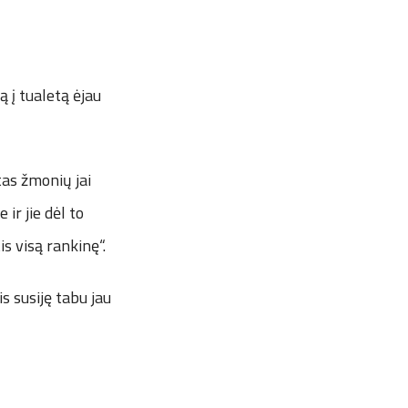
ą į tualetą ėjau
tas žmonių jai
ir jie dėl to
s visą rankinę“.
s susiję tabu jau