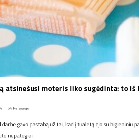
bą atsinešusi moteris liko sugėdinta: to iš
24
54 Peržiūrėjo
 darbe gavo pastabą už tai, kad į tualetą ėjo su higieniniu 
uto nepatogiai.