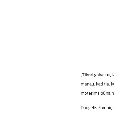
„Tikrai galvojau, 
manau, kad tie, ku
moterims būna m
Daugelis žmonių s