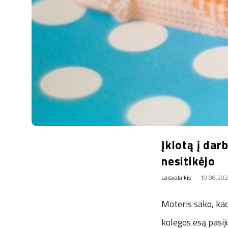
.
u
k
Įklotą į dar
nesitikėjo
Laisvalaikis
10.08.20
Moteris sako, kad
kolegos esą pasij