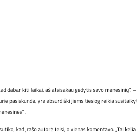
kad dabar kiti laikai, aš atsisakau gėdytis savo mėnesinių“, – 
rie pasiskundė, yra absurdiški jiems tiesiog reikia susitaikyt
ėnesinės“ .
utiko, kad įrašo autorė teisi, o vienas komentavo: „Tai kelia 