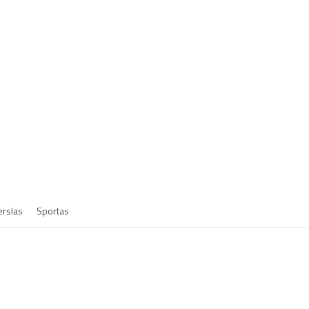
erslas
Sportas