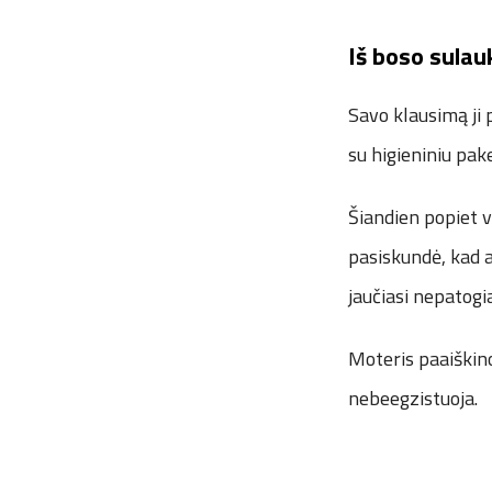
Iš boso sulau
Savo klausimą ji p
su higieniniu pa
Šiandien popiet v
pasiskundė, kad aš
jaučiasi nepatogi
Moteris paaiškino
nebeegzistuoja.