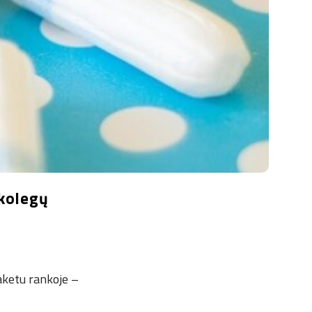
 kolegų
paketu rankoje –