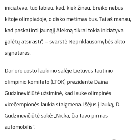
iniciatyva, tuo labiau, kad, kiek žinau, breiko nebus
kitoje olimpiadoje, o disko metimas bus. Tai aš manau,
kad paskatinti jaunąjį Alekną tikrai tokia iniciatyva
galėtų atsirasti“, – svarstė Nepriklausomybės akto
signataras.
Dar oro uosto laukimo salėje Lietuvos tautinio
olimpinio komiteto (LTOK) prezidentė Daina
Gudzinevičiūtė užsiminė, kad lauke olimpinės
vicečempionės laukia staigmena. Išėjus į lauką, D.
Gudzinevičiūtė sakė: „Nicka, čia tavo pirmas
automobilis”.