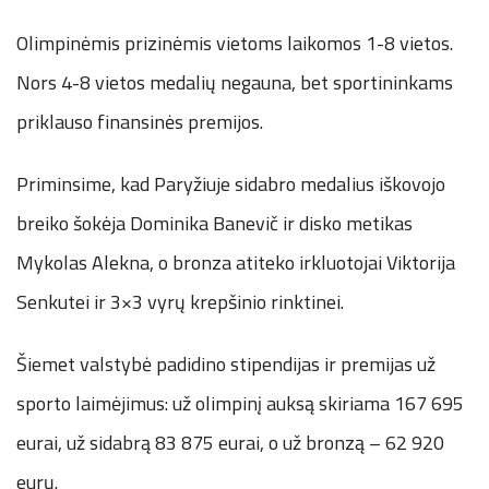
Olimpinėmis prizinėmis vietoms laikomos 1-8 vietos.
Nors 4-8 vietos medalių negauna, bet sportininkams
priklauso finansinės premijos.
Priminsime, kad Paryžiuje sidabro medalius iškovojo
breiko šokėja Dominika Banevič ir disko metikas
Mykolas Alekna, o bronza atiteko irkluotojai Viktorija
Senkutei ir 3×3 vyrų krepšinio rinktinei.
Šiemet valstybė padidino stipendijas ir premijas už
sporto laimėjimus: už olimpinį auksą skiriama 167 695
eurai, už sidabrą 83 875 eurai, o už bronzą – 62 920
eurų.