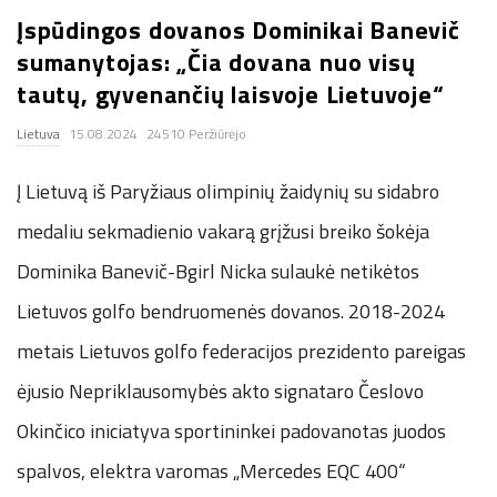
Įspūdingos dovanos Dominikai Banevič
.
sumanytojas: „Čia dovana nuo visų
c
tautų, gyvenančių laisvoje Lietuvoje“
Lietuva
15.08.2024
24510 Peržiūrėjo
o
Į Lietuvą iš Paryžiaus olimpinių žaidynių su sidabro
.
medaliu sekmadienio vakarą grįžusi breiko šokėja
u
Dominika Banevič-Bgirl Nicka sulaukė netikėtos
k
Lietuvos golfo bendruomenės dovanos. 2018-2024
metais Lietuvos golfo federacijos prezidento pareigas
ėjusio Nepriklausomybės akto signataro Česlovo
Okinčico iniciatyva sportininkei padovanotas juodos
spalvos, elektra varomas „Mercedes EQC 400“