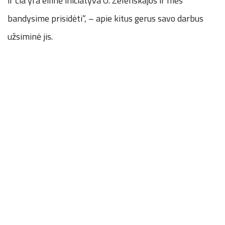
ir čia yra eilinė iniciatyva O. Zelenskajos ir mes
bandysime prisidėti“, – apie kitus gerus savo darbus
užsiminė jis.