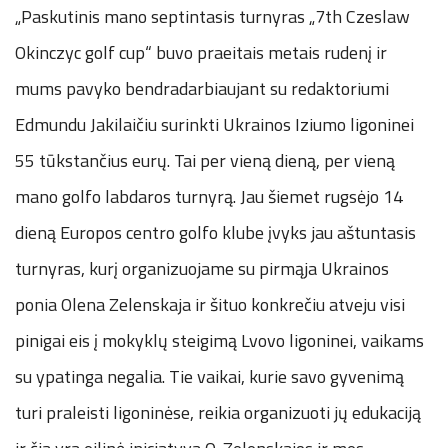
„Paskutinis mano septintasis turnyras „7th Czeslaw
Okinczyc golf cup“ buvo praeitais metais rudenį ir
mums pavyko bendradarbiaujant su redaktoriumi
Edmundu Jakilaičiu surinkti Ukrainos Iziumo ligoninei
55 tūkstančius eurų. Tai per vieną dieną, per vieną
mano golfo labdaros turnyrą. Jau šiemet rugsėjo 14
dieną Europos centro golfo klube įvyks jau aštuntasis
turnyras, kurį organizuojame su pirmąja Ukrainos
ponia Olena Zelenskaja ir šituo konkrečiu atveju visi
pinigai eis į mokyklų steigimą Lvovo ligoninei, vaikams
su ypatinga negalia. Tie vaikai, kurie savo gyvenimą
turi praleisti ligoninėse, reikia organizuoti jų edukaciją