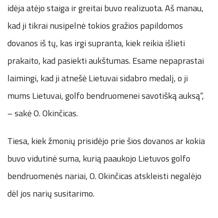
idėja atėjo staiga ir greitai buvo realizuota. Aš manau,
kad ji tikrai nusipelnė tokios gražios papildomos
dovanos iš tų, kas irgi supranta, kiek reikia išlieti
prakaito, kad pasiekti aukštumas. Esame nepaprastai
laimingi, kad ji atnešė Lietuvai sidabro medalį, o ji
mums Lietuvai, golfo bendruomenei savotišką auksą“,
– sakė O. Okinčicas.
Tiesa, kiek žmonių prisidėjo prie šios dovanos ar kokia
buvo vidutinė suma, kurią paaukojo Lietuvos golfo
bendruomenės nariai, O. Okinčicas atskleisti negalėjo
dėl jos narių susitarimo.