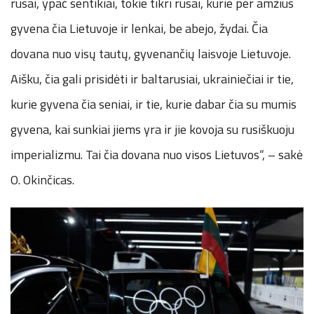
rusai, ypač sentikiai, tokie tikri rusai, kurie per amžius
gyvena čia Lietuvoje ir lenkai, be abejo, žydai. Čia
dovana nuo visų tautų, gyvenančių laisvoje Lietuvoje.
Aišku, čia gali prisidėti ir baltarusiai, ukrainiečiai ir tie,
kurie gyvena čia seniai, ir tie, kurie dabar čia su mumis
gyvena, kai sunkiai jiems yra ir jie kovoja su rusiškuoju
imperializmu. Tai čia dovana nuo visos Lietuvos“, – sakė
O. Okinčicas.