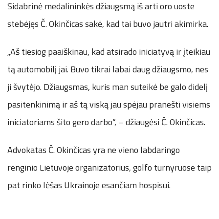
Sidabrinė medalininkės džiaugsmą iš arti oro uoste
stebėjęs Č. Okinčicas sakė, kad tai buvo jautri akimirka.
„Aš tiesiog paaiškinau, kad atsirado iniciatyvą ir įteikiau
tą automobilį jai. Buvo tikrai labai daug džiaugsmo, nes
ji švytėjo. Džiaugsmas, kuris man suteikė be galo didelį
pasitenkinimą ir aš tą viską jau spėjau pranešti visiems
iniciatoriams šito gero darbo“, – džiaugėsi Č. Okinčicas.
Advokatas Č. Okinčicas yra ne vieno labdaringo
renginio Lietuvoje organizatorius, golfo turnyruose taip
pat rinko lėšas Ukrainoje esančiam hospisui.