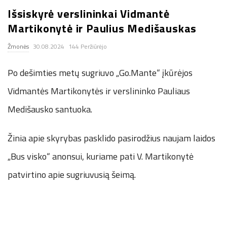
Išsiskyrė verslininkai Vidmantė
.
Martikonytė ir Paulius Medišauskas
c
Žmonės
30.08.2024
144 Peržiūrėjo
o
Po dešimties metų sugriuvo „Go.Mante“ įkūrėjos
.
Vidmantės Martikonytės ir verslininko Pauliaus
Medišausko santuoka.
u
Žinia apie skyrybas pasklido pasirodžius naujam laidos
k
„Bus visko“ anonsui, kuriame pati V. Martikonytė
patvirtino apie sugriuvusią šeimą.