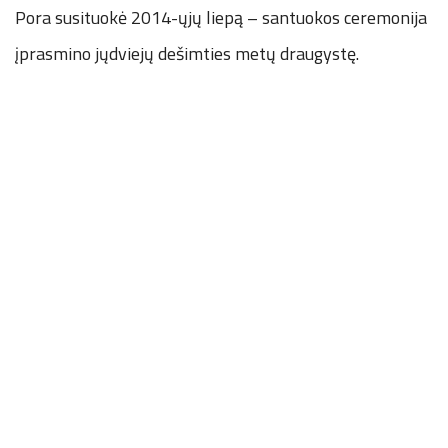
Pora susituokė 2014-ųjų liepą – santuokos ceremonija
įprasmino jųdviejų dešimties metų draugystę.