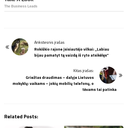
P
Ankstesnis įrašas
o
Rokiškio rajone įsisiautėjo vilkai: „Labiau
bijau pamatyt tą vaizdą iš ryto atsikėlęs“
s
t
Kitas įrašas:
N
Griežtas draudimas – dalyje Lietuvos
a
mokyklų: vaikams – jokių mobilių telefonų, o
v
tėvams tai patinka
i
g
a
Related Posts:
t
i