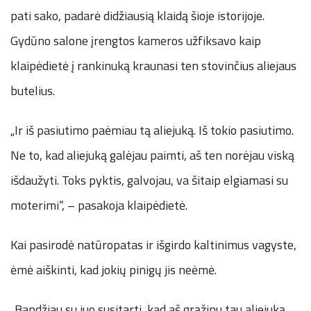
pati sako, padarė didžiausią klaidą šioje istorijoje.
Gydūno salone įrengtos kameros užfiksavo kaip
klaipėdietė į rankinuką kraunasi ten stovinčius aliejaus
butelius.
„Ir iš pasiutimo paėmiau tą aliejuką. Iš tokio pasiutimo.
Ne to, kad aliejuką galėjau paimti, aš ten norėjau viską
išdaužyti. Toks pyktis, galvojau, va šitaip elgiamasi su
moterimi“, – pasakoja klaipėdietė.
Kai pasirodė natūropatas ir išgirdo kaltinimus vagyste,
ėmė aiškinti, kad jokių pinigų jis neėmė.
„Bandžiau su juo susitarti, kad aš grąžinu tau aliejuką,