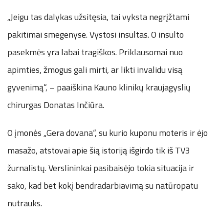
„Jeigu tas dalykas užsitęsia, tai vyksta negrįžtami
pakitimai smegenyse. Vystosi insultas. O insulto
pasekmės yra labai tragiškos. Priklausomai nuo
apimties, žmogus gali mirti, ar likti invalidu visą
gyvenimą“, – paaiškina Kauno klinikų kraujagyslių
chirurgas Donatas Inčiūra.
O įmonės „Gera dovana“, su kurio kuponu moteris ir ėjo
masažo, atstovai apie šią istoriją išgirdo tik iš TV3
žurnalistų. Verslininkai pasibaisėjo tokia situacija ir
sako, kad bet kokį bendradarbiavimą su natūropatu
nutrauks.