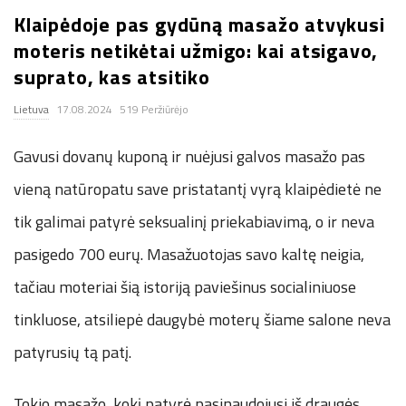
Klaipėdoje pas gydūną masažo atvykusi
.
moteris netikėtai užmigo: kai atsigavo,
c
suprato, kas atsitiko
Lietuva
17.08.2024
519 Peržiūrėjo
o
Gavusi dovanų kuponą ir nuėjusi galvos masažo pas
.
vieną natūropatu save pristatantį vyrą klaipėdietė ne
u
tik galimai patyrė seksualinį priekabiavimą, o ir neva
k
pasigedo 700 eurų. Masažuotojas savo kaltę neigia,
tačiau moteriai šią istoriją paviešinus socialiniuose
tinkluose, atsiliepė daugybė moterų šiame salone neva
patyrusių tą patį.
Tokio masažo, kokį patyrė pasinaudojusi iš draugės