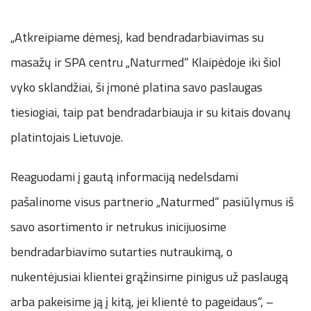
„Atkreipiame dėmesį, kad bendradarbiavimas su
masažų ir SPA centru „Naturmed“ Klaipėdoje iki šiol
vyko sklandžiai, ši įmonė platina savo paslaugas
tiesiogiai, taip pat bendradarbiauja ir su kitais dovanų
platintojais Lietuvoje.
Reaguodami į gautą informaciją nedelsdami
pašalinome visus partnerio „Naturmed“ pasiūlymus iš
savo asortimento ir netrukus inicijuosime
bendradarbiavimo sutarties nutraukimą, o
nukentėjusiai klientei grąžinsime pinigus už paslaugą
arba pakeisime ją į kitą, jei klientė to pageidaus“, –