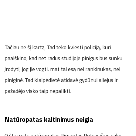
Tačiau ne šį kartą. Tad teko kviesti policiją, kuri
paaiškino, kad net radus studijoje pinigus bus sunku
įrodyti, jog jie vogti, mat tai esą nei rankinukas, nei
piniginė. Tad klaipėdietė atidavė gydūnui aliejus ir
pažadėjo visko taip nepalikti.
Natūropatas kaltinimus neigia
O štai pats natūropatas Rimantas Petravičius sako,