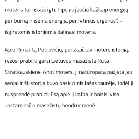
moteris turi išsižergti. Tipo jis įpučia kažkaip energiją
per burną ir išeina energija per lytinius organus“, –
išgirstomis istorijomis dalinasi moteris.
Apie Rimantą Petravičių, perskaičiusi moters istoriją,
ryžosi prabilti garsi Lietuvos masažistė Rūta
Stratkauskienė. Anot moters, ji natūropatą pažįsta jau
seniai ir ši istorija buvo paskutinis lašas taurėje, todėl ji
nusprendė prabilti. Esą apie jį kalba ir baisisi visa
uostamiesčio masažistų bendruomenė.