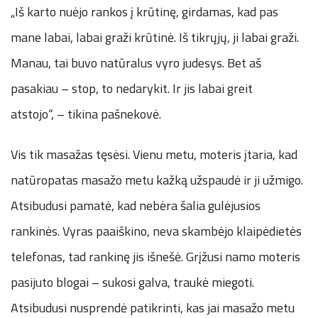
„Iš karto nuėjo rankos į krūtinę, girdamas, kad pas
mane labai, labai graži krūtinė. Iš tikrųjų, ji labai graži.
Manau, tai buvo natūralus vyro judesys. Bet aš
pasakiau – stop, to nedarykit. Ir jis labai greit
atstojo“, – tikina pašnekovė.
Vis tik masažas tęsėsi. Vienu metu, moteris įtaria, kad
natūropatas masažo metu kažką užspaudė ir ji užmigo.
Atsibudusi pamatė, kad nebėra šalia gulėjusios
rankinės. Vyras paaiškino, neva skambėjo klaipėdietės
telefonas, tad rankinę jis išnešė. Grįžusi namo moteris
pasijuto blogai – sukosi galva, traukė miegoti.
Atsibudusi nusprendė patikrinti, kas jai masažo metu