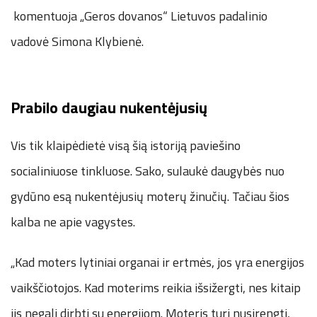
komentuoja „Geros dovanos“ Lietuvos padalinio
vadovė Simona Klybienė.
Prabilo daugiau nukentėjusių
Vis tik klaipėdietė visą šią istoriją paviešino
socialiniuose tinkluose. Sako, sulaukė daugybės nuo
gydūno esą nukentėjusių moterų žinučių. Tačiau šios
kalba ne apie vagystes.
„Kad moters lytiniai organai ir ertmės, jos yra energijos
vaikščiotojos. Kad moterims reikia išsižergti, nes kitaip
jis negali dirbti su energijom. Moteris turi nusirengti,