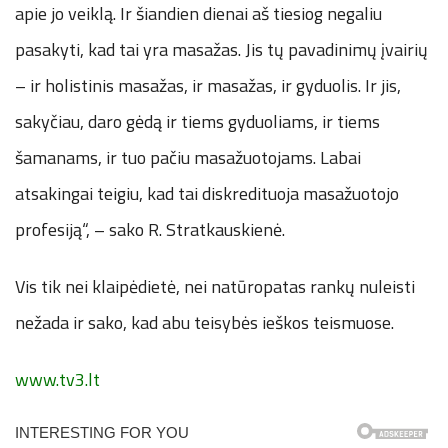
apie jo veiklą. Ir šiandien dienai aš tiesiog negaliu
pasakyti, kad tai yra masažas. Jis tų pavadinimų įvairių
– ir holistinis masažas, ir masažas, ir gyduolis. Ir jis,
sakyčiau, daro gėdą ir tiems gyduoliams, ir tiems
šamanams, ir tuo pačiu masažuotojams. Labai
atsakingai teigiu, kad tai diskredituoja masažuotojo
profesiją“, – sako R. Stratkauskienė.
Vis tik nei klaipėdietė, nei natūropatas rankų nuleisti
nežada ir sako, kad abu teisybės ieškos teismuose.
www.tv3.lt