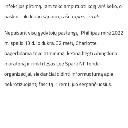
infekcijos plitimą. Jam teko amputuoti koją virš kelio, o
paskui – iki klubo sąnario, rašo
express.co.uk
.
Nepaisant visų gydytojų pastangų, Phillipas mirė 2022
m. spalio 13 d. Jo dukra, 32 metų Charlotte,
pagerbdama tėvo atminimą, ketina bėgti Abingdono
maratoną ir rinkti lėšas Lee Spark NF fondui,
organizacijai, siekiančiai didinti informuotumą apie
nekrotizuojantį fascitą ir remti juo sergančiuosius.