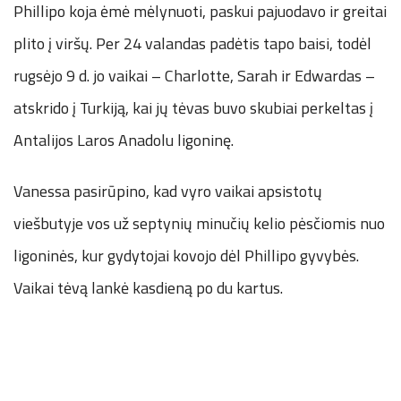
Phillipo koja ėmė mėlynuoti, paskui pajuodavo ir greitai
plito į viršų. Per 24 valandas padėtis tapo baisi, todėl
rugsėjo 9 d. jo vaikai – Charlotte, Sarah ir Edwardas –
atskrido į Turkiją, kai jų tėvas buvo skubiai perkeltas į
Antalijos Laros Anadolu ligoninę.
Vanessa pasirūpino, kad vyro vaikai apsistotų
viešbutyje vos už septynių minučių kelio pėsčiomis nuo
ligoninės, kur gydytojai kovojo dėl Phillipo gyvybės.
Vaikai tėvą lankė kasdieną po du kartus.