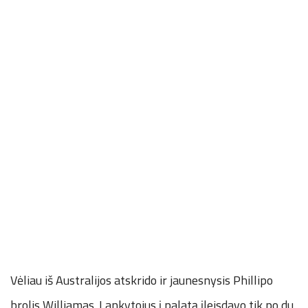
Vėliau iš Australijos atskrido ir jaunesnysis Phillipo
brolis Williamas. Lankytojus į palatą įleisdavo tik po du