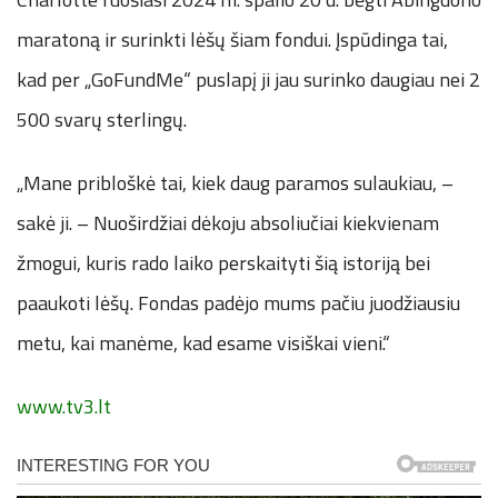
maratoną ir surinkti lėšų šiam fondui. Įspūdinga tai,
kad per „GoFundMe“ puslapį ji jau surinko daugiau nei 2
500 svarų sterlingų.
„Mane pribloškė tai, kiek daug paramos sulaukiau, –
sakė ji. – Nuoširdžiai dėkoju absoliučiai kiekvienam
žmogui, kuris rado laiko perskaityti šią istoriją bei
paaukoti lėšų. Fondas padėjo mums pačiu juodžiausiu
metu, kai manėme, kad esame visiškai vieni.“
www.tv3.lt