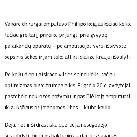
Vakare chirurgai amputavo Phillipo koją aukščiau kelio,
tačiau greitai jį prireikė prijungti prie gyvybę
palaikančių aparatų – po amputacijos vyrui išsivystė
sepsinis šokas ir jam teko atlikti dializę kraujui išvalyti.
Po kelių dienų atsirado vilties spindulėlis, tačiau
optimizmas buvo trumpalaikis. Rugsėjo 20 d. gydytojai
pastebėjo nekrozės požymių ir pasiūlė koją amputuoti
iki aukščiausios įmanomos ribos – klubo kaulo.
Deja, net ir ši drastiška operacija nesugebėjo
sustabdyti mirtinos bakterijos – dar tris savaites