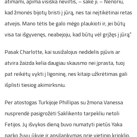
atimami, apima visiška neviltis, – sakė ji. – Nenoriu,
kad žmonės bijotų bristi į jūrą, nes tai neįtikėtinai retas
atvejis. Mano tėtis be galo mėgo plaukioti ir, jei būtų
visa tai išgyvenęs, neabejoju, kad būtų vėl grįžęs į jūrą.“
Pasak Charlotte, kai susižalojus nedidelis pjūvis ar
atvira žaizda kelia daugiau skausmo nei įprasta, tuoj
pat reikėtų vykti į ligoninę, nes kitaip užkrėtimas gali
išplisti tiesiog akimirksniu.
Per atostogas Turkijoje Phillipas su žmona Vanessa
nusprendė pasigrožėti Saklikento tarpekliu netoli
Fetijos. Jų išvykos dieną buvo numatyti pietūs Yaka
parko žuvų ūkyje ir apsilankymas prie vietinio krioklio,