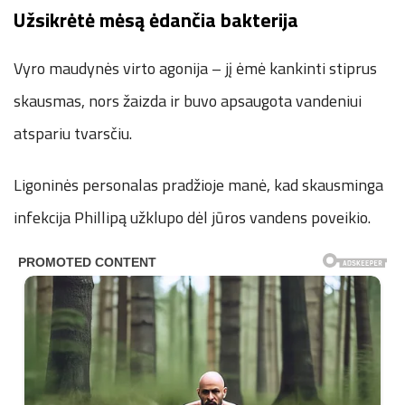
Užsikrėtė mėsą ėdančia bakterija
Vyro maudynės virto agonija – jį ėmė kankinti stiprus
skausmas, nors žaizda ir buvo apsaugota vandeniui
atspariu tvarsčiu.
Ligoninės personalas pradžioje manė, kad skausminga
infekcija Phillipą užklupo dėl jūros vandens poveikio.