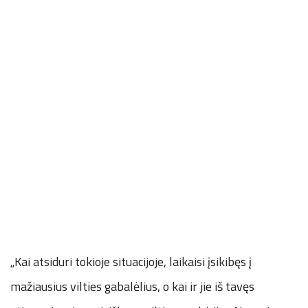
„Kai atsiduri tokioje situacijoje, laikaisi įsikibęs į
mažiausius vilties gabalėlius, o kai ir jie iš tavęs