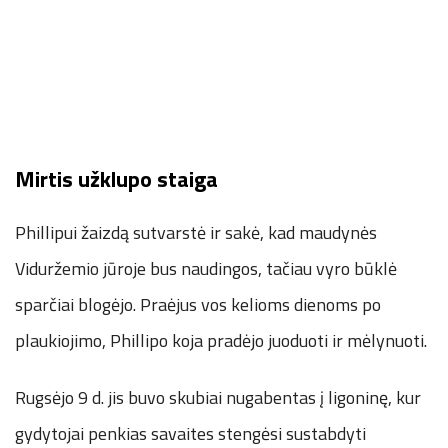
Mirtis užklupo staiga
Phillipui žaizdą sutvarstė ir sakė, kad maudynės
Viduržemio jūroje bus naudingos, tačiau vyro būklė
sparčiai blogėjo. Praėjus vos kelioms dienoms po
plaukiojimo, Phillipo koja pradėjo juoduoti ir mėlynuoti.
Rugsėjo 9 d. jis buvo skubiai nugabentas į ligoninę, kur
gydytojai penkias savaites stengėsi sustabdyti