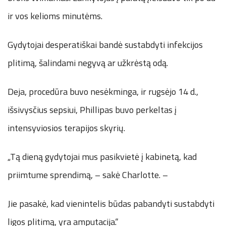
ir vos kelioms minutėms.
Gydytojai desperatiškai bandė sustabdyti infekcijos
plitimą, šalindami negyvą ar užkrėstą odą.
Deja, procedūra buvo nesėkminga, ir rugsėjo 14 d.,
išsivysčius sepsiui, Phillipas buvo perkeltas į
intensyviosios terapijos skyrių.
„Tą dieną gydytojai mus pasikvietė į kabinetą, kad
priimtume sprendimą, – sakė Charlotte. –
Jie pasakė, kad vienintelis būdas pabandyti sustabdyti
ligos plitimą, yra amputacija.“