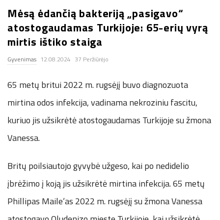
Mėsą ėdančią bakteriją „pasigavo“
.
atostogaudamas Turkijoje: 65-erių vyrą
c
mirtis ištiko staiga
Gyvenimas
12.08.2024
37 Peržiūrėjo
o
65 metų britui 2022 m. rugsėjį buvo diagnozuota
.
mirtina odos infekcija, vadinama nekroziniu fascitu,
u
kuriuo jis užsikrėtė atostogaudamas Turkijoje su žmona
k
Vanessa.
Britų poilsiautojo gyvybė užgeso, kai po nedidelio
įbrėžimo į koją jis užsikrėtė mirtina infekcija. 65 metų
Phillipas Maile‘as 2022 m. rugsėjį su žmona Vanessa
atostogavo Oludenizo mieste Turkijoje, kai užsikrėtė