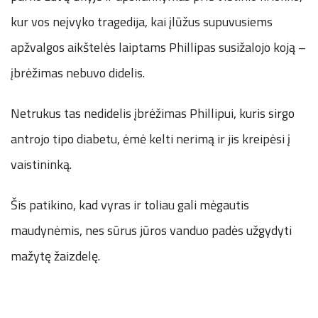
kur vos neįvyko tragedija, kai įlūžus supuvusiems
apžvalgos aikštelės laiptams Phillipas susižalojo koją –
įbrėžimas nebuvo didelis.
Netrukus tas nedidelis įbrėžimas Phillipui, kuris sirgo
antrojo tipo diabetu, ėmė kelti nerimą ir jis kreipėsi į
vaistininką.
Šis patikino, kad vyras ir toliau gali mėgautis
maudynėmis, nes sūrus jūros vanduo padės užgydyti
mažytę žaizdelę.