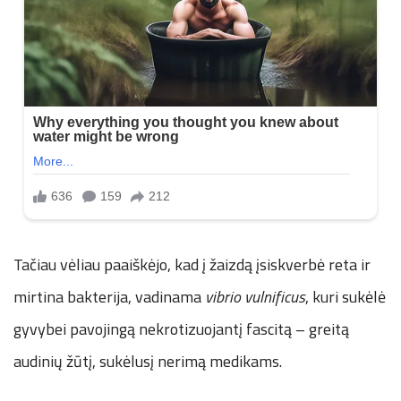
Tačiau vėliau paaiškėjo, kad į žaizdą įsiskverbė reta ir
mirtina bakterija, vadinama
vibrio vulnificus
, kuri sukėlė
gyvybei pavojingą nekrotizuojantį fascitą – greitą
audinių žūtį, sukėlusį nerimą medikams.