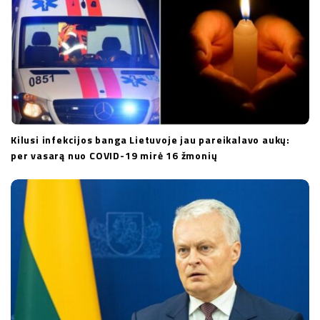
n
Kilusi infekcijos banga Lietuvoje jau pareikalavo aukų:
per vasarą nuo COVID-19 mirė 16 žmonių