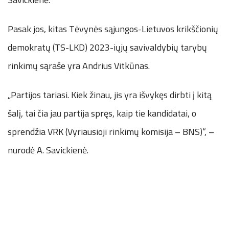
Pasak jos, kitas Tėvynės sąjungos-Lietuvos krikščionių
demokratų (TS-LKD) 2023-iųjų savivaldybių tarybų
rinkimų sąraše yra Andrius Vitkūnas.
„Partijos tariasi. Kiek žinau, jis yra išvykęs dirbti į kitą
šalį, tai čia jau partija spręs, kaip tie kandidatai, o
sprendžia VRK (Vyriausioji rinkimų komisija – BNS)“, –
nurodė A. Savickienė.