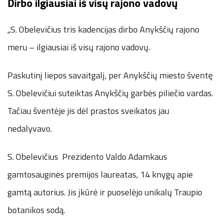
Dirbo ilgiausiai iš visų rajono vadovų
„S. Obelevičius tris kadencijas dirbo Anykščių rajono
meru – ilgiausiai iš visų rajono vadovų.
Paskutinį liepos savaitgalį, per Anykščių miesto šventę
S. Obelevičiui suteiktas Anykščių garbės piliečio vardas.
Tačiau šventėje jis dėl prastos sveikatos jau
nedalyvavo.
S. Obelevičius Prezidento Valdo Adamkaus
gamtosauginės premijos laureatas, 14 knygų apie
gamtą autorius. Jis įkūrė ir puoselėjo unikalų Traupio
botanikos sodą.