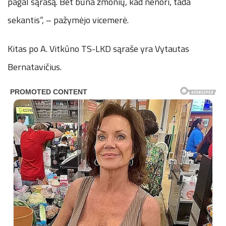
pagal sąrašą. Bet būna žmonių, kad nenori, tada
sekantis“, – pažymėjo vicemerė.
Kitas po A. Vitkūno TS-LKD sąraše yra Vytautas
Bernatavičius.