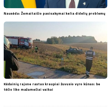
Nausėda: Žemaitaičio pasisakymai kelia didelių problemų
Kėdainių rajone rastas kraupiai žuvusio vyro kūnas: be
tėčio liko mažamečiai vaikai