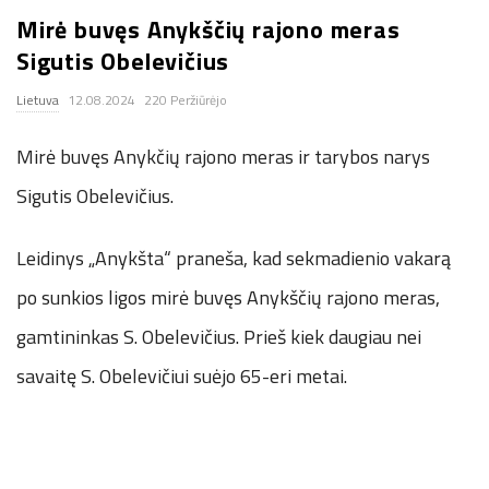
Mirė buvęs Anykščių rajono meras
.
Sigutis Obelevičius
c
Lietuva
12.08.2024
220 Peržiūrėjo
o
Mirė buvęs Anykčių rajono meras ir tarybos narys
.
Sigutis Obelevičius.
u
Leidinys „Anykšta“ praneša, kad sekmadienio vakarą
po sunkios ligos mirė buvęs Anykščių rajono meras,
k
gamtininkas S. Obelevičius. Prieš kiek daugiau nei
savaitę S. Obelevičiui suėjo 65-eri metai.