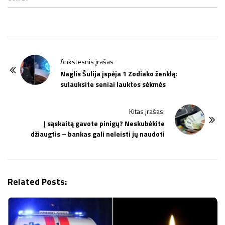
P
Ankstesnis įrašas
o
Naglis Šulija įspėja 1 Zodiako ženklą:
sulauksite seniai lauktos sėkmės
s
t
Kitas įrašas:
N
Į sąskaitą gavote pinigų? Neskubėkite
a
džiaugtis – bankas gali neleisti jų naudoti
v
i
g
Related Posts:
a
t
i
o