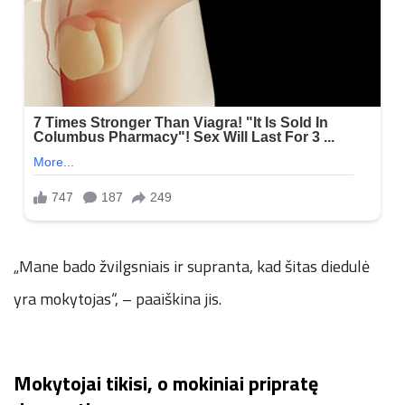
„Mane bado žvilgsniais ir supranta, kad šitas diedulė
yra mokytojas“, – paaiškina jis.
Mokytojai tikisi, o mokiniai pripratę