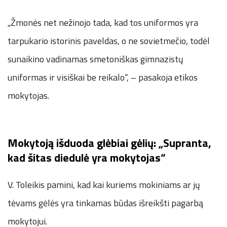
„Žmonės net nežinojo tada, kad tos uniformos yra
tarpukario istorinis paveldas, o ne sovietmečio, todėl
sunaikino vadinamas smetoniškas gimnazistų
uniformas ir visiškai be reikalo“, – pasakoja etikos
mokytojas.
Mokytoją išduoda glėbiai gėlių: „Supranta,
kad šitas diedulė yra mokytojas“
V. Toleikis pamini, kad kai kuriems mokiniams ar jų
tėvams gėlės yra tinkamas būdas išreikšti pagarbą
mokytojui.