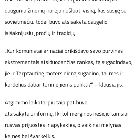
dauguma žmonių norėjo nušluoti viską, kas susiję su
sovietmečiu, todėl buvo atsisakyta daugelio
įsišaknijusių įpročių ir tradicijų.
„Kur komunistai ar naciai prikišdavo savo purvinas
ekstrementais atsiduodančias rankas, tą sugadindavo,
jie ir Tarptautinę moters dieną sugadino, tai mes ir
kardelius dabar turime jiems palikti?“ – klausia jis.
Atgimimo laikotarpiu taip pat buvo
atsisakyta uniformų. Iki tol merginos nešiojo tamsiai
rusvas prijuostes ir apykakles, o vaikinai mėlynas
kelnes bei švarkelius.