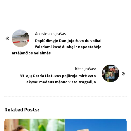
P
Ankstesnis įrašas
o
Paplūdimyje Danijoje žuvo du vaikai:
žaisdami kasė duobę ir nepastebėjo
s
artėjančios nelaimės
t
N
Kitas įrašas:
a
33-ejų Gerda Lietuvos pajūryje mirė vyro
v
akyse: medaus mėnuo virto tragedija
i
g
a
Related Posts:
t
i
o