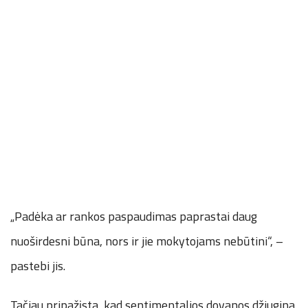
„Padėka ar rankos paspaudimas paprastai daug
nuoširdesni būna, nors ir jie mokytojams nebūtini“, –
pastebi jis.
Tačiau pripažįsta, kad sentimentalios dovanos džiugina