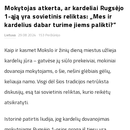
Mokytojas atkerta, ar kardeliai Rugsėjo
.
1-ąją yra sovietinis reliktas: „Mes ir
c
kardelius dabar turime jiems palikti?“
Lietuva
29.08.2024
153 Peržiūrėjo
o
Kaip ir kasmet Mokslo ir žinių dieną miestus užlieja
.
kardelių jūra – gatvėse jų siūlo prekeiviai, mokiniai
u
dovanoja mokytojams, o šie, nešini glėbiais gėlių,
k
keliauja namo. Visgi dėl šios tradicijos netrūksta
diskusijų, esą tai sovietinis reliktas, kurio reikėtų
atsikratyti.
Istorinė patirtis liudija, jog kardelių dovanojimas
mokytojams Rugsėjo 1-osios proga iš tiesų yra