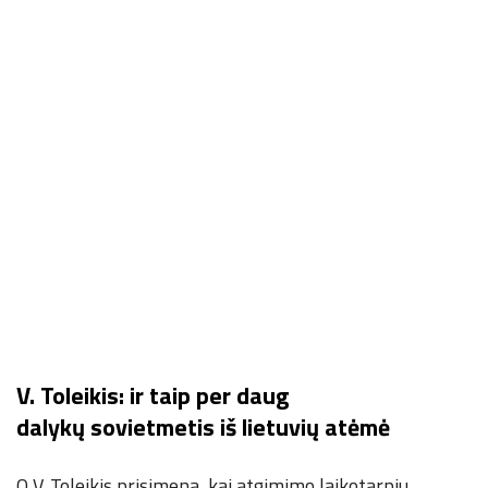
V. Toleikis: ir taip per daug
dalykų sovietmetis iš lietuvių atėmė
O V. Toleikis prisimena, kai atgimimo laikotarpiu