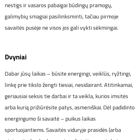
nestigs ir vasaros pabaigai būdingų pramogų,
galimybių smagiai pasilinksminti, tačiau pirmoje
savaitės pusėje ne visos jos gali vykti sėkmingai.
Dvyniai
Dabar jūsų laikas – būsite energingi, veiklūs, ryžtingi,
linkę prie tikslo žengti tiesiai, nesidairant. Atitinkamai,
geriausiai seksis tie darbai ir ta veikla, kurios imsitės
arba kurią prižiūrėsite patys, asmeniškai. Dėl padidinto
energingumo ši savaitė – puikus laikas
sportuojantiems. Savaitės viduryje prasidės (arba