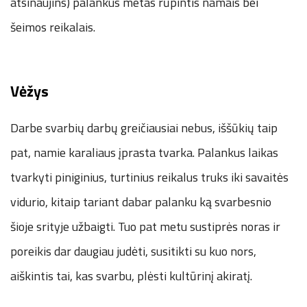
atsinaujins) palankus metas rūpintis namais bei
šeimos reikalais.
Vėžys
Darbe svarbių darbų greičiausiai nebus, iššūkių taip
pat, namie karaliaus įprasta tvarka. Palankus laikas
tvarkyti piniginius, turtinius reikalus truks iki savaitės
vidurio, kitaip tariant dabar palanku ką svarbesnio
šioje srityje užbaigti. Tuo pat metu sustiprės noras ir
poreikis dar daugiau judėti, susitikti su kuo nors,
aiškintis tai, kas svarbu, plėsti kultūrinį akiratį.