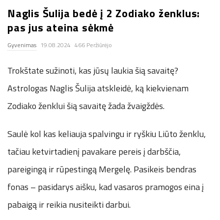
Naglis Šulija bedė į 2 Zodiako ženklus:
.
pas jus ateina sėkmė
c
Gyvenimas
19.08.2024
466 Peržiūrėjo
o
Trokštate sužinoti, kas jūsų laukia šią savaitę?
.
Astrologas Naglis Šulija atskleidė, ką kiekvienam
Zodiako ženklui šią savaitę žada žvaigždės.
u
Saulė kol kas keliauja spalvingu ir ryškiu Liūto ženklu,
k
tačiau ketvirtadienį pavakare pereis į darbščia,
pareigingą ir rūpestingą Mergelę. Pasikeis bendras
fonas – pasidarys aišku, kad vasaros pramogos eina į
pabaigą ir reikia nusiteikti darbui.