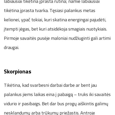
labiausiai tikėtina įprasta rutina; namie labiausiai
tikėtina įprasta tvarka. Tęsiasi palankus metas
kelionei, ypač tokiai, kuri skatina energingai pajudėti,
įtempti jėgas, bet kuri atsidėkoja smagiais nuotykiais.
Pirmoje savaitės pusėje maloniai nudžiuginti gali artimi
draugai.
Skorpionas
Tikėtina, kad svarbesni darbai darbe ar bent jau
palankus jiems laikas eina į pabaigą – truks iki savaitės
vidurio ir pasibaigs. Bet dar bus progų aiškintis galimų
nesklandumų arba trūkumų priežastis. Antroje