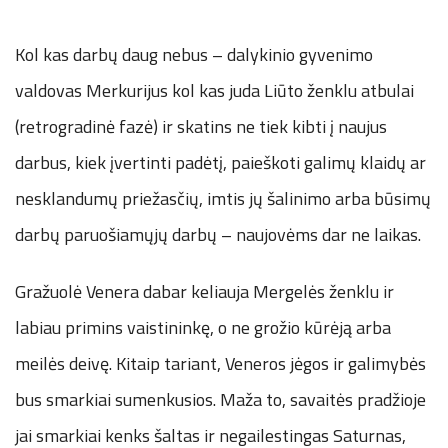
Kol kas darbų daug nebus – dalykinio gyvenimo
valdovas Merkurijus kol kas juda Liūto ženklu atbulai
(retrogradinė fazė) ir skatins ne tiek kibti į naujus
darbus, kiek įvertinti padėtį, paieškoti galimų klaidų ar
nesklandumų priežasčių, imtis jų šalinimo arba būsimų
darbų paruošiamųjų darbų – naujovėms dar ne laikas.
Gražuolė Venera dabar keliauja Mergelės ženklu ir
labiau primins vaistininkę, o ne grožio kūrėją arba
meilės deivę. Kitaip tariant, Veneros jėgos ir galimybės
bus smarkiai sumenkusios. Maža to, savaitės pradžioje
jai smarkiai kenks šaltas ir negailestingas Saturnas,