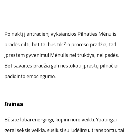
Po naktį į antradienį vyksiančios Pilnaties Mėnulis
pradės dilti, bet tai bus tik šio proceso pradžia, tad
įprastam gyvenimui Mėnulis nei trukdys, nei padės.
Bet savaitės pradžia gali nestokoti įprastų pilnačiai
padidinto emocingumo.
Avinas
Būsite labai energingi, kupini noro veikti. Ypatingai
gerai seksis veikla, susijusi su judėjimu, transportu, tai