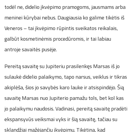
todėl ne, didelio įkvėpimo pramogoms, jausmams arba
meninei kūrybai nebus. Daugiausia ko galime tikėtis iš
Veneros – tai įkvėpimo rūpintis sveikatos reikalais,
galbūt kosmetinėmis procedūromis, ir tai labiau
antroje savaitės pusėje.
Pereitą savaitę su Jupiteriu prasilenkęs Marsas iš jo
sulaukė didelio palaikymo, tapo narsus, veiklus ir tikras
akiplėša, šios jo savybės karo lauke ir atsispindėjo. Šią
savaitę Marsas nuo Jupiterio pamažu tols, bet kol kas
jo palaikymu naudosis. Vadinasi, pereitą savaitę pradėti
ekspansyvūs veiksmai vyks ir šią savaitę, tačiau su
sklandžiai mažėjančiu įkvėpimu. Tikėtina, kad