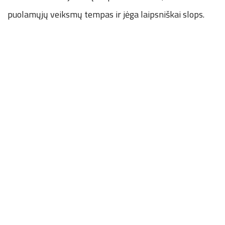
puolamųjų veiksmų tempas ir jėga laipsniškai slops.