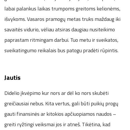
labai palankus laikas trumpoms greitoms kelionėms,
išvykoms. Vasaros pramogų metas truks maždaug iki
savaitės vidurio, vėliau atsiras daugiau nusiteikimo
paprastam ritmingam darbui. Tuo metu ir sveikatos,
sveikatingumo reikalais bus patogu pradėti rūpintis.
Jautis
Didelio įkvėpimo kur nors ar dėl ko nors skubėti
greičiausiai nebus. Kita vertus, gali būti puikių progų
gauti finansinės ar kitokios apčiuopiamos naudos –
greiti ryžtingi veiksmai jos ir atneš. Tikėtina, kad