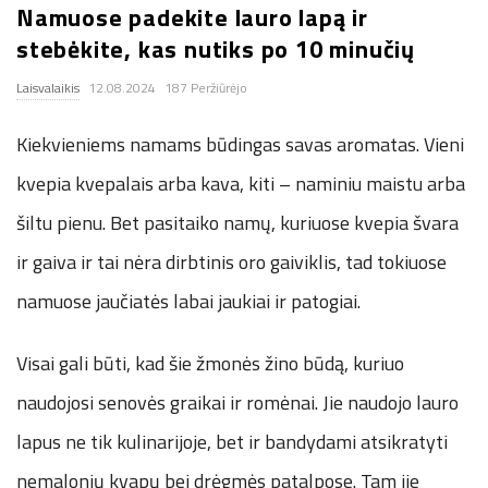
Namuose padekite lauro lapą ir
.
stebėkite, kas nutiks po 10 minučių
c
Laisvalaikis
12.08.2024
187 Peržiūrėjo
o
Kiekvieniems namams būdingas savas aromatas. Vieni
kvepia kvepalais arba kava, kiti – naminiu maistu arba
.
šiltu pienu. Bet pasitaiko namų, kuriuose kvepia švara
u
ir gaiva ir tai nėra dirbtinis oro gaiviklis, tad tokiuose
k
namuose jaučiatės labai jaukiai ir patogiai.
Visai gali būti, kad šie žmonės žino būdą, kuriuo
naudojosi senovės graikai ir romėnai. Jie naudojo lauro
lapus ne tik kulinarijoje, bet ir bandydami atsikratyti
nemalonių kvapų bei drėgmės patalpose. Tam jie