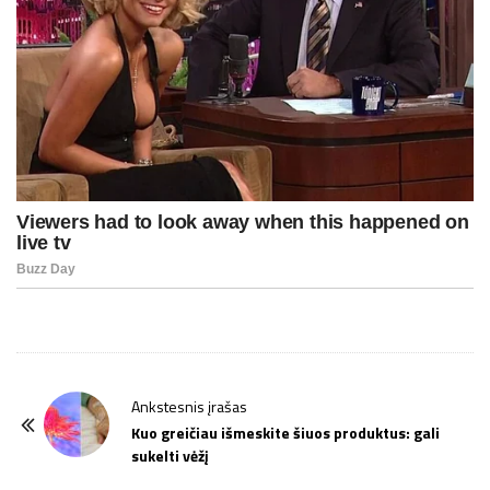
P
Ankstesnis įrašas
o
Kuo greičiau išmeskite šiuos produktus: gali
sukelti vėžį
s