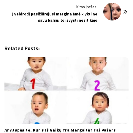
t
Kitas įrašas:
N
Į veidrodį pasižiūrėjusi mergina ėmė klykti ne
a
savu balsu: to išvysti nesitikėjo
v
i
g
Related Posts:
a
t
i
o
n
Ar Atspėsite, Kuris Iš Vaikų Yra Mergaitė? Tai Pažers