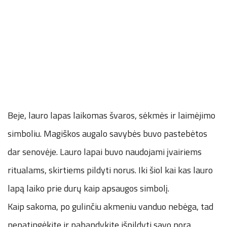
Beje, lauro lapas laikomas švaros, sėkmės ir laimėjimo
simboliu. Magiškos augalo savybės buvo pastebėtos
dar senovėje. Lauro lapai buvo naudojami įvairiems
ritualams, skirtiems pildyti norus. Iki šiol kai kas lauro
lapą laiko prie durų kaip apsaugos simbolį.
Kaip sakoma, po gulinčiu akmeniu vanduo nebėga, tad
nepatingėkite ir pabandykite išpildyti savo norą