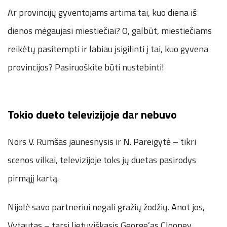
Ar provincijų gyventojams artima tai, kuo diena iš
dienos mėgaujasi miestiečiai? O, galbūt, miestiečiams
reikėtų pasitempti ir labiau įsigilinti į tai, kuo gyvena
provincijos? Pasiruoškite būti nustebinti!
Tokio dueto televizijoje dar nebuvo
Nors V. Rumšas jaunesnysis ir N. Pareigytė – tikri
scenos vilkai, televizijoje toks jų duetas pasirodys
pirmąjį kartą.
Nijolė savo partneriui negali gražių žodžių. Anot jos,
Vytautas – tarsi lietuviškasis George’as Clooney,