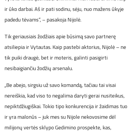
ir ūko darbai. Aš ir pati sodinu, sėju, nuo mažens ūkyje
padedu tėvams“, – pasakoja Nijolė.
Tik geriausiais žodžiais apie būsimą savo partnerę
atsiliepia ir Vytautas. Kaip pastebi aktorius, Nijolė – ne
tik puiki draugė, bet ir moteris, galinti pasigirti
nesibaigiančiu žodžių arsenalu.
„Be abejo, sirgsiu už savo komandą, tačiau tai visai
nereiškia, kad viso to negalima daryti gerai nusiteikus,
nepiktdžiugiškai. Tokio tipo konkurencija ir žaidimas tuo
ir yra malonūs – juk mes su Nijole nekovosime dėl
milijonų vertės sklypo Gedimino prospekte, kas,