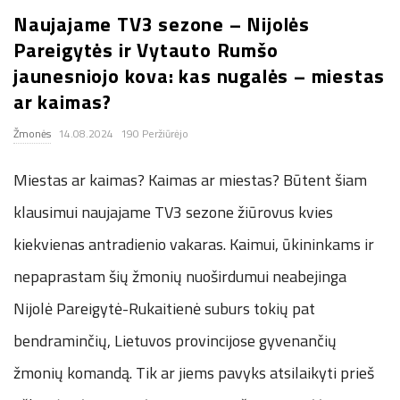
Naujajame TV3 sezone – Nijolės
.
Pareigytės ir Vytauto Rumšo
c
jaunesniojo kova: kas nugalės – miestas
ar kaimas?
o
Žmonės
14.08.2024
190 Peržiūrėjo
.
Miestas ar kaimas? Kaimas ar miestas? Būtent šiam
u
klausimui naujajame TV3 sezone žiūrovus kvies
kiekvienas antradienio vakaras. Kaimui, ūkininkams ir
k
nepaprastam šių žmonių nuoširdumui neabejinga
Nijolė Pareigytė-Rukaitienė suburs tokių pat
bendraminčių, Lietuvos provincijose gyvenančių
žmonių komandą. Tik ar jiems pavyks atsilaikyti prieš