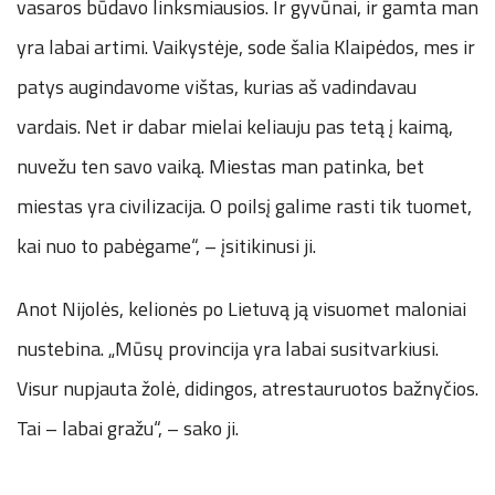
vasaros būdavo linksmiausios. Ir gyvūnai, ir gamta man
yra labai artimi. Vaikystėje, sode šalia Klaipėdos, mes ir
patys augindavome vištas, kurias aš vadindavau
vardais. Net ir dabar mielai keliauju pas tetą į kaimą,
nuvežu ten savo vaiką. Miestas man patinka, bet
miestas yra civilizacija. O poilsį galime rasti tik tuomet,
kai nuo to pabėgame“, – įsitikinusi ji.
Anot Nijolės, kelionės po Lietuvą ją visuomet maloniai
nustebina. „Mūsų provincija yra labai susitvarkiusi.
Visur nupjauta žolė, didingos, atrestauruotos bažnyčios.
Tai – labai gražu“, – sako ji.