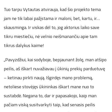
Tuo tarpu Vytautas atvirauja, kad šio projekto tema
jam ne tik labai pažįstama ir maloni, bet, kartu, ir…
skausminga. Ir viskas dėl to, jog aktorius laiko save
tikru miestiečiu, nė velnio neišmanančiu apie tam
tikrus dalykus kaime!
„Pavyzdžiui, kai sodyboje, bepjaunant žolę, man atšipo
peilis, aš iškart nuvažiavau į ūkinių prekių parduotuvę
– ketinau pirkti naują. Išgirdęs mano problemą,
netoliese stovėjęs ūkininkas iškart mane nuo to
sustabdė. Negana to, dar ir papasakojo, kaip man
pačiam viską susitvarkyti taip, kad senasis peilis