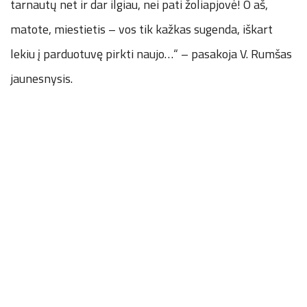
tarnautų net ir dar ilgiau, nei pati žoliapjovė! O aš,
matote, miestietis – vos tik kažkas sugenda, iškart
lekiu į parduotuvę pirkti naujo…“ – pasakoja V. Rumšas
jaunesnysis.