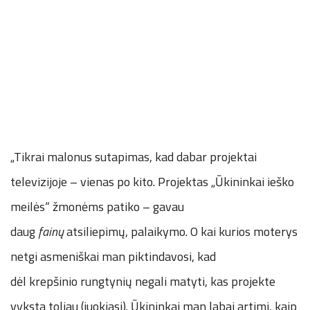
„Tikrai malonus sutapimas, kad dabar projektai
televizijoje – vienas po kito. Projektas „Ūkininkai ieško
meilės“ žmonėms patiko – gavau
daug
fainų
atsiliepimų, palaikymo. O kai kurios moterys
netgi asmeniškai man piktindavosi, kad
dėl krepšinio rungtynių negali matyti, kas projekte
vyksta toliau (juokiasi). Ūkininkai man labai artimi, kaip