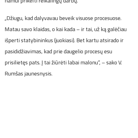
namui prikelti reikalingų darbų.
„Džiugu, kad dalyvavau beveik visuose procesuose.
Matau savo klaidas, o kai kada – ir tai, už ką galėčiau
išperti statybininkus (juokiasi). Bet kartu atsirado ir
pasididžiavimas, kad prie daugelio procesų esu
prisilietęs pats. Į tai žiūrėti labai malonu“, – sako V.
Rumšas jaunesnysis.