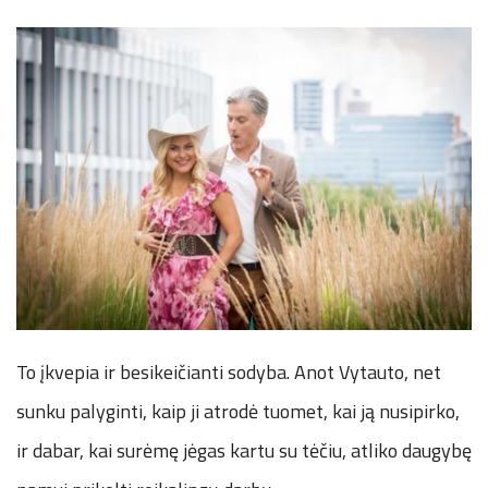
To įkvepia ir besikeičianti sodyba. Anot Vytauto, net
sunku palyginti, kaip ji atrodė tuomet, kai ją nusipirko,
ir dabar, kai surėmę jėgas kartu su tėčiu, atliko daugybę