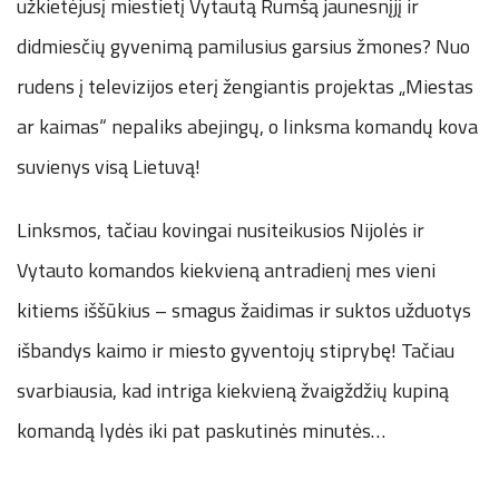
užkietėjusį miestietį Vytautą Rumšą jaunesnįjį ir
didmiesčių gyvenimą pamilusius garsius žmones? Nuo
rudens į televizijos eterį žengiantis projektas „Miestas
ar kaimas“ nepaliks abejingų, o linksma komandų kova
suvienys visą Lietuvą!
Linksmos, tačiau kovingai nusiteikusios Nijolės ir
Vytauto komandos kiekvieną antradienį mes vieni
kitiems iššūkius – smagus žaidimas ir suktos užduotys
išbandys kaimo ir miesto gyventojų stiprybę! Tačiau
svarbiausia, kad intriga kiekvieną žvaigždžių kupiną
komandą lydės iki pat paskutinės minutės…