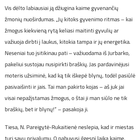
Vis dėlto labiausiai ją džiugina kaime gyvenančių
žmonių nuoširdumas. „Jų kitoks gyvenimo ritmas – kai
žmogus kiekvieną rytą keliasi maitinti gyvulių ar
važiuoja dirbti į laukus, kitokia tampa ir jų energetika.
Neseniai tuo įsitikinau pati – važiuodama iš Jurbarko,
pakeliui sustojau nusipirkti braškių. Jas pardavinėjusi
moteris užsiminė, kad ką tik iškepė blynų, todėl pasiūlė
pasivaišinti ir jais. Tai man pakirto kojas – aš juk jai
visai nepažįstamas žmogus, o štai ji man siūlo ne tik
braškių, bet ir blynų!“ – pasakoja ji.
Tiesa, N. Pareigytė-Rukaitienė neslepia, kad ir miestas
turi savų privalumų. O pabuvusi ilgesnį laiką kaime,