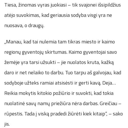
Tiesa, žinomas vyras juokiasi – tik svajonei išsipildžius
atėjo suvokimas, kad geriausia sodyba visgi yra ne
nuosava, o draugų.
„Manau, kad tai nulemia tam tikras miesto ir kaimo
regionų gyventojų skirtumas. Kaimo gyventojai savo
žemėje yra tarsi užsukti – jie nuolatos kruta, kažką
daro ir net nelaiko to darbu. Tuo tarpu aš galvojau, kad
sodyboje užteks ramiai atsisėsti ir gerti kavą. Deja…
Reikia mokytis kitokio požiūrio ir suvokti, kad tokia
nuolatinė savų namų priežiūra nėra darbas. Greičiau –
rūpestis. Tada į viską pradedi žiūrėti kiek kitaip“, – sako
jis.