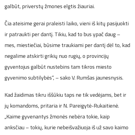
galbūt, priverstų žmones elgtis žiauriai.
Čia ateisime gerai praleisti laiko, vieni iš kitų pasijuokti
ir patraukti per dantį. Tikiu, kad to bus ypač daug –
mes, miestiečiai, būsime traukiami per dantį dėl to, kad
negalime atskirti grikių nuo rugių, o provincijų
gyventojus galbūt nustebins tam tikros miesto
gyvenimo subtilybės“, – sako V. Rumšas jaunesnysis.
Kad žaidimas tikru iššūkiu taps ne tik vedėjams, bet ir
jų komandoms, pritaria ir N. Pareigytė-Rukaitienė.
„Kaime gyvenantys žmonės nebėra tokie, kaip
anksčiau – tokių, kurie nebeišvažiuoja iš už savo kaimo