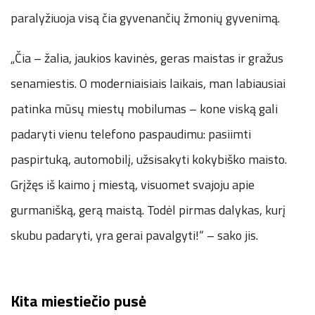
paralyžiuoja visą čia gyvenančių žmonių gyvenimą.
„Čia – žalia, jaukios kavinės, geras maistas ir gražus
senamiestis. O moderniaisiais laikais, man labiausiai
patinka mūsų miestų mobilumas – kone viską gali
padaryti vienu telefono paspaudimu: pasiimti
paspirtuką, automobilį, užsisakyti kokybiško maisto.
Grįžęs iš kaimo į miestą, visuomet svajoju apie
gurmanišką, gerą maistą. Todėl pirmas dalykas, kurį
skubu padaryti, yra gerai pavalgyti!“ – sako jis.
Kita miestiečio pusė