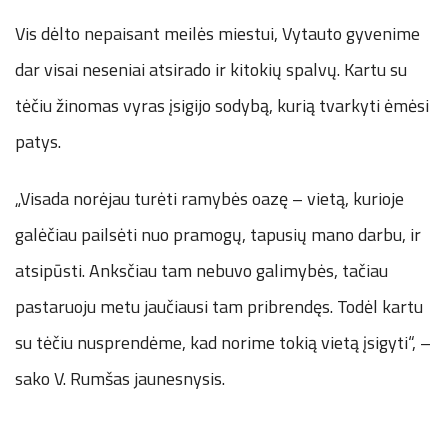
Vis dėlto nepaisant meilės miestui, Vytauto gyvenime
dar visai neseniai atsirado ir kitokių spalvų. Kartu su
tėčiu žinomas vyras įsigijo sodybą, kurią tvarkyti ėmėsi
patys.
„Visada norėjau turėti ramybės oazę – vietą, kurioje
galėčiau pailsėti nuo pramogų, tapusių mano darbu, ir
atsipūsti. Anksčiau tam nebuvo galimybės, tačiau
pastaruoju metu jaučiausi tam pribrendęs. Todėl kartu
su tėčiu nusprendėme, kad norime tokią vietą įsigyti“, –
sako V. Rumšas jaunesnysis.