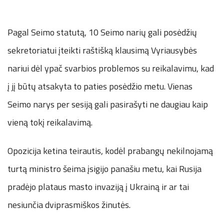
Pagal Seimo statutą, 10 Seimo narių gali posėdžių
sekretoriatui įteikti raštišką klausimą Vyriausybės
nariui dėl ypač svarbios problemos su reikalavimu, kad
į jį būtų atsakyta to paties posėdžio metu. Vienas
Seimo narys per sesiją gali pasirašyti ne daugiau kaip
vieną tokį reikalavimą.
Opozicija ketina teirautis, kodėl prabangų nekilnojamą
turtą ministro šeima įsigijo panašiu metu, kai Rusija
pradėjo plataus masto invaziją į Ukrainą ir ar tai
nesiunčia dviprasmiškos žinutės.