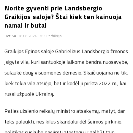
Norite gyventi prie Landsbergio
.
Graikijos saloje? Štai kiek ten kainuoja
c
namai ir butai
Lietuva
18.08.2024
363 Peržiūrėjo
o
Graikijos Eginos saloje Gabrieliaus Landsbergio žmonos
.
įsigyta vila, kuri santuokoje laikoma bendra nuosavybe,
u
sulaukė daug visuomenės dėmesio. Skaičiuojama ne tik,
k
kiek tokia vila atsiėjo, bet ir kodėl ji pirkta 2022 m., kai
rusai užpuolė Ukrainą.
Paties užsienio reikalų ministro atsakymų, matyt, dar
teks palaukti, nes kilus skandalui dėl šeimos pirkinio,
politikas suskubo pasiimti atostogų ir galbūt taip