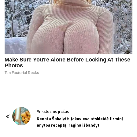
P
Ankstesnis įrašas
o
Renata Šakalytė-Jakovleva atskleidė firminį
anytos receptą: ragina išbandyti
s
t