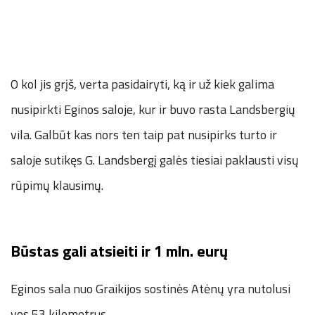
O kol jis grįš, verta pasidairyti, ką ir už kiek galima
nusipirkti Eginos saloje, kur ir buvo rasta Landsbergių
vila. Galbūt kas nors ten taip pat nusipirks turto ir
saloje sutikęs G. Landsbergį galės tiesiai paklausti visų
rūpimų klausimų.
Būstas gali atsieiti ir 1 mln. eurų
Eginos sala nuo Graikijos sostinės Atėnų yra nutolusi
vos 53 kilometrus.