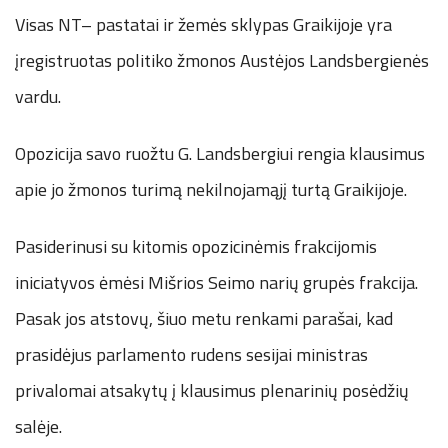
Visas NT– pastatai ir žemės sklypas Graikijoje yra
įregistruotas politiko žmonos Austėjos Landsbergienės
vardu.
Opozicija savo ruožtu G. Landsbergiui rengia klausimus
apie jo žmonos turimą nekilnojamąjį turtą Graikijoje.
Pasiderinusi su kitomis opozicinėmis frakcijomis
iniciatyvos ėmėsi Mišrios Seimo narių grupės frakcija.
Pasak jos atstovų, šiuo metu renkami parašai, kad
prasidėjus parlamento rudens sesijai ministras
privalomai atsakytų į klausimus plenarinių posėdžių
salėje.