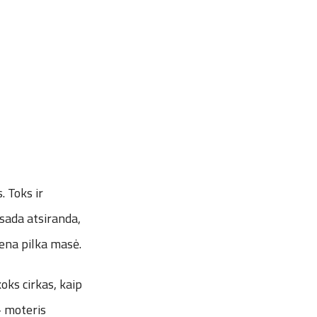
 Toks ir
isada atsiranda,
viena pilka masė.
oks cirkas, kaip
– moteris