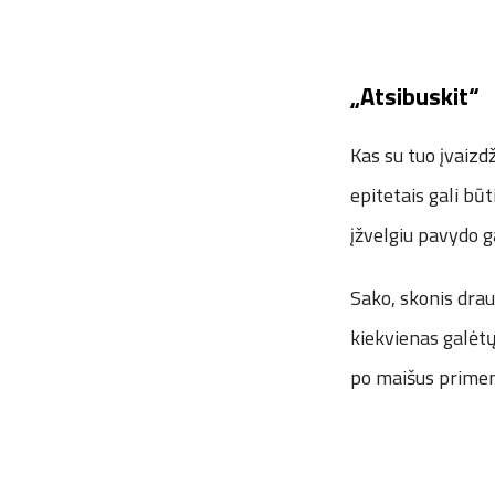
„Atsibuskit“
Kas su tuo įvaizdž
epitetais gali b
įžvelgiu pavydo g
Sako, skonis drau
kiekvienas galėtų 
po maišus primen