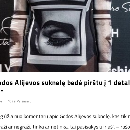
os Alijevos suknelę bedė pirštu į 1 detal
e“
24
1079 Peržiūrėjo
og ūžia nuo komentarų apie Godos Alijevos suknelę, kas tik n
ži ar negraži, tinka ar netinka, tai pasisakysiu ir aš“, – raš