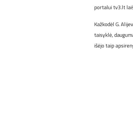
portalui tv3.lt la
Kažkodėl G. Alije
taisyklė, dauguma
išėjo taip apsiren