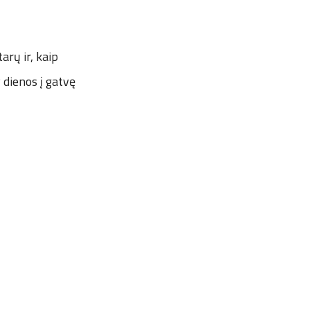
arų ir, kaip
 dienos į gatvę