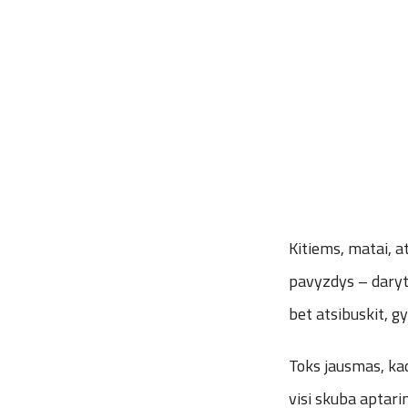
Kitiems, matai, 
pavyzdys – daryti 
bet atsibuskit, g
Toks jausmas, kad
visi skuba aptari