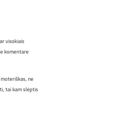
ar visokiais
ame komentare
s moteriškas, ne
ti, tai kam slėptis