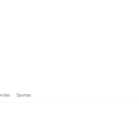
erslas
Sportas