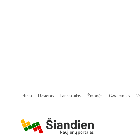
Lietuva
Užsienis
Laisvalaikis
Žmonės
Gyvenimas
V
r