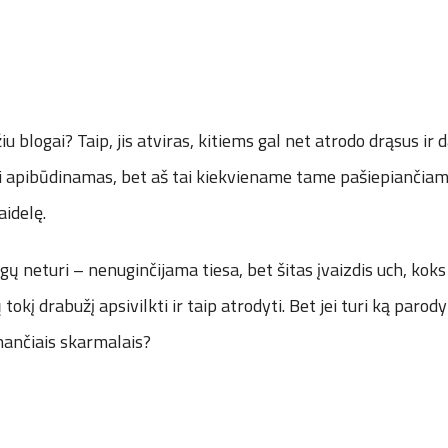
iu blogai? Taip, jis atviras, kitiems gal net atrodo drąsus ir d
ūti apibūdinamas, bet aš tai kiekviename tame pašiepianči
aidelę.
gų neturi – nenuginčijama tiesa, bet šitas įvaizdis uch, kok
tokį drabužį apsivilkti ir taip atrodyti. Bet jei turi ką parody
ančiais skarmalais?