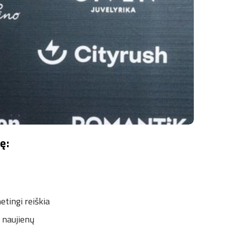
ę:
etingi reiškia
o naujienų