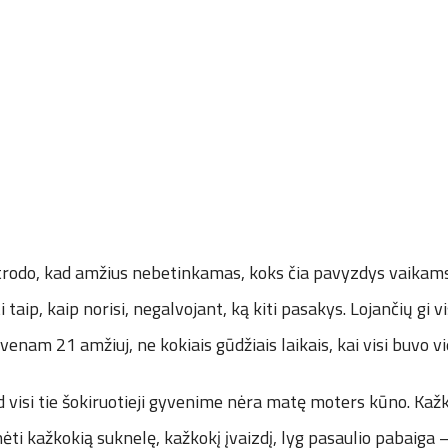
atrodo, kad amžius nebetinkamas, koks čia pavyzdys vaikams.
taip, kaip norisi, negalvojant, ką kiti pasakys. Lojančių gi v
yvenam 21 amžiuj, ne kokiais gūdžiais laikais, kai visi buvo 
 visi tie šokiruotieji gyvenime nėra matę moters kūno. Kažk
nėti kažkokią suknelę, kažkokį įvaizdį, lyg pasaulio pabaiga 