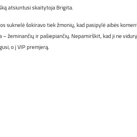
išką atsiuntusi skaitytoja Brigita.
vos suknelė šokiravo tiek žmonių, kad pasipylė aibės koment
 – žeminančių ir pašiepiančių. Nepamirškit, kad ji ne vidury
gusi, o į VIP premjerą.