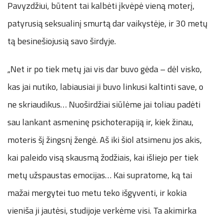
Pavyzdžiui, būtent tai kalbėti įkvėpė vieną moterį,
patyrusią seksualinį smurtą dar vaikystėje, ir 30 metų
tą besinešiojusią savo širdyje.
„Net ir po tiek metų jai vis dar buvo gėda – dėl visko,
kas jai nutiko, labiausiai ji buvo linkusi kaltinti save, o
ne skriaudikus… Nuoširdžiai siūlėme jai toliau padėti
sau lankant asmeninę psichoterapiją ir, kiek žinau,
moteris šį žingsnį žengė. Aš iki šiol atsimenu jos akis,
kai paleido visą skausmą žodžiais, kai išliejo per tiek
metų užspaustas emocijas… Kai supratome, ką tai
mažai mergytei tuo metu teko išgyventi, ir kokia
vieniša ji jautėsi, studijoje verkėme visi. Ta akimirka