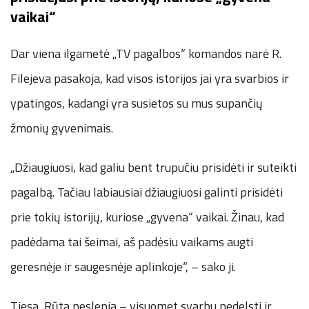
vaikai“
Dar viena ilgametė „TV pagalbos“ komandos narė R.
Filejeva pasakoja, kad visos istorijos jai yra svarbios ir
ypatingos, kadangi yra susietos su mus supančių
žmonių gyvenimais.
„Džiaugiuosi, kad galiu bent trupučiu prisidėti ir suteikti
pagalbą. Tačiau labiausiai džiaugiuosi galinti prisidėti
prie tokių istorijų, kuriose „gyvena“ vaikai. Žinau, kad
padėdama tai šeimai, aš padėsiu vaikams augti
geresnėje ir saugesnėje aplinkoje“, – sako ji.
Tiesa, Rūta neslepia – visuomet svarbu nedelsti ir