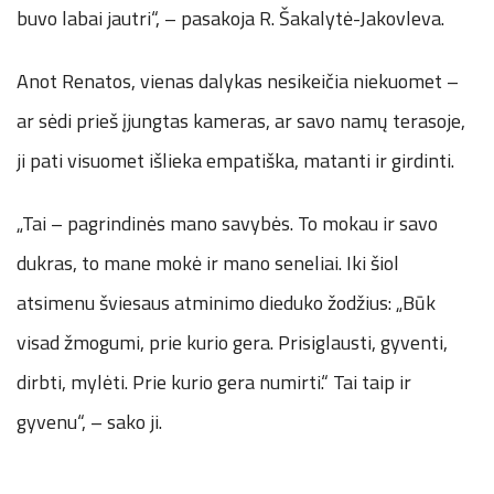
buvo labai jautri“, – pasakoja R. Šakalytė-Jakovleva.
Anot Renatos, vienas dalykas nesikeičia niekuomet –
ar sėdi prieš įjungtas kameras, ar savo namų terasoje,
ji pati visuomet išlieka empatiška, matanti ir girdinti.
„Tai – pagrindinės mano savybės. To mokau ir savo
dukras, to mane mokė ir mano seneliai. Iki šiol
atsimenu šviesaus atminimo dieduko žodžius: „Būk
visad žmogumi, prie kurio gera. Prisiglausti, gyventi,
dirbti, mylėti. Prie kurio gera numirti.“ Tai taip ir
gyvenu“, – sako ji.