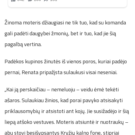
Žinoma moteris džiaugiasi ne tik tuo, kad su komanda
gali padėti daugybei žmonių, bet ir tuo, kad jie šią
pagalbą vertina.
Padėkos kupinos žinutės iš vienos poros, kuriai padėjo
pernai, Renata pripažįsta sulaukusi visai neseniai.
„Kai ją perskaičiau – nemeluoju – veidu ėmė tekėti
ašaros. Sulaukiau žinios, kad porai pavyko atsisakyti
priklausomybių ir atsistoti ant kojų. Jie susižadėjo ir šią
liepą atšoko vestuves. Moteris atsiuntė ir nuotraukų –
abu stovi besišypsantys Kryžių kalno fone, stipriai