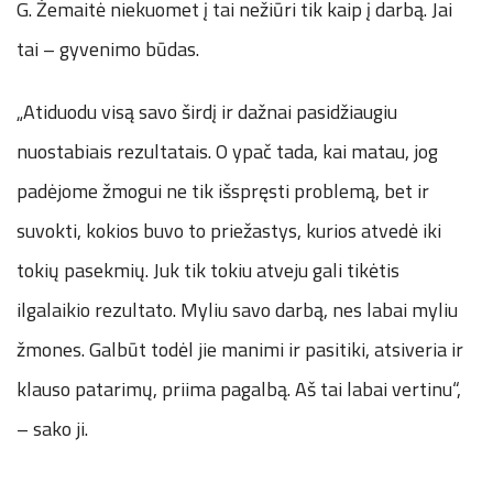
G. Žemaitė niekuomet į tai nežiūri tik kaip į darbą. Jai
tai – gyvenimo būdas.
„Atiduodu visą savo širdį ir dažnai pasidžiaugiu
nuostabiais rezultatais. O ypač tada, kai matau, jog
padėjome žmogui ne tik išspręsti problemą, bet ir
suvokti, kokios buvo to priežastys, kurios atvedė iki
tokių pasekmių. Juk tik tokiu atveju gali tikėtis
ilgalaikio rezultato. Myliu savo darbą, nes labai myliu
žmones. Galbūt todėl jie manimi ir pasitiki, atsiveria ir
klauso patarimų, priima pagalbą. Aš tai labai vertinu“,
– sako ji.