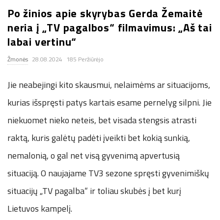
Po žinios apie skyrybas Gerda Žemaitė
.
neria į „TV pagalbos“ filmavimus: „Aš tai
c
labai vertinu“
Žmonės
28.08.2024
185 Peržiūrėjo
o
Jie neabejingi kito skausmui, nelaimėms ar situacijoms,
.
kurias išspręsti patys kartais esame pernelyg silpni. Jie
u
niekuomet nieko neteis, bet visada stengsis atrasti
k
raktą, kuris galėtų padėti įveikti bet kokią sunkią,
nemalonią, o gal net visą gyvenimą apvertusią
situaciją. O naujajame TV3 sezone spręsti gyvenimiškų
situacijų „TV pagalba“ ir toliau skubės į bet kurį
Lietuvos kampelį.