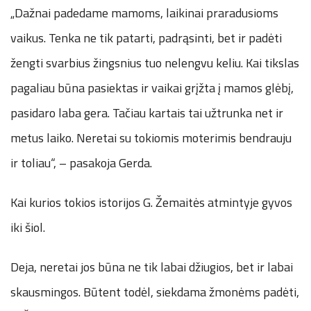
„Dažnai padedame mamoms, laikinai praradusioms
vaikus. Tenka ne tik patarti, padrąsinti, bet ir padėti
žengti svarbius žingsnius tuo nelengvu keliu. Kai tikslas
pagaliau būna pasiektas ir vaikai grįžta į mamos glėbį,
pasidaro laba gera. Tačiau kartais tai užtrunka net ir
metus laiko. Neretai su tokiomis moterimis bendrauju
ir toliau“, – pasakoja Gerda.
Kai kurios tokios istorijos G. Žemaitės atmintyje gyvos
iki šiol.
Deja, neretai jos būna ne tik labai džiugios, bet ir labai
skausmingos. Būtent todėl, siekdama žmonėms padėti,