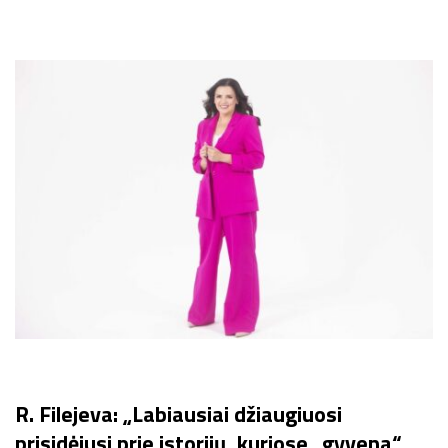
R. Filejeva: „Labiausiai džiaugiuosi
prisidėjusi prie istorijų, kuriose „gyvena“