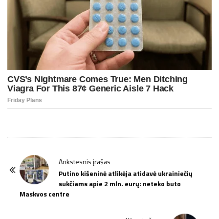
P
Ankstesnis įrašas
o
Putino kišeninė atlikėja atidavė ukrainiečių
sukčiams apie 2 mln. eurų: neteko buto
s
Maskvos centre
t
N