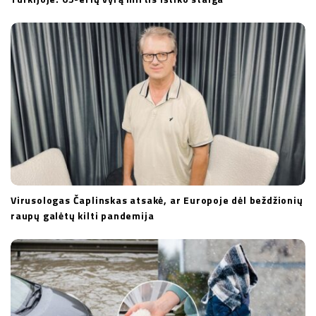
Virusologas Čaplinskas atsakė, ar Europoje dėl beždžionių
raupų galėtų kilti pandemija