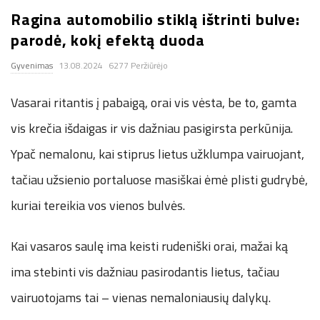
Ragina automobilio stiklą ištrinti bulve:
.
parodė, kokį efektą duoda
c
Gyvenimas
13.08.2024
6277 Peržiūrėjo
o
Vasarai ritantis į pabaigą, orai vis vėsta, be to, gamta
.
vis krečia išdaigas ir vis dažniau pasigirsta perkūnija.
Ypač nemalonu, kai stiprus lietus užklumpa vairuojant,
u
tačiau užsienio portaluose masiškai ėmė plisti gudrybė,
k
kuriai tereikia vos vienos bulvės.
Kai vasaros saulę ima keisti rudeniški orai, mažai ką
ima stebinti vis dažniau pasirodantis lietus, tačiau
vairuotojams tai – vienas nemaloniausių dalykų.