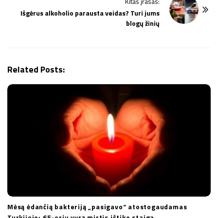
Kitas įrašas:
a
Išgėrus alkoholio parausta veidas? Turi jums
v
blogų žinių
i
g
a
Related Posts:
t
i
o
n
Mėsą ėdančią bakteriją „pasigavo“ atostogaudamas
Turkijoje: 65-erių vyrą mirtis ištiko staiga