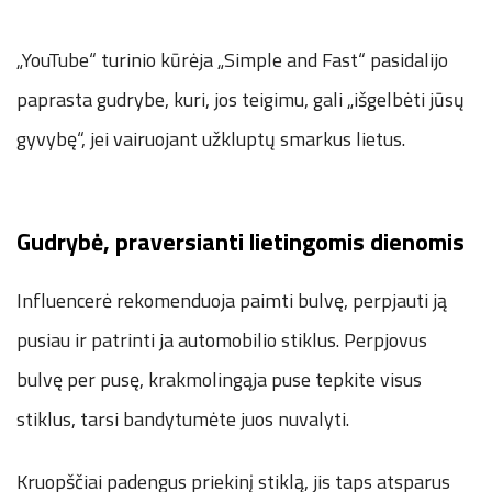
„YouTube“ turinio kūrėja „Simple and Fast“ pasidalijo
paprasta gudrybe, kuri, jos teigimu, gali „išgelbėti jūsų
gyvybę“, jei vairuojant užkluptų smarkus lietus.
Gudrybė, praversianti lietingomis dienomis
Influencerė rekomenduoja paimti bulvę, perpjauti ją
pusiau ir patrinti ja automobilio stiklus. Perpjovus
bulvę per pusę, krakmolingąja puse tepkite visus
stiklus, tarsi bandytumėte juos nuvalyti.
Kruopščiai padengus priekinį stiklą, jis taps atsparus