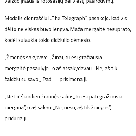
vaizdo įrašus iš fotosesijų bei viešų pasirodymų.
Modelis dienraščiui „The Telegraph“ pasakojo, kad vis
dėlto ne viskas buvo lengva. Maža mergaitė nesuprato,
kodėl sulaukia tokio didžiulio dėmesio.
„Žmonės sakydavo: „Žinai, tu esi gražiausia
mergaitė pasaulyje“, o aš atsakydavau: „Ne, aš tik
žaidžiu su savo „iPad“, – prisimena ji.
„Net ir šiandien žmonės sako: „Tu esi pati gražiausia
mergina“, o aš sakau: „Ne, nesu, aš tik žmogus“, –
priduria ji.