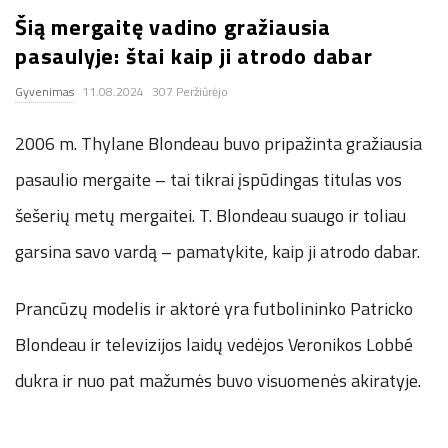
Šią mergaitę vadino gražiausia
.
pasaulyje: štai kaip ji atrodo dabar
c
Gyvenimas
11.08.2024
307 Peržiūrėjo
o
2006 m. Thylane Blondeau buvo pripažinta gražiausia
.
pasaulio mergaite – tai tikrai įspūdingas titulas vos
šešerių metų mergaitei. T. Blondeau suaugo ir toliau
u
garsina savo vardą – pamatykite, kaip ji atrodo dabar.
k
Prancūzų modelis ir aktorė yra futbolininko Patricko
Blondeau ir televizijos laidų vedėjos Veronikos Lobbé
dukra ir nuo pat mažumės buvo visuomenės akiratyje.