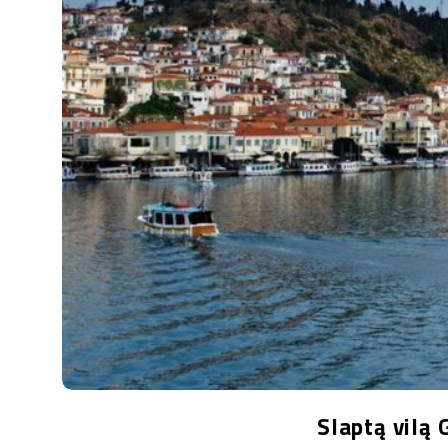
.
u
k
Slaptą vilą 