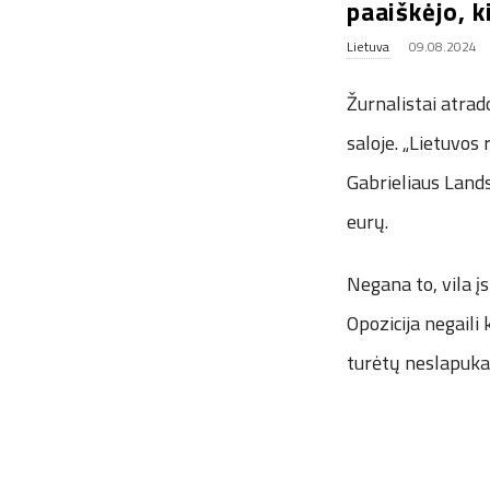
paaiškėjo, k
Lietuva
09.08.2024
Žurnalistai atrad
saloje. „Lietuvos 
Gabrieliaus Lands
eurų.
Negana to, vila įs
Opozicija negaili
turėtų neslapukaut