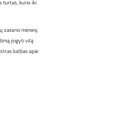
turtas, kurio iki
ų vasario mėnesį.
imą įsigyti vilą
istras kalbas apie