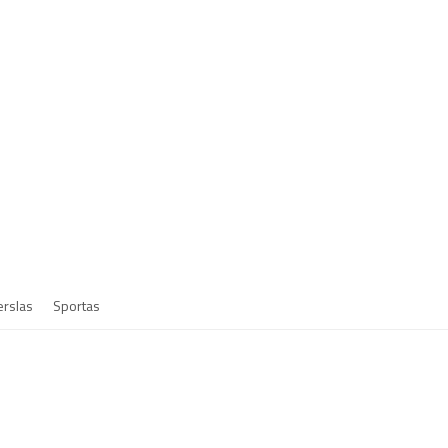
erslas
Sportas