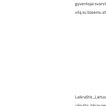
gyventojai svarstė
vilą su baseinu at
Laikraštis „Lietu
užpulta, tikrai ne