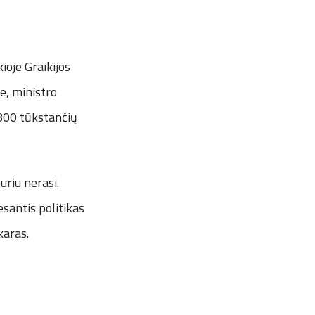
ioje Graikijos
je, ministro
 800 tūkstančių
uriu nerasi.
esantis politikas
karas.