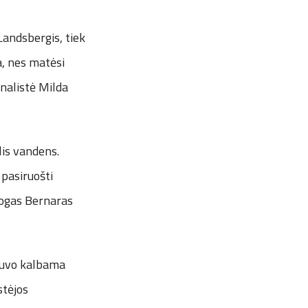
 Landsbergis, tiek
a, nes matėsi
rnalistė Milda
is vandens.
 pasiruošti
ologas Bernaras
 buvo kalbama
stėjos