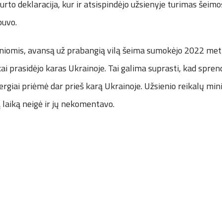
rto deklaracija, kur ir atsispindėjo užsienyje turimas šeimos 
buvo.
žiniomis, avansą už prabangią vilą šeima sumokėjo 2022 met
kai prasidėjo karas Ukrainoje. Tai galima suprasti, kad sprend
ergiai priėmė dar prieš karą Ukrainoje. Užsienio reikalų min
ą laiką neigė ir jų nekomentavo.