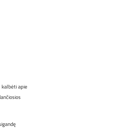
 kalbėti apie
dančiosios
šsigandę