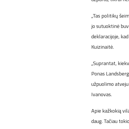
„Tas politikų šeim
jo sutuoktinė buv
deklaracijoje, ka
Kuizinaitė.
„Suprantat, kiek
Ponas Landsbergis
užpuolimo atvejui
Ivanovas.
Apie kažkokią vi
daug. Tačiau toki