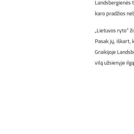
Landsbergienės tu
karo pradžios ne
„Lietuvos ryto“ 
Pasak jų, iškart, 
Graikijoje Landsb
vilą užsienyje ilg