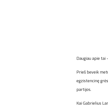
Daugiau apie tai 
Prieš beveik metu
egzistencinę grės
partijos.
Kai Gabrielius Lan