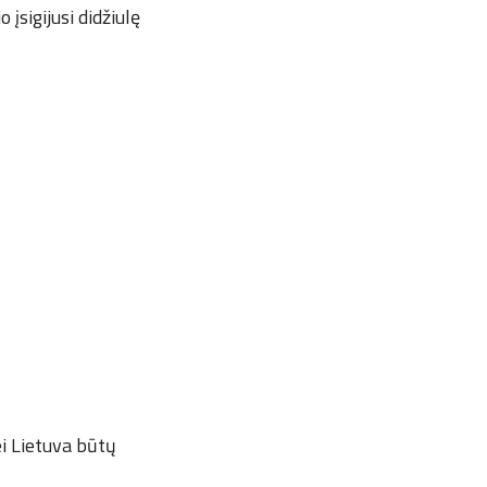
įsigijusi didžiulę
ei Lietuva būtų