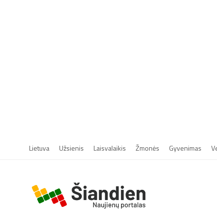
Lietuva
Užsienis
Laisvalaikis
Žmonės
Gyvenimas
V
r