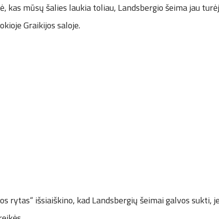
, kas mūsų šalies laukia toliau, Landsbergio šeima jau turėjo 
okioje Graikijos saloje.
vos rytas“ išsiaiškino, kad Landsbergių šeimai galvos sukti, j
reikės.