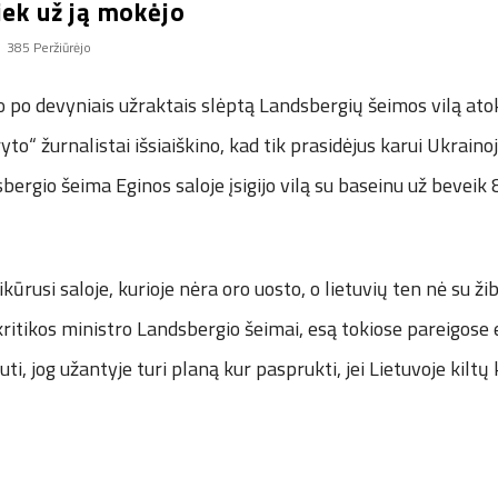
iek už ją mokėjo
385 Peržiūrėjo
o po devyniais užraktais slėptą Landsbergių šeimos vilą atok
ryto“ žurnalistai išsiaiškino, kad tik prasidėjus karui Ukraino
bergio šeima Eginos saloje įsigijo vilą su baseinu už beveik
ikūrusi saloje, kurioje nėra oro uosto, o lietuvių ten nė su žib
 kritikos ministro Landsbergio šeimai, esą tokiose pareigose 
i, jog užantyje turi planą kur pasprukti, jei Lietuvoje kiltų 