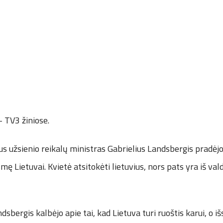
– TV3 žiniose.
s užsienio reikalų ministras Gabrielius Landsbergis pradėjo
mę Lietuvai. Kvietė atsitokėti lietuvius, nors pats yra iš val
dsbergis kalbėjo apie tai, kad Lietuva turi ruoštis karui, o i