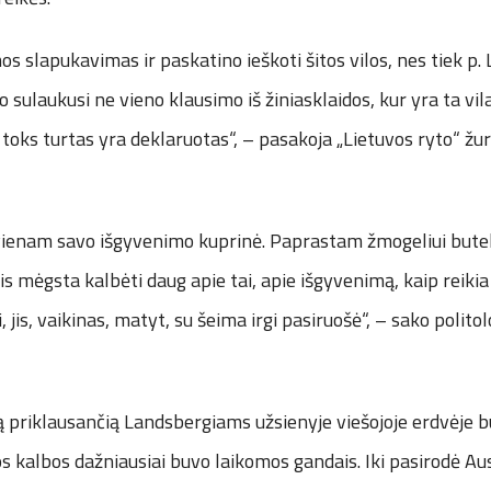
os slapukavimas ir paskatino ieškoti šitos vilos, nes tiek p.
o sulaukusi ne vieno klausimo iš žiniasklaidos, kur yra ta vil
d toks turtas yra deklaruotas“, – pasakoja „Lietuvos ryto“ žu
vienam savo išgyvenimo kuprinė. Paprastam žmogeliui butel
 mėgsta kalbėti daug apie tai, apie išgyvenimą, kaip reikia
, jis, vaikinas, matyt, su šeima irgi pasiruošė“, – sako polit
lą priklausančią Landsbergiams užsienyje viešojoje erdvėje
os kalbos dažniausiai buvo laikomos gandais. Iki pasirodė Au