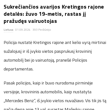
Sukrečiančios avarijos Kretingos rajone
.
detalės: žuvo 19-metis, rastas jį
c
pražudęs vairuotojas
Lietuva
01.09.2024
393 Peržiūrėjo
o
Policija nustatė Kretingos rajone ant kelio vyrą mirtinai
.
sužalojusį ir iš įvykio vietos pasprukusį krovininį
u
automobilį bei jo vairuotoją, pranešė Policijos
k
departamentas.
Pasak policijos, kaip ir buvo nurodoma pirminėje
versijoje, krovininis automobilis, kaip nustatyta
„Mercedes Benz“, iš įvykio vietos nuvažiavo. Vis tik jis tą
pačią dieną apie 13 val. surastas Mažeikių rajone,