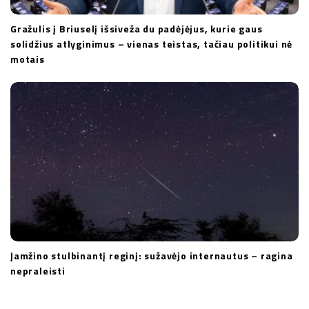
Gražulis į Briuselį išsiveža du padėjėjus, kurie gaus
solidžius atlyginimus – vienas teistas, tačiau politikui nė
motais
Įamžino stulbinantį reginį: sužavėjo internautus – ragina
nepraleisti