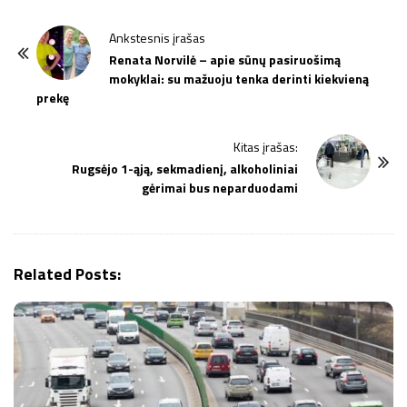
P
Ankstesnis įrašas
o
Renata Norvilė – apie sūnų pasiruošimą
mokyklai: su mažuoju tenka derinti kiekvieną
s
prekę
t
N
Kitas įrašas:
a
Rugsėjo 1-ąją, sekmadienį, alkoholiniai
v
gėrimai bus neparduodami
i
g
a
Related Posts:
t
i
o
n