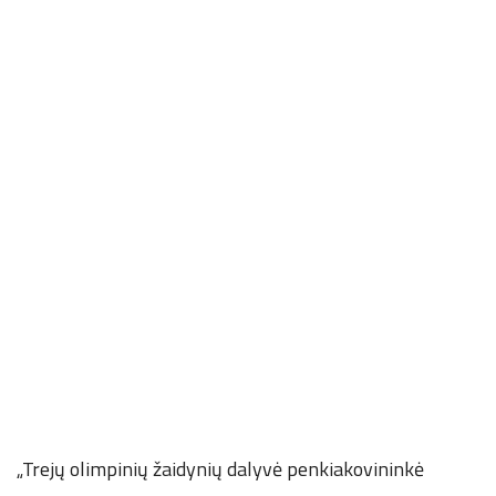
„Trejų olimpinių žaidynių dalyvė penkiakovininkė