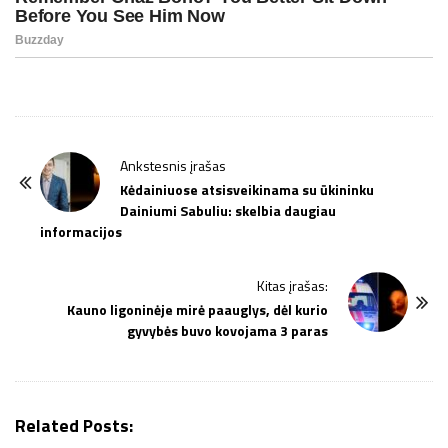
P
Ankstesnis įrašas
o
Kėdainiuose atsisveikinama su ūkininku
Dainiumi Sabuliu: skelbia daugiau
s
informacijos
t
N
Kitas įrašas:
a
Kauno ligoninėje mirė paauglys, dėl kurio
v
gyvybės buvo kovojama 3 paras
i
g
a
Related Posts:
t