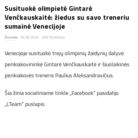
Susituokė olimpietė Gintarė
.
Venčkauskaitė: žiedus su savo treneriu
c
sumainė Venecijoje
Žmonės
29.08.2024
209 Peržiūrėjo
o
Venecijoje susituokė trejų olimpinių žaidynių dalyvė
.
penkiakovininkė Gintarė Venčkauskaitė ir šiuolaikinės
u
penkiakovės treneris Paulius Aleksandravičius.
k
Šia žinia socialiniame tinkle „Facebook“ pasidalijo
„LTeam“ puslapis.