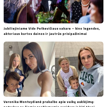
Jubiliejiniame Vido Petkevičiaus vakare – kino legendos,
aktoriaus kurtos dainos ir jautrūs prisipažinimai
Veronika Montvydienė prakalbo apie vaikų auklėjimą:
netrukus su šiomis problemomis susidurs ir kiti tėvai