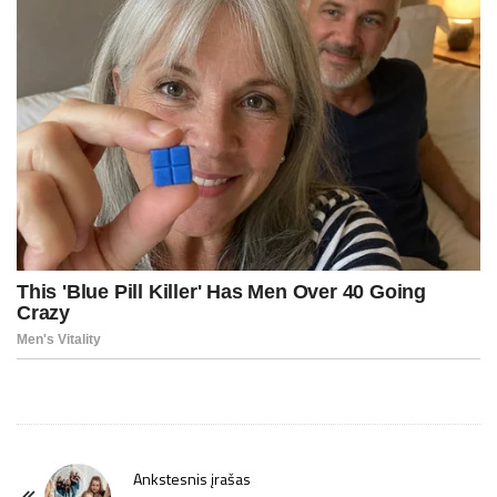
P
Ankstesnis įrašas