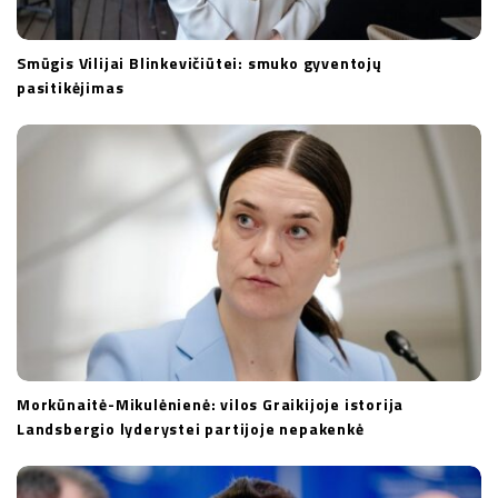
Smūgis Vilijai Blinkevičiūtei: smuko gyventojų
pasitikėjimas
Morkūnaitė-Mikulėnienė: vilos Graikijoje istorija
Landsbergio lyderystei partijoje nepakenkė