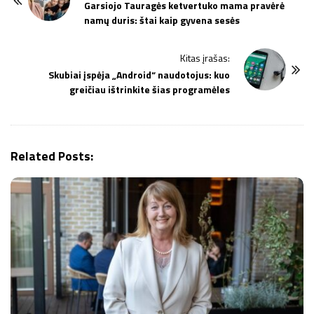
o
Garsiojo Tauragės ketvertuko mama pravėrė
namų duris: štai kaip gyvena sesės
s
t
Kitas įrašas:
N
Skubiai įspėja „Android“ naudotojus: kuo
a
greičiau ištrinkite šias programėles
v
i
g
Related Posts:
a
t
i
o
n