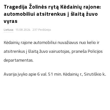
Tragedija Žolinės rytą Kėdainių rajone:
.
automobiliui atsitrenkus į šlaitą žuvo
c
vyras
Lietuva
15.08.2024
237 Peržiūrėjo
o
Kėdainių rajone automobiliui nuvažiavus nuo kelio ir
.
atsitrenkus į šlaitą žuvo vairuotojas, praneša Policijos
u
departamentas.
k
Avarija įvyko apie 6 val. 51 min. Kėdainių r., Sirutiškio k..