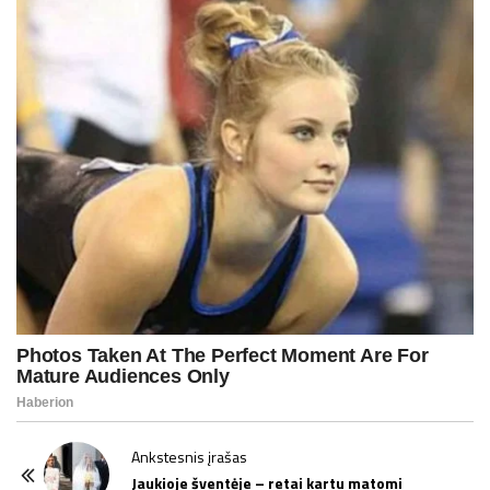
P
Ankstesnis įrašas
o
Jaukioje šventėje – retai kartu matomi