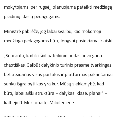
mokytojams, per rugsėjį planuojama pateikti medžiagą
pradinių klasių pedagogams.
Ministrė pabrėžė, jog labai svarbu, kad mokomoji
medžiaga pedagogams būtų lengvai pasiekiama ir aiški.
„Suprantu, kad iki šiol pateikimo būdas buvo gana
chaotiškas. Galbūt dalykinio turinio prasme tvarkingas,
bet atsidarius visus portalus ir platformas pakankamai
sunku išgraibyti kas yra kur. Mūsų siekiamybė, kad
būtų labai aiški struktūra – dalykas, klasė, planai“, –
kalbėjo R. Morkūnaitė-Mikulėnienė