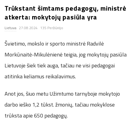
Trūkstant šimtams pedagogų, ministrė
.
atkerta: mokytojų pasiūla yra
c
Lietuva
27.08.2024
135 Peržiūrėjo
o
Švietimo, mokslo ir sporto ministrė Radvilė
.
Morkūnaitė-Mikulėnienė teigia, jog mokytojų pasiūla
Lietuvoje šiek tiek auga, tačiau ne visi pedagogai
u
atitinka keliamus reikalavimus.
k
Anot jos, šiuo metu Užimtumo tarnyboje mokytojo
darbo ieško 1,2 tūkst. žmonių, tačiau mokyklose
trūksta apie 650 pedagogų.