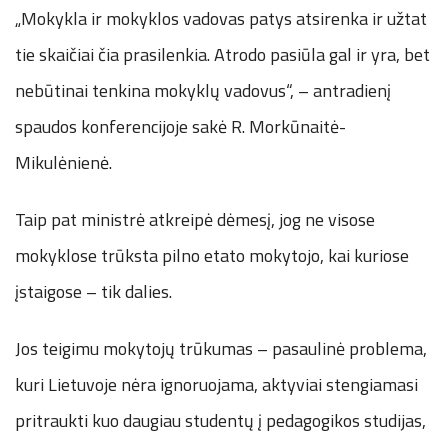
„Mokykla ir mokyklos vadovas patys atsirenka ir užtat
tie skaičiai čia prasilenkia. Atrodo pasiūla gal ir yra, bet
nebūtinai tenkina mokyklų vadovus“, – antradienį
spaudos konferencijoje sakė R. Morkūnaitė-
Mikulėnienė.
Taip pat ministrė atkreipė dėmesį, jog ne visose
mokyklose trūksta pilno etato mokytojo, kai kuriose
įstaigose – tik dalies.
Jos teigimu mokytojų trūkumas – pasaulinė problema,
kuri Lietuvoje nėra ignoruojama, aktyviai stengiamasi
pritraukti kuo daugiau studentų į pedagogikos studijas,