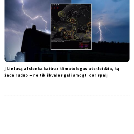
Į Lietuvą atslenka kaitra: klimatologas atskleidžia, ką
žada ruduo – ne tik škvalas gali smogti dar spalį
S