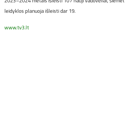
2023–2024 metais išleisti 107 nauji vadovėliai, šiemet
leidyklos planuoja išleisti dar 19.
www.tv3.lt