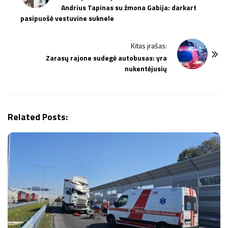
Andrius Tapinas su žmona Gabija: darkart
s
pasipuošė vestuvine suknele
t
N
Kitas įrašas:
a
Zarasų rajone sudegė autobusas: yra
v
nukentėjusių
i
g
a
Related Posts:
t
i
o
n