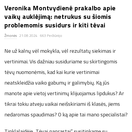
Veronika Montvydienė prakalbo apie
.
vaikų auklėjimą: netrukus su šiomis
c
problemomis susidurs ir kiti tėvai
Žmonės
21.08.2024
663 Peržiūrėjo
o
Ne už kalnų vėl mokykla, vėl rezultatų siekimas ir
.
vertinimai. Vis dažniau susiduriame su skirtingomis
u
tėvų nuomonėmis, kad kai kurie vertinimai
k
neatskleidžia vaiko gabumų ir galimybių. Ką jūs
manote apie vietoj vertinimų klijuojamus lipdukus? Ar
tikrai tokiu atveju vaikai neišskiriami iš klasės, jiems
nedaromas spaudimas? O ką apie tai mano specialistai?
Tinklalaidėje „Tėvai paprastai“ susitinkame su