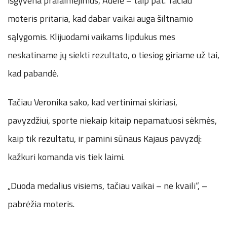
išgyvena pralaimėjimus, Adelė – taip pat. Tačiau
moteris pritaria, kad dabar vaikai auga šiltnamio
sąlygomis. Klijuodami vaikams lipdukus mes
neskatiname jų siekti rezultato, o tiesiog giriame už tai,
kad pabandė.
Tačiau Veronika sako, kad vertinimai skiriasi,
pavyzdžiui, sporte niekaip kitaip nepamatuosi sėkmės,
kaip tik rezultatu, ir pamini sūnaus Kajaus pavyzdį:
kažkuri komanda vis tiek laimi.
„Duoda medalius visiems, tačiau vaikai – ne kvaili“, –
pabrėžia moteris.