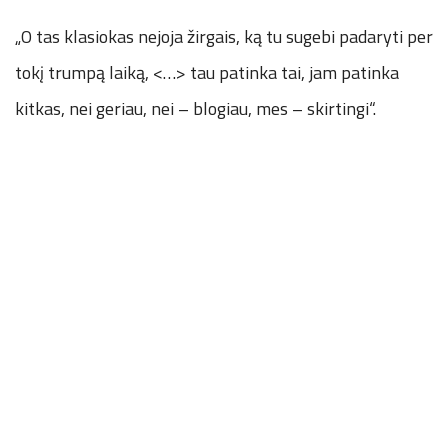
„O tas klasiokas nejoja žirgais, ką tu sugebi padaryti per
tokį trumpą laiką, <…> tau patinka tai, jam patinka
kitkas, nei geriau, nei – blogiau, mes – skirtingi“.