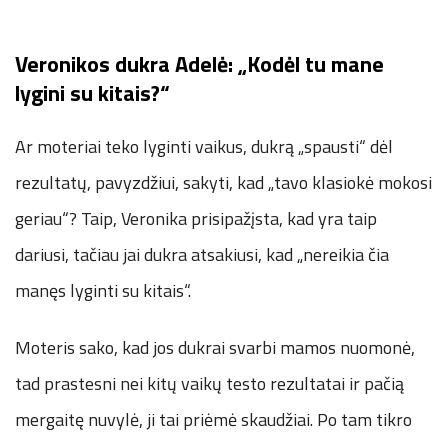
Veronikos dukra Adelė: „Kodėl tu mane
lygini su kitais?“
Ar moteriai teko lyginti vaikus, dukrą „spausti“ dėl
rezultatų, pavyzdžiui, sakyti, kad „tavo klasiokė mokosi
geriau“? Taip, Veronika prisipažįsta, kad yra taip
dariusi, tačiau jai dukra atsakiusi, kad „nereikia čia
manęs lyginti su kitais“.
Moteris sako, kad jos dukrai svarbi mamos nuomonė,
tad prastesni nei kitų vaikų testo rezultatai ir pačią
mergaitę nuvylė, ji tai priėmė skaudžiai. Po tam tikro