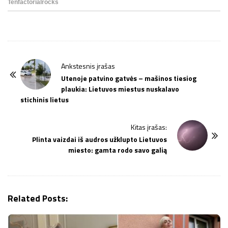
P
Ankstesnis įrašas
o
Utenoje patvino gatvės – mašinos tiesiog
plaukia: Lietuvos miestus nuskalavo
s
stichinis lietus
t
N
Kitas įrašas:
a
Plinta vaizdai iš audros užklupto Lietuvos
v
miesto: gamta rodo savo galią
i
g
a
Related Posts:
t
i