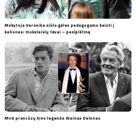
Mokytoja Veronika siūlo gėles pedagogams keisti į
keliones: moksleivių tėvai – pasipiktinę
Mirė prancūzų kino legenda Alainas Delonas