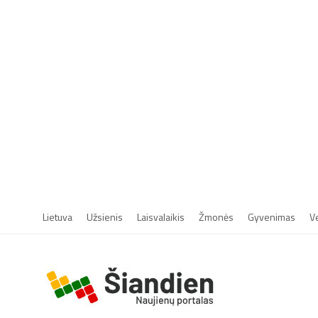
Lietuva
Užsienis
Laisvalaikis
Žmonės
Gyvenimas
V
r