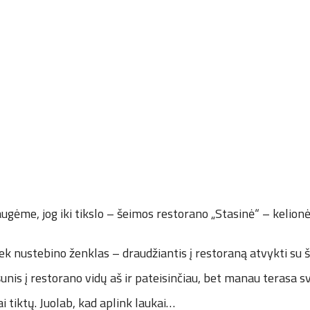
augėme, jog iki tikslo – šeimos restorano „Stasinė“ – kelionė
iek nustebino ženklas – draudžiantis į restoraną atvykti su 
unis į restorano vidų aš ir pateisinčiau, bet manau terasa 
ai tiktų. Juolab, kad aplink laukai…