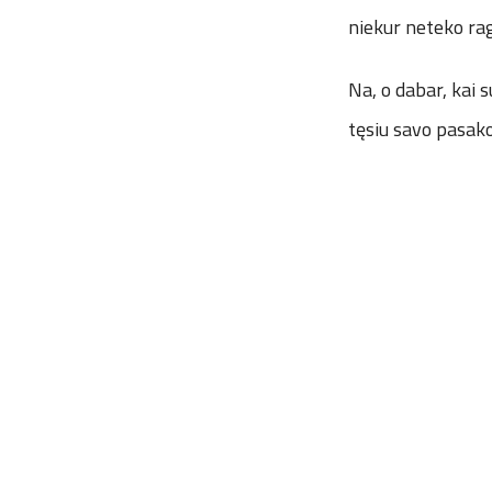
niekur neteko rag
Na, o dabar, kai s
tęsiu savo pasako