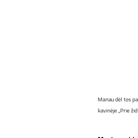
Manau dėl tos pač
kavinėje „Prie židi