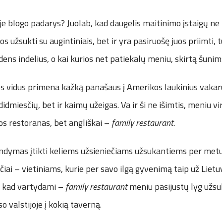
je blogo padarys? Juolab, kad daugelis maitinimo įstaigų ne 
s užsukti su augintiniais, bet ir yra pasiruošę juos priimti, tu
dens indelius, o kai kurios net patiekalų meniu, skirtą šunim
os vidus primena kažką panašaus į Amerikos laukinius vakar
didmiesčių, bet ir kaimų užeigas. Va ir ši ne išimtis, meniu v
os restoranas, bet angliškai –
family restaurant.
andymas įtikti keliems užsieniečiams užsukantiems per metu
ščiai – vietiniams, kurie per savo ilgą gyvenimą taip už Liet
o, kad vartydami –
family restaurant
meniu pasijustų lyg užsu
 valstijoje į kokią taverną.