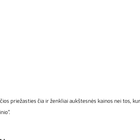
ios priežasties čia ir ženkliai aukštesnės kainos nei tos, 
nio“.