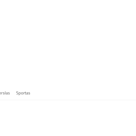
erslas
Sportas