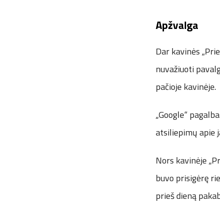
Apžvalga
Dar kavinės „Prie
nuvažiuoti pavalg
pačioje kavinėje.
„Google“ pagalba 
atsiliepimų apie 
Nors kavinėje „Pr
buvo prisigėrę ri
prieš dieną pakab