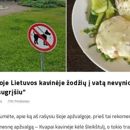
oje Lietuvos kavinėje žodžių į vatą nevyni
sugrįšiu“
24
750 Peržiūrėjo
mėte, apie ką aš rašysiu šioje apžvalgoje, prieš tai rekom
enesnę apžvalgą – Kvapai kavinėje kėlė šleikštulį, o tokio tr