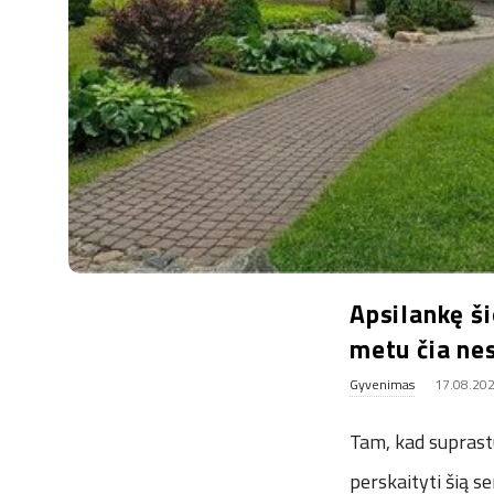
.
u
k
Apsilankę ši
metu čia ne
Gyvenimas
17.08.20
Tam, kad suprastu
perskaityti šią s