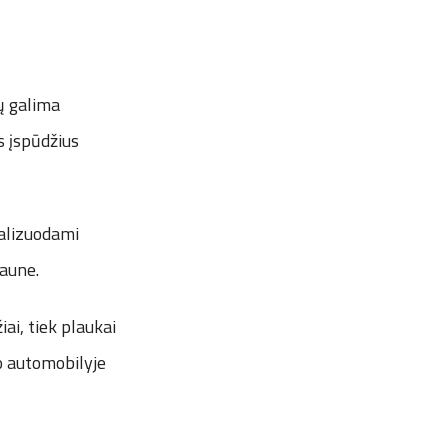
ų galima
s įspūdžius
nalizuodami
Kaune.
ai, tiek plaukai
no automobilyje