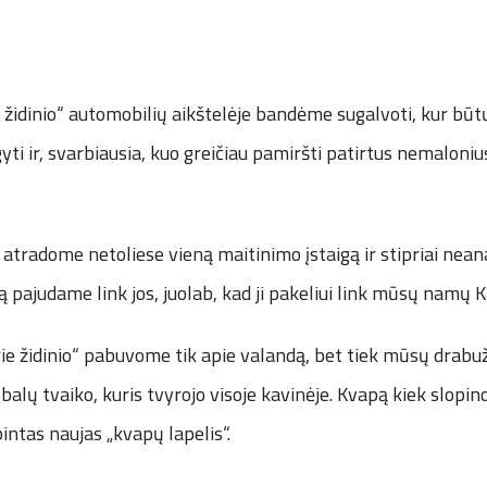
 židinio“ automobilių aikštelėje bandėme sugalvoti, kur būt
yti ir, svarbiausia, kuo greičiau pamiršti patirtus nemaloniu
atradome netoliese vieną maitinimo įstaigą ir stipriai nea
ją pajudame link jos, juolab, kad ji pakeliui link mūsų namų 
ie židinio“ pabuvome tik apie valandą, bet tiek mūsų drabuži
ebalų tvaiko, kuris tvyrojo visoje kavinėje. Kvapą kiek slopi
intas naujas „kvapų lapelis“.