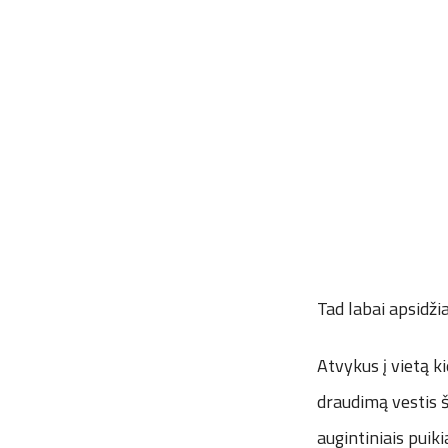
Tad labai apsidži
Atvykus į vietą k
draudimą vestis š
augintiniais puiki