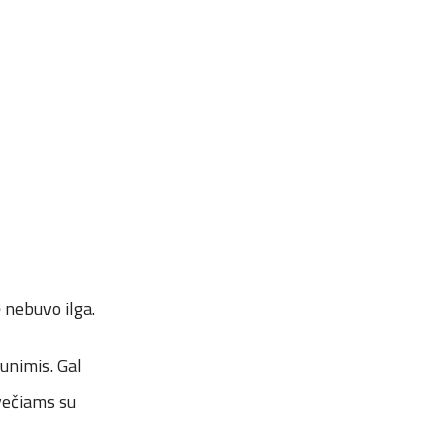
 nebuvo ilga.
šunimis. Gal
svečiams su