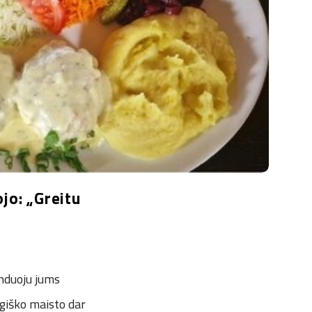
ojo: „Greitu
enduoju jums
agiško maisto dar