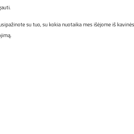
auti.
usipažinote su tuo, su kokia nuotaika mes išėjome iš kavinės „
jimą.