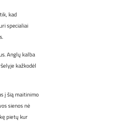
tik, kad
ri specialiai
s.
us. Anglų kalba
iršelyje kažkodėl
s į šią maitinimo
uvos sienos nė
kę pietų kur