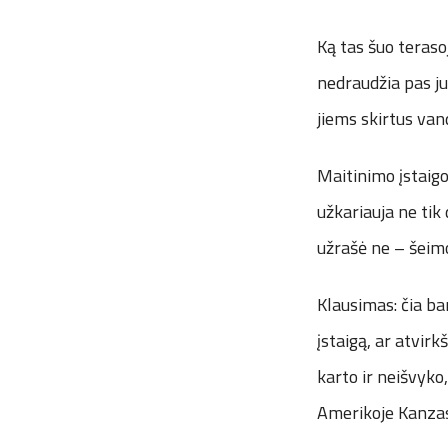
Ką tas šuo teraso
nedraudžia pas juo
jiems skirtus van
Maitinimo įstaig
užkariauja ne tik 
užrašė ne – šeim
Klausimas: čia b
įstaigą, ar atvirk
karto ir neišvyk
Amerikoje Kanzaso