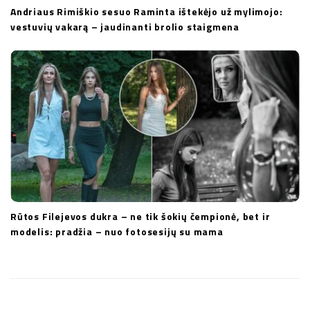
Andriaus Rimiškio sesuo Raminta ištekėjo už mylimojo:
vestuvių vakarą – jaudinanti brolio staigmena
Rūtos Filejevos dukra – ne tik šokių čempionė, bet ir
modelis: pradžia – nuo fotosesijų su mama