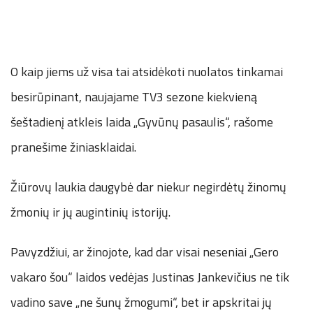
O kaip jiems už visa tai atsidėkoti nuolatos tinkamai
besirūpinant, naujajame TV3 sezone kiekvieną
šeštadienį atkleis laida „Gyvūnų pasaulis“, rašome
pranešime žiniasklaidai.
Žiūrovų laukia daugybė dar niekur negirdėtų žinomų
žmonių ir jų augintinių istorijų.
Pavyzdžiui, ar žinojote, kad dar visai neseniai „Gero
vakaro šou“ laidos vedėjas Justinas Jankevičius ne tik
vadino save „ne šunų žmogumi“, bet ir apskritai jų