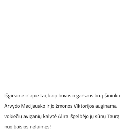
Išgirsime ir apie tai, kaip buvusio garsaus krepšininko
Arvydo Macijausko ir jo žmonos Viktorijos auginama
vokiečių aviganių kalytė Alira išgelbėjo jų sūnų Taurą
nuo baisios nelaimės!