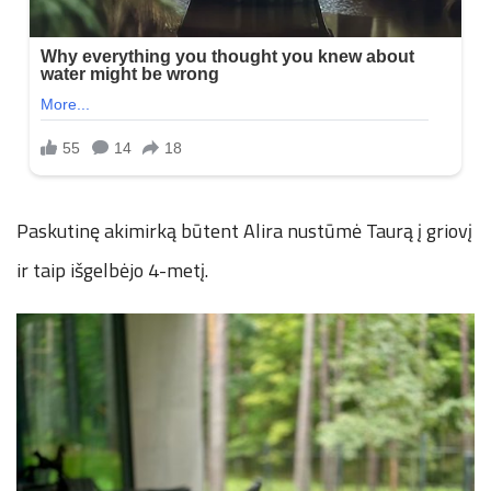
Paskutinę akimirką būtent Alira nustūmė Taurą į griovį
ir taip išgelbėjo 4-metį.