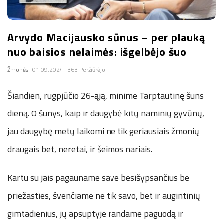
.
Arvydo Macijausko sūnus – per plauką
c
nuo baisios nelaimės: išgelbėjo šuo
o
Žmonės
01.09.2024
363 Peržiūrėjo
.
Šiandien, rugpjūčio 26-ąją, minime Tarptautinę šuns
u
dieną. O šunys, kaip ir daugybė kitų naminių gyvūnų,
jau daugybę metų laikomi ne tik geriausiais žmonių
k
draugais bet, neretai, ir šeimos nariais.
Kartu su jais pagauname save besišypsančius be
priežasties, švenčiame ne tik savo, bet ir augintinių
gimtadienius, jų apsuptyje randame paguodą ir