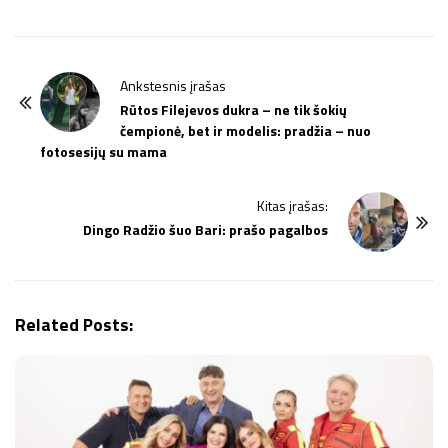
P
Ankstesnis įrašas
o
Rūtos Filejevos dukra – ne tik šokių
čempionė, bet ir modelis: pradžia – nuo
s
fotosesijų su mama
t
N
Kitas įrašas:
a
Dingo Radžio šuo Bari: prašo pagalbos
v
i
g
Related Posts:
a
t
i
o
n