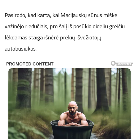
Pasirodo, kad kartą, kai Macijauskų sūnus miške
važinėjo riedučiais, pro šalį iš posūkio dideliu greičiu
lėkdamas staiga išnėrė prekių išvežiotojų
autobusiukas.