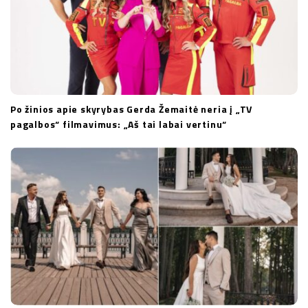
Po žinios apie skyrybas Gerda Žemaitė neria į „TV
pagalbos“ filmavimus: „Aš tai labai vertinu“