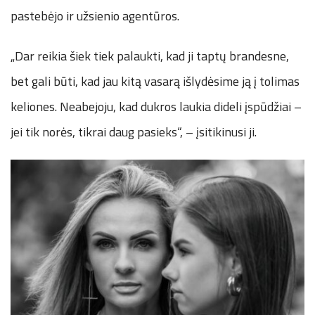
pastebėjo ir užsienio agentūros.
„Dar reikia šiek tiek palaukti, kad ji taptų brandesne,
bet gali būti, kad jau kitą vasarą išlydėsime ją į tolimas
keliones. Neabejoju, kad dukros laukia dideli įspūdžiai –
jei tik norės, tikrai daug pasieks“, – įsitikinusi ji.