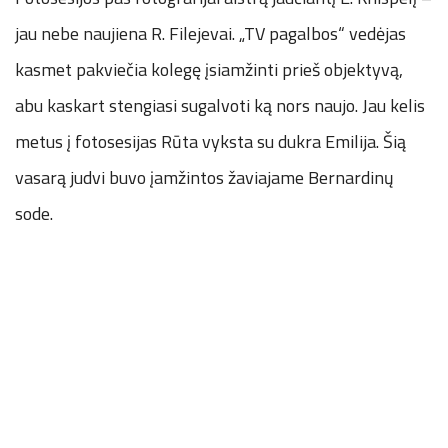
jau nebe naujiena R. Filejevai. „TV pagalbos“ vedėjas
kasmet pakviečia kolegę įsiamžinti prieš objektyvą,
abu kaskart stengiasi sugalvoti ką nors naujo. Jau kelis
metus į fotosesijas Rūta vyksta su dukra Emilija. Šią
vasarą judvi buvo įamžintos žaviajame Bernardinų
sode.