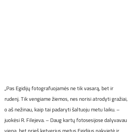
„Pas Egidijų fotografuojamės ne tik vasarą, bet ir
rudenį. Tik vengiame žiemos, nes norisi atrodyti gražiai,
o aš nežinau, kaip tai padaryti šaltuoju metu laiku. –
juokėsi R. Filejeva. – Daug kartų fotosesijose dalyvavau
viena, bet prieš ketverius metus Egidijus pakvietė ir