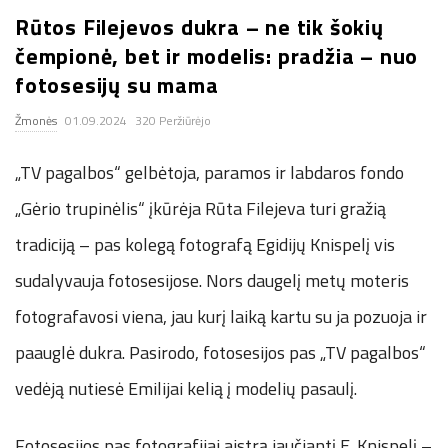
Rūtos Filejevos dukra – ne tik šokių
.
čempionė, bet ir modelis: pradžia – nuo
c
fotosesijų su mama
Žmonės
01.09.2024
320 Peržiūrėjo
o
„TV pagalbos“ gelbėtoja, paramos ir labdaros fondo
.
„Gėrio trupinėlis“ įkūrėja Rūta Filejeva turi gražią
u
tradiciją – pas kolegą fotografą Egidijų Knispelį vis
k
sudalyvauja fotosesijose. Nors daugelį metų moteris
fotografavosi viena, jau kurį laiką kartu su ja pozuoja ir
paauglė dukra. Pasirodo, fotosesijos pas „TV pagalbos“
vedėją nutiesė Emilijai kelią į modelių pasaulį.
Fotosesijos pas fotografijai aistrą jaučiantį E. Knispelį –