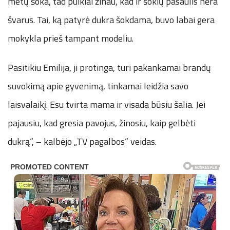
metų šoka, tad puikiai žinau, kad ir šokių pasaulis nėra
švarus. Tai, ką patyrė dukra šokdama, buvo labai gera
mokykla prieš tampant modeliu.
Pasitikiu Emilija, ji protinga, turi pakankamai brandų
suvokimą apie gyvenimą, tinkamai leidžia savo
laisvalaikį. Esu tvirta mama ir visada būsiu šalia. Jei
pajausiu, kad gresia pavojus, žinosiu, kaip gelbėti
dukrą“, – kalbėjo „TV pagalbos“ veidas.