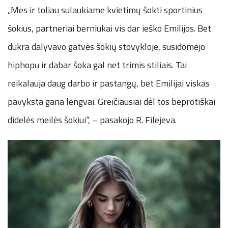
„Mes ir toliau sulaukiame kvietimų šokti sportinius
šokius, partneriai berniukai vis dar ieško Emilijos. Bet
dukra dalyvavo gatvės šokių stovykloje, susidomėjo
hiphopu ir dabar šoka gal net trimis stiliais. Tai
reikalauja daug darbo ir pastangų, bet Emilijai viskas
pavyksta gana lengvai. Greičiausiai dėl tos beprotiškai
didelės meilės šokiui“, – pasakojo R. Filejeva.