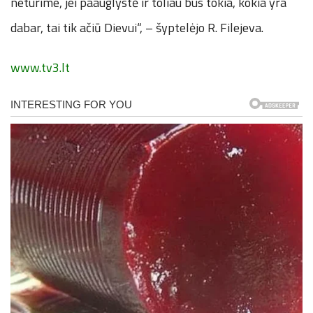
neturime, jei paauglystė ir toliau bus tokia, kokia yra
dabar, tai tik ačiū Dievui“, – šyptelėjo R. Filejeva.
www.tv3.lt