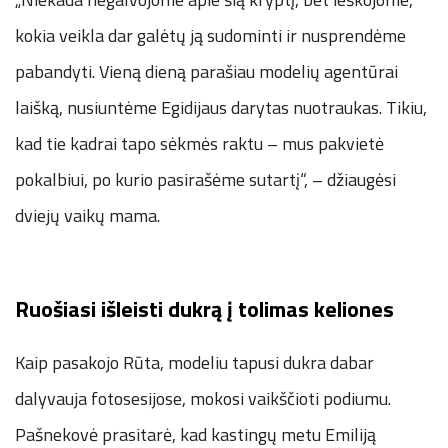
kokia veikla dar galėtų ją sudominti ir nusprendėme
pabandyti. Vieną dieną parašiau modelių agentūrai
laišką, nusiuntėme Egidijaus darytas nuotraukas. Tikiu,
kad tie kadrai tapo sėkmės raktu – mus pakvietė
pokalbiui, po kurio pasirašėme sutartį“, – džiaugėsi
dviejų vaikų mama.
Ruošiasi išleisti dukrą į tolimas keliones
Kaip pasakojo Rūta, modeliu tapusi dukra dabar
dalyvauja fotosesijose, mokosi vaikščioti podiumu.
Pašnekovė prasitarė, kad kastingų metu Emiliją