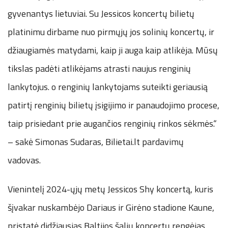
gyvenantys lietuviai. Su Jessicos koncertų bilietų
platinimu dirbame nuo pirmųjų jos solinių koncertų, ir
džiaugiamės matydami, kaip ji auga kaip atlikėja. Mūsų
tikslas padėti atlikėjams atrasti naujus renginių
lankytojus. o renginių lankytojams suteikti geriausią
patirtį renginių bilietų įsigijimo ir panaudojimo procese,
taip prisiedant prie augančios renginių rinkos sėkmės.“
– sakė Simonas Sudaras, Bilietai.lt pardavimų
vadovas.
Vienintelį 2024-ųjų metų Jessicos Shy koncertą, kuris
šįvakar nuskambėjo Dariaus ir Girėno stadione Kaune,
pristatė didžiausias Baltijos šalių koncertų rengėjas