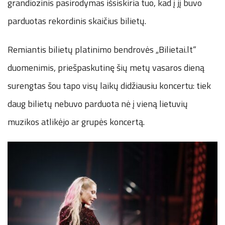
grandiozinis pasirodymas išsiskiria tuo, kad į jį buvo
parduotas rekordinis skaičius bilietų.
Remiantis bilietų platinimo bendrovės „Bilietai.lt“
duomenimis, priešpaskutinę šių metų vasaros dieną
surengtas šou tapo visų laikų didžiausiu koncertu: tiek
daug bilietų nebuvo parduota nė į vieną lietuvių
muzikos atlikėjo ar grupės koncertą.