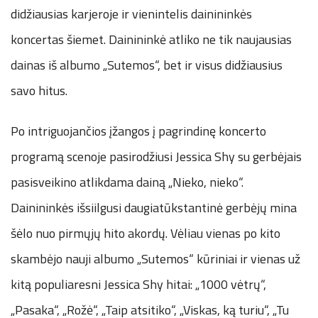
didžiausias karjeroje ir vienintelis dainininkės
koncertas šiemet. Dainininkė atliko ne tik naujausias
dainas iš albumo „Sutemos“, bet ir visus didžiausius
savo hitus.
Po intriguojančios įžangos į pagrindinę koncerto
programą scenoje pasirodžiusi Jessica Shy su gerbėjais
pasisveikino atlikdama dainą „Nieko, nieko“.
Dainininkės išsiilgusi daugiatūkstantinė gerbėjų mina
šėlo nuo pirmųjų hito akordų. Vėliau vienas po kito
skambėjo nauji albumo „Sutemos“ kūriniai ir vienas už
kitą populiaresni Jessica Shy hitai: „1000 vėtrų“,
„Pasaka“, „Rožė“, „Taip atsitiko“, „Viskas, ką turiu“, „Tu