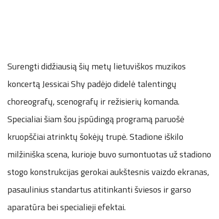
Surengti didžiausią šių metų lietuviškos muzikos
koncertą Jessicai Shy padėjo didelė talentingų
choreografų, scenografų ir režisierių komanda.
Specialiai šiam šou įspūdingą programą paruošė
kruopščiai atrinktų šokėjų trupė. Stadione iškilo
milžiniška scena, kurioje buvo sumontuotas už stadiono
stogo konstrukcijas gerokai aukštesnis vaizdo ekranas,
pasaulinius standartus atitinkanti šviesos ir garso
aparatūra bei specialieji efektai.