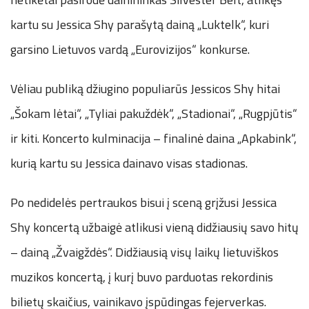
kartu su Jessica Shy parašytą dainą „Luktelk“, kuri
garsino Lietuvos vardą „Eurovizijos“ konkurse.
Vėliau publiką džiugino populiarūs Jessicos Shy hitai
„Šokam lėtai“, „Tyliai pakuždėk“, „Stadionai“, „Rugpjūtis“
ir kiti. Koncerto kulminacija – finalinė daina „Apkabink“,
kurią kartu su Jessica dainavo visas stadionas.
Po nedidelės pertraukos bisui į sceną grįžusi Jessica
Shy koncertą užbaigė atlikusi vieną didžiausių savo hitų
– dainą „Žvaigždės“. Didžiausią visų laikų lietuviškos
muzikos koncertą, į kurį buvo parduotas rekordinis
bilietų skaičius, vainikavo įspūdingas fejerverkas.