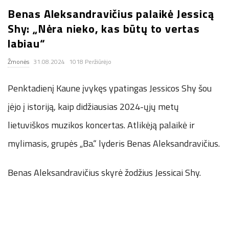
Benas Aleksandravičius palaikė Jessicą
.
Shy: „Nėra nieko, kas būtų to vertas
c
labiau“
Žmonės
31.08.2024
1018 Peržiūrėjo
o
Penktadienį Kaune įvykęs ypatingas Jessicos Shy šou
.
įėjo į istoriją, kaip didžiausias 2024-ųjų metų
u
lietuviškos muzikos koncertas. Atlikėją palaikė ir
k
mylimasis, grupės „Ba.“ lyderis Benas Aleksandravičius.
Benas Aleksandravičius skyrė žodžius Jessicai Shy.