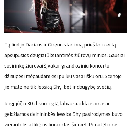
Tą liudijo Dariaus ir Girėno stadioną prieš koncertą
apsupusios daugiatūkstantinės žiūrovų minios. Gausiai
susirinkę žiūrovai šįvakar grandioziniu koncertu
džiaugėsi mėgaudamiesi puikiu vasarišku oru. Scenoje
jie matė ne tik Jessicą Shy, bet ir daugybę svečių.
Rugpjūčio 30 d. surengtą labiausiai klausomos ir
geidžiamos dainininkės Jessica Shy pasirodymas buvo
vienintelis atlikėjos koncertas šiemet. Pilnutėliame