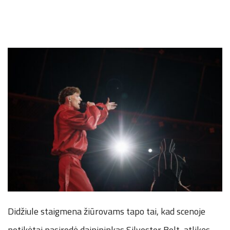
Didžiule staigmena žiūrovams tapo tai, kad scenoje
netikėtai pasirodė dainininkas Silvester Belt, atlikęs