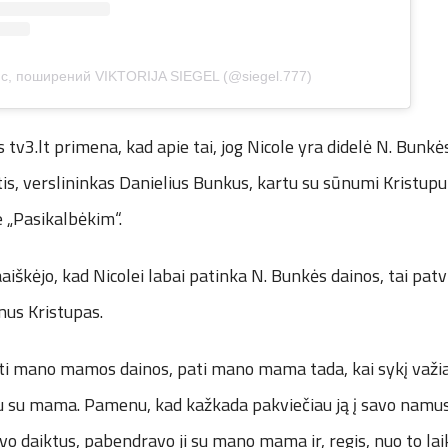
с, поширений VIKTORIJA SIEGEL (@siegel.777)
 tv3.lt primena, kad apie tai, jog Nicole yra didelė N. Bunkė
ėtis, verslininkas Danielius Bunkus, kartu su sūnumi Kristupu
e „Pasikalbėkim“.
iškėjo, kad Nicolei labai patinka N. Bunkės dainos, tai patvi
nus Kristupas.
ikti mano mamos dainos, pati mano mama tada, kai sykį važ
u su mama. Pamenu, kad kažkada pakviečiau ją į savo namus
vo daiktus, pabendravo ji su mano mama ir, regis, nuo to la