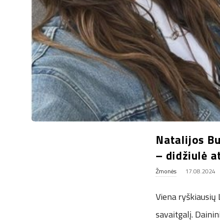
.
u
k
Natalijos Bu
– didžiulė a
Žmonės
17.08.2024
Viena ryškiausių 
savaitgalį. Daini