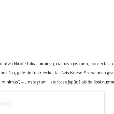
matyti Nicolę tokią laimingą, čia buvo jos metų koncertas.
bus šou, gale tie fejerverkai tai išvis išnešė. Scena buvo gr
siminimus“, – „Instagram“ istorijose įspūdžiais dalijosi nu