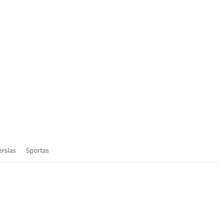
erslas
Sportas