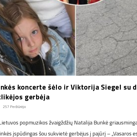
nkės koncerte šėlo ir Viktorija Siegel su 
tlikėjos gerbėja
257 Peržiūrėjo
Lietuvos popmuzikos žvaigždžių Natalija Bunkė griausmingai
ninkės įspūdingas šou sukvietė gerbėjus į pajūrį – „Vasaros e