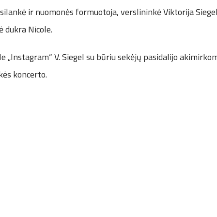
psilankė ir nuomonės formuotoja, verslininkė Viktorija Siegel
ė dukra Nicole.
le „Instagram“ V. Siegel su būriu sekėjų pasidalijo akimirkom
kės koncerto.