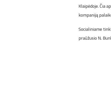
Klaipėdoje. Čia a
kompaniją palaik
Socialiniame tink
praūžusio N. Bun