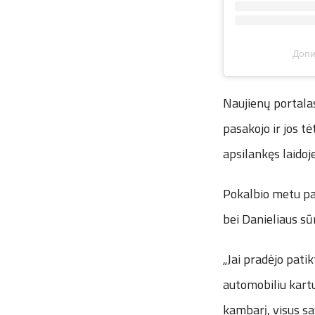
Допи
Naujienų portalas
pasakojo ir jos t
apsilankęs laidoj
Pokalbio metu paa
bei Danieliaus sū
„Jai pradėjo pat
automobiliu kart
kambarį, visus sa