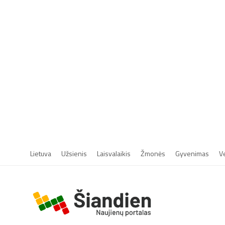
Lietuva
Užsienis
Laisvalaikis
Žmonės
Gyvenimas
V
r