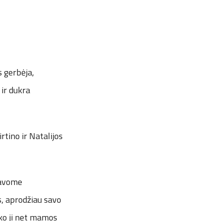
s gerbėja,
 ir dukra
rtino ir Natalijos
iavome
, aprodžiau savo
iko ji net mamos