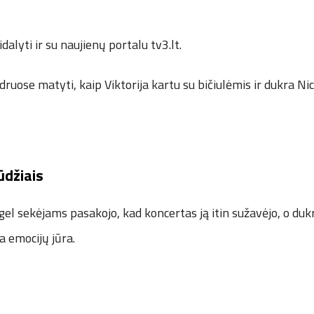
idalyti ir su naujienų portalu tv3.lt.
ruose matyti, kaip Viktorija kartu su bičiulėmis ir dukra Ni
ūdžiais
gel sekėjams pasakojo, kad koncertas ją itin sužavėjo, o dukr
a emocijų jūra.