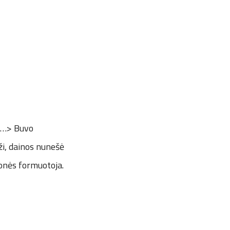
 <…> Buvo
aži, dainos nunešė
omonės formuotoja.