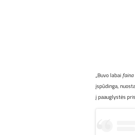
„Buvo labai
faina
įspūdinga, nuosta
į paauglystės pri