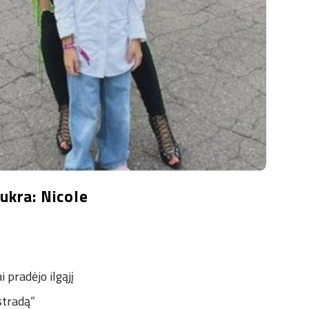
dukra: Nicole
 pradėjo ilgąjį
stradą“