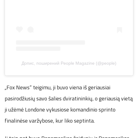
Допис, поширений People Magazine (@people)
„Fox News“ teigimu, ji buvo viena iš geriausiai
pasirodžiusių savo šalies dviratininkių, o geriausią vietą
ji užėmė Londone vykusiose komandinio sprinto
finalinėse varžybose, kur liko septinta.