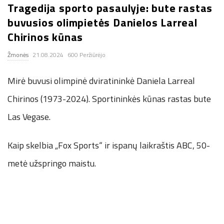
Tragedija sporto pasaulyje: bute rastas
.
buvusios olimpietės Danielos Larreal
Chirinos kūnas
c
Žmonės
21.08.2024
600 Peržiūrėjo
o
Mirė buvusi olimpinė dviratininkė Daniela Larreal
.
Chirinos (1973-2024). Sportininkės kūnas rastas bute
u
Las Vegase.
k
Kaip skelbia „Fox Sports“ ir ispanų laikraštis ABC, 50-
metė užspringo maistu.