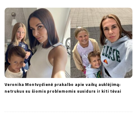
Veronika Montvydienė prakalbo apie vaikų auklėjimą:
netrukus su šiomis problemomis susidurs ir kiti tėvai