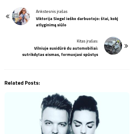
P
Ankstesnis įrašas
o
Viktorija Siegel ieško darbuotojo: štai, kokį
atlyginimą siūlo
s
t
Kitas įrašas:
N
Vilniuje susidūrė du automobiliai:
a
sutrikdytas eismas, formuojasi spūstys
v
i
g
Related Posts:
a
t
i
o
n