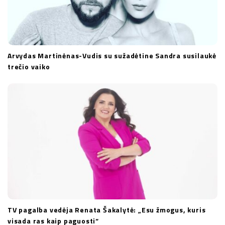
Arvydas Martinėnas-Vudis su sužadėtine Sandra susilaukė
trečio vaiko
TV pagalba vedėja Renata Šakalytė: „Esu žmogus, kuris
visada ras kaip paguosti“