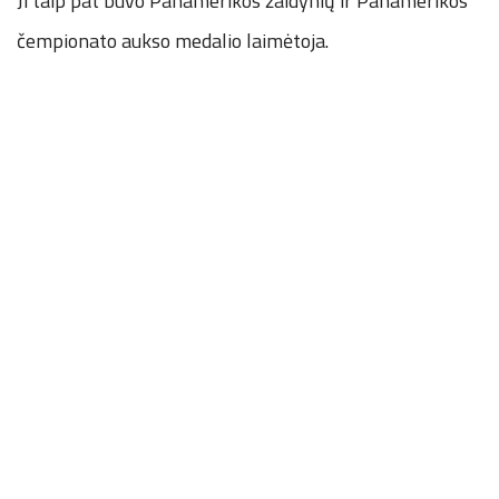
Ji taip pat buvo Panamerikos žaidynių ir Panamerikos
čempionato aukso medalio laimėtoja.