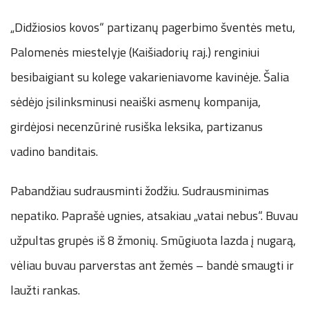
„Didžiosios kovos“ partizanų pagerbimo šventės metu,
Palomenės miestelyje (Kaišiadorių raj.) renginiui
besibaigiant su kolege vakarieniavome kavinėje. Šalia
sėdėjo įsilinksminusi neaiški asmenų kompanija,
girdėjosi necenzūrinė rusiška leksika, partizanus
vadino banditais.
Pabandžiau sudrausminti žodžiu. Sudrausminimas
nepatiko. Paprašė ugnies, atsakiau „vatai nebus“. Buvau
užpultas grupės iš 8 žmonių. Smūgiuota lazda į nugarą,
vėliau buvau parverstas ant žemės – bandė smaugti ir
laužti rankas.