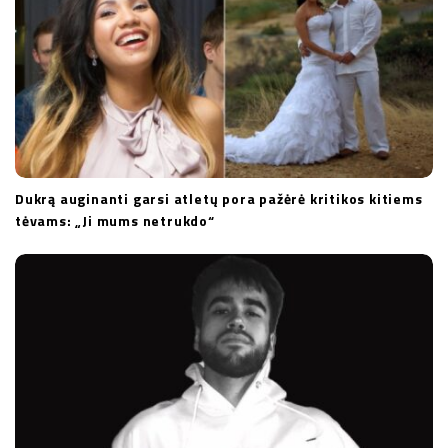
o
n
Dukrą auginanti garsi atletų pora pažėrė kritikos kitiems
tėvams: „Ji mums netrukdo“