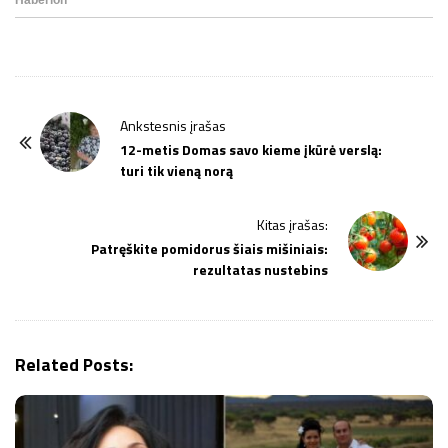
P
Ankstesnis įrašas
o
12-metis Domas savo kieme įkūrė verslą:
turi tik vieną norą
s
t
Kitas įrašas:
N
Patręškite pomidorus šiais mišiniais:
a
rezultatas nustebins
v
i
g
Related Posts:
a
t
i