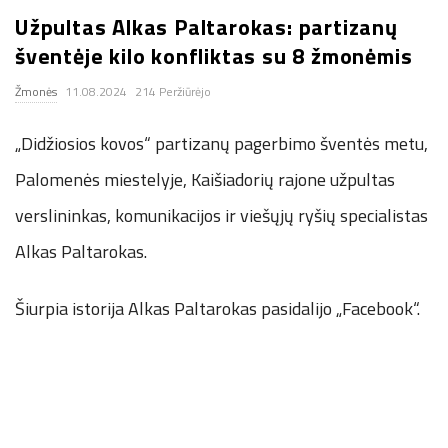
Užpultas Alkas Paltarokas: partizanų
.
šventėje kilo konfliktas su 8 žmonėmis
c
Žmonės
11.08.2024
214 Peržiūrėjo
o
„Didžiosios kovos“ partizanų pagerbimo šventės metu,
.
Palomenės miestelyje, Kaišiadorių rajone užpultas
verslininkas, komunikacijos ir viešųjų ryšių specialistas
u
Alkas Paltarokas.
k
Šiurpia istorija Alkas Paltarokas pasidalijo „Facebook“.