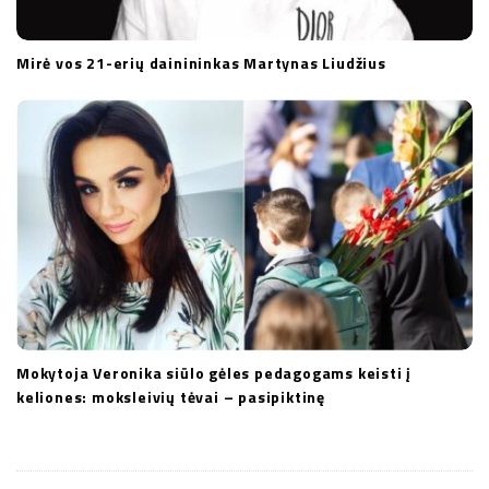
Mirė vos 21-erių dainininkas Martynas Liudžius
Mokytoja Veronika siūlo gėles pedagogams keisti į
keliones: moksleivių tėvai – pasipiktinę