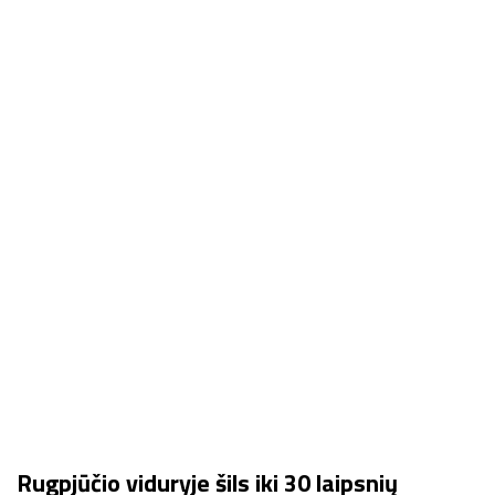
Rugpjūčio viduryje šils iki 30 laipsnių