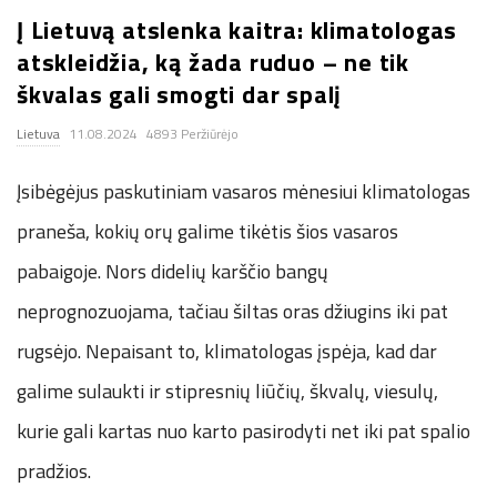
Į Lietuvą atslenka kaitra: klimatologas
.
atskleidžia, ką žada ruduo – ne tik
c
škvalas gali smogti dar spalį
Lietuva
11.08.2024
4893 Peržiūrėjo
o
Įsibėgėjus paskutiniam vasaros mėnesiui klimatologas
.
praneša, kokių orų galime tikėtis šios vasaros
u
pabaigoje. Nors didelių karščio bangų
k
neprognozuojama, tačiau šiltas oras džiugins iki pat
rugsėjo. Nepaisant to, klimatologas įspėja, kad dar
galime sulaukti ir stipresnių liūčių, škvalų, viesulų,
kurie gali kartas nuo karto pasirodyti net iki pat spalio
pradžios.