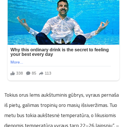
Tokius orus lems aukštuminis gūbrys, vyraus pernaša
iš pietų, galimas tropinių oro masių išsiveržimas. Tuo
metu bus tokia aukštesnė temperatūra, o likusiomis
dienomis temperatūra vyraus tarp 22–26 laipsnių“, –