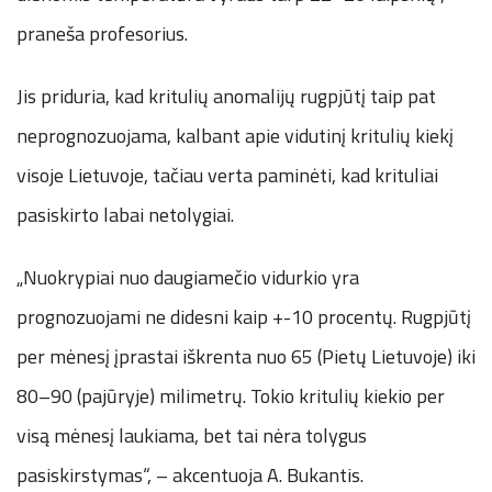
praneša profesorius.
Jis priduria, kad kritulių anomalijų rugpjūtį taip pat
neprognozuojama, kalbant apie vidutinį kritulių kiekį
visoje Lietuvoje, tačiau verta paminėti, kad krituliai
pasiskirto labai netolygiai.
„Nuokrypiai nuo daugiamečio vidurkio yra
prognozuojami ne didesni kaip +-10 procentų. Rugpjūtį
per mėnesį įprastai iškrenta nuo 65 (Pietų Lietuvoje) iki
80–90 (pajūryje) milimetrų. Tokio kritulių kiekio per
visą mėnesį laukiama, bet tai nėra tolygus
pasiskirstymas“, – akcentuoja A. Bukantis.