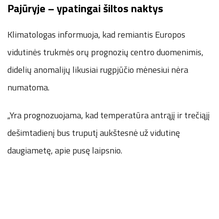
Pajūryje – ypatingai šiltos naktys
Klimatologas informuoja, kad remiantis Europos
vidutinės trukmės orų prognozių centro duomenimis,
didelių anomalijų likusiai rugpjūčio mėnesiui nėra
numatoma.
„Yra prognozuojama, kad temperatūra antrąjį ir trečiąjį
dešimtadienį bus truputį aukštesnė už vidutinę
daugiametę, apie pusę laipsnio.