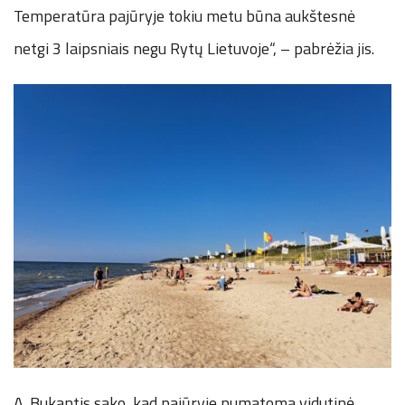
Temperatūra pajūryje tokiu metu būna aukštesnė
netgi 3 laipsniais negu Rytų Lietuvoje“, – pabrėžia jis.
A. Bukantis sako, kad pajūryje numatoma vidutinė