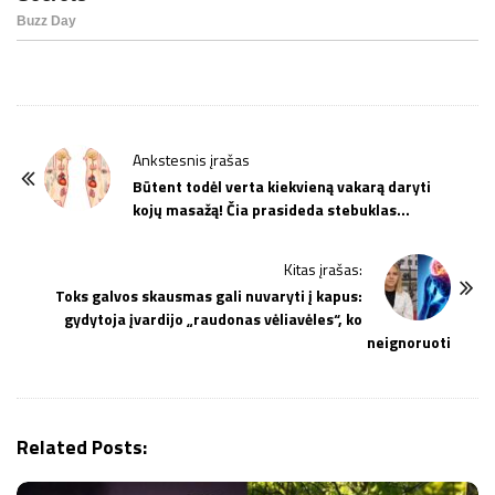
P
Ankstesnis įrašas
o
Būtent todėl verta kiekvieną vakarą daryti
kojų masažą! Čia prasideda stebuklas…
s
t
Kitas įrašas:
N
Toks galvos skausmas gali nuvaryti į kapus:
a
gydytoja įvardijo „raudonas vėliavėles“, ko
v
neignoruoti
i
g
a
Related Posts:
t
i