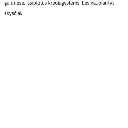
galūnėse, išsiplėtus kraujagyslėms, besikaupiantys
skysčiai.