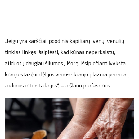
„Jeigu yra karščiai, poodinis kapiliarų, venų, venulių
tinklas linkęs išsiplėsti, kad kūnas neperkaistų,
atiduotų daugiau šilumos į išorę. Išsiplečiant įvyksta
kraujo stazė ir dėl jos venose kraujo plazma pereina į
audinius ir tinsta kojos“, – aiškino profesorius.