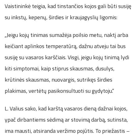
Vaistininkė teigia, kad tinstančios kojos gali būti susiję
su inkstų, kepenų, širdies ir kraujagyslių ligomis:
„Jeigu kojų tinimas sumažėja poilsio metu, naktį arba
keičiant aplinkos temperatūrą, dažnu atveju tai bus
susiję su vasaros karščiais. Visgi, jeigu kojų tinimą lydi
kiti simptomai, kaip stiprus skausmas, dusulys,
krūtinės skausmas, nuovargis, sutrikęs širdies
plakimas, vertėtų pasikonsultuoti su gydytoju.“
L. Valius sako, kad karštą vasaros dieną dažnai kojos,
ypač dirbantiems sėdimą ar stovimą darbą, sutinsta,
ima mausti, atsiranda veržimo pojūtis. To priežastis –