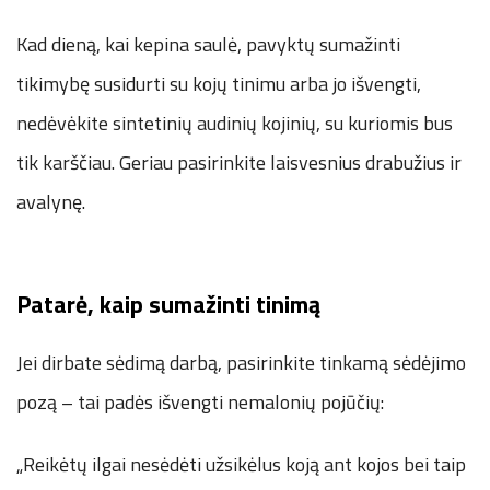
Kad dieną, kai kepina saulė, pavyktų sumažinti
tikimybę susidurti su kojų tinimu arba jo išvengti,
nedėvėkite sintetinių audinių kojinių, su kuriomis bus
tik karščiau. Geriau pasirinkite laisvesnius drabužius ir
avalynę.
Patarė, kaip sumažinti tinimą
Jei dirbate sėdimą darbą, pasirinkite tinkamą sėdėjimo
pozą – tai padės išvengti nemalonių pojūčių:
„Reikėtų ilgai nesėdėti užsikėlus koją ant kojos bei taip