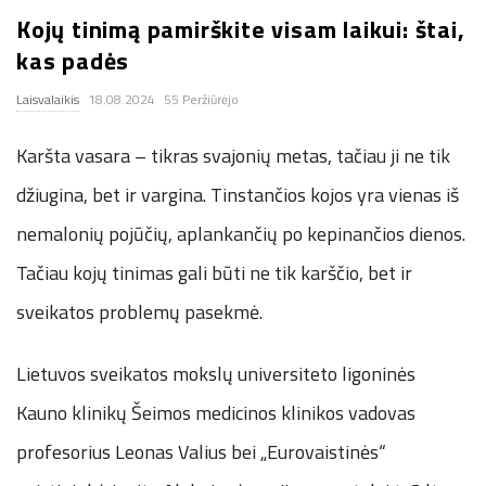
Kojų tinimą pamirškite visam laikui: štai,
.
kas padės
c
Laisvalaikis
18.08.2024
55 Peržiūrėjo
o
Karšta vasara – tikras svajonių metas, tačiau ji ne tik
.
džiugina, bet ir vargina. Tinstančios kojos yra vienas iš
nemalonių pojūčių, aplankančių po kepinančios dienos.
u
Tačiau kojų tinimas gali būti ne tik karščio, bet ir
k
sveikatos problemų pasekmė.
Lietuvos sveikatos mokslų universiteto ligoninės
Kauno klinikų Šeimos medicinos klinikos vadovas
profesorius Leonas Valius bei „Eurovaistinės“