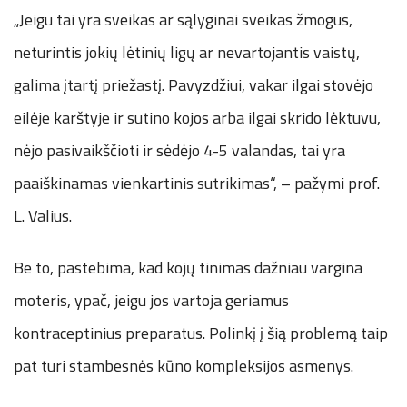
„Jeigu tai yra sveikas ar sąlyginai sveikas žmogus,
neturintis jokių lėtinių ligų ar nevartojantis vaistų,
galima įtartį priežastį. Pavyzdžiui, vakar ilgai stovėjo
eilėje karštyje ir sutino kojos arba ilgai skrido lėktuvu,
nėjo pasivaikščioti ir sėdėjo 4-5 valandas, tai yra
paaiškinamas vienkartinis sutrikimas“, – pažymi prof.
L. Valius.
Be to, pastebima, kad kojų tinimas dažniau vargina
moteris, ypač, jeigu jos vartoja geriamus
kontraceptinius preparatus. Polinkį į šią problemą taip
pat turi stambesnės kūno kompleksijos asmenys.