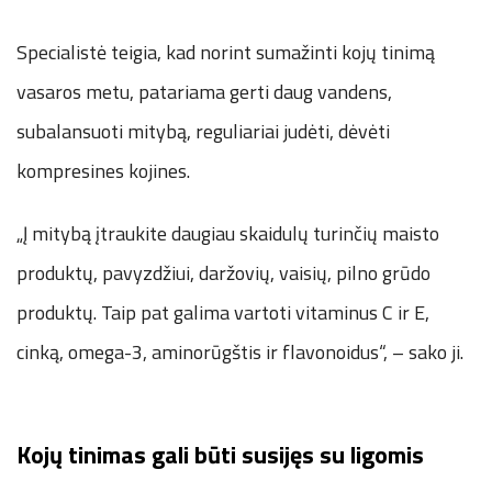
Specialistė teigia, kad norint sumažinti kojų tinimą
vasaros metu, patariama gerti daug vandens,
subalansuoti mitybą, reguliariai judėti, dėvėti
kompresines kojines.
„Į mitybą įtraukite daugiau skaidulų turinčių maisto
produktų, pavyzdžiui, daržovių, vaisių, pilno grūdo
produktų. Taip pat galima vartoti vitaminus C ir E,
cinką, omega-3, aminorūgštis ir flavonoidus“, – sako ji.
Kojų tinimas gali būti susijęs su ligomis