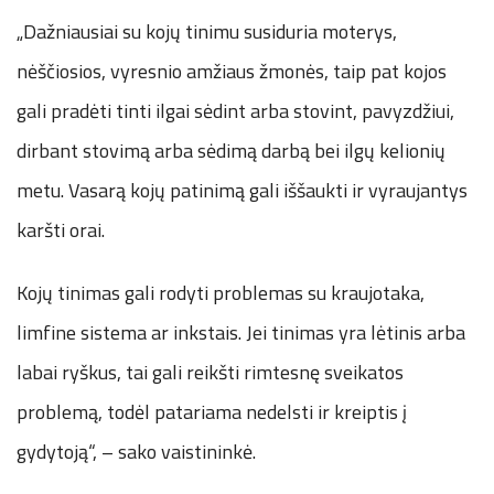
„Dažniausiai su kojų tinimu susiduria moterys,
nėščiosios, vyresnio amžiaus žmonės, taip pat kojos
gali pradėti tinti ilgai sėdint arba stovint, pavyzdžiui,
dirbant stovimą arba sėdimą darbą bei ilgų kelionių
metu. Vasarą kojų patinimą gali iššaukti ir vyraujantys
karšti orai.
Kojų tinimas gali rodyti problemas su kraujotaka,
limfine sistema ar inkstais. Jei tinimas yra lėtinis arba
labai ryškus, tai gali reikšti rimtesnę sveikatos
problemą, todėl patariama nedelsti ir kreiptis į
gydytoją“, – sako vaistininkė.