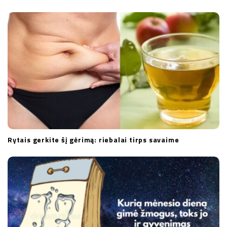
Rytais gerkite šį gėrimą: riebalai tirps savaime