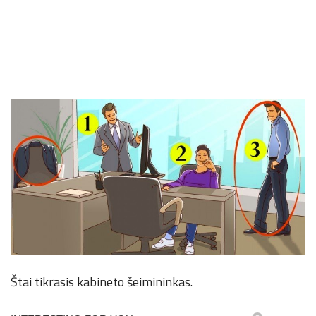
Štai tikrasis kabineto šeimininkas.