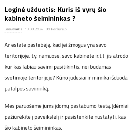
.
Loginė užduotis: Kuris iš vyrų šio
kabineto šeimininkas ?
c
Laisvalaikis
18.08.2024
80 Peržiūrėjo
o
Ar estate pastebėję, kad jei žmogus yra savo
.
teritorijoje, t.y. namuose, savo kabinete ir.t.t, jis atrodo
kur kas labiau savimi pasitikintis, nei būdamas
u
svetimoje teritorijoje? Kūno judesiai ir mimika išduoda
k
patalpos savininką.
Mes paruošėme jums įdomų pastabumo testą. Įdėmiai
pažiūrėkite į paveikslėlį ir pasistenkite nustatyti, kas
šio kabineto šeimininkas.