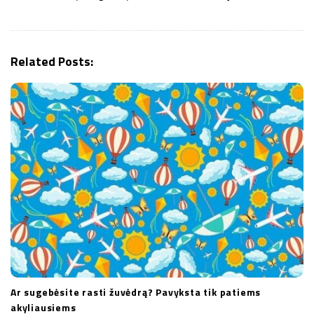
v
i
g
Related Posts:
a
t
i
o
n
Ar sugebėsite rasti žuvėdrą? Pavyksta tik patiems
akyliausiems