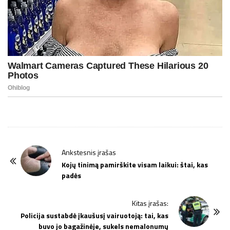
P
Ankstesnis įrašas
o
Kojų tinimą pamirškite visam laikui: štai, kas
padės
s
t
Kitas įrašas:
N
Policija sustabdė įkaušusį vairuotoją: tai, kas
a
buvo jo bagažinėje, sukels nemalonumų