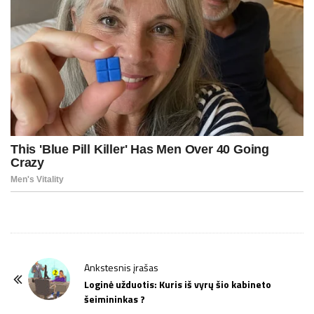
P
Ankstesnis įrašas
o
Loginė užduotis: Kuris iš vyrų šio kabineto
šeimininkas ?
s