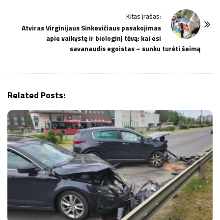
t
Kitas įrašas:
N
Atviras Virginijaus Sinkevičiaus pasakojimas
a
apie vaikystę ir biologinį tėvą: kai esi
v
savanaudis egoistas – sunku turėti šeimą
i
g
a
Related Posts:
t
i
o
n