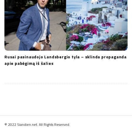
Rusai pasinaudojo Landsbergio tyla – sklinda propaganda
apie pabėgimą iš šalies
S
© 2022 Siandien.net. All Rights Reserved.
i