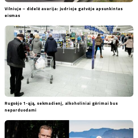
Vilniuje – didelė avarija: judrioje gatvėje apsunkintas
eismas
Rugsėjo 1-ąją, sekmadienį, alkoholiniai gėrimai bus
neparduodami