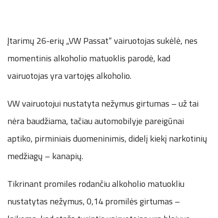
Įtarimų 26-erių „VW Passat“ vairuotojas sukėlė, nes
momentinis alkoholio matuoklis parodė, kad
vairuotojas yra vartojęs alkoholio.
VW vairuotojui nustatyta nežymus girtumas – už tai
nėra baudžiama, tačiau automobilyje pareigūnai
aptiko, pirminiais duomeninimis, didelį kiekį narkotinių
medžiagų – kanapių.
Tikrinant promiles rodančiu alkoholio matuokliu
nustatytas nežymus, 0,14 promilės girtumas –