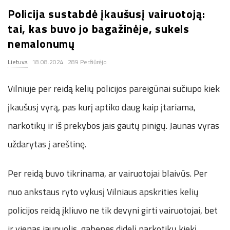
Policija sustabdė įkaušusį vairuotoją:
.
tai, kas buvo jo bagažinėje, sukels
c
nemalonumų
Lietuva
18.08.2024
289 Peržiūrėjo
o
Vilniuje per reidą kelių policijos pareigūnai sučiupo kiek
.
įkaušusį vyrą, pas kurį aptiko daug kaip įtariama,
u
narkotikų ir iš prekybos jais gautų pinigų. Jaunas vyras
k
uždarytas į areštinę.
Per reidą buvo tikrinama, ar vairuotojai blaivūs. Per
nuo ankstaus ryto vykusį Vilniaus apskrities kelių
policijos reidą įkliuvo ne tik devyni girti vairuotojai, bet
ir vienas jaunuolis, gabenęs didelį narkotikų kiekį.