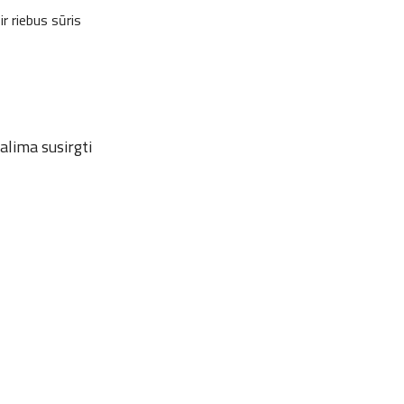
ir riebus sūris
alima susirgti