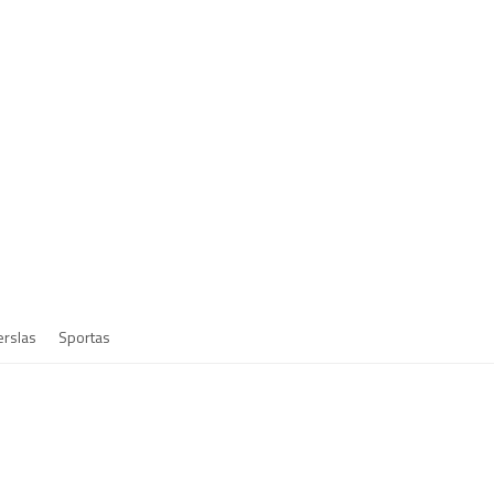
erslas
Sportas