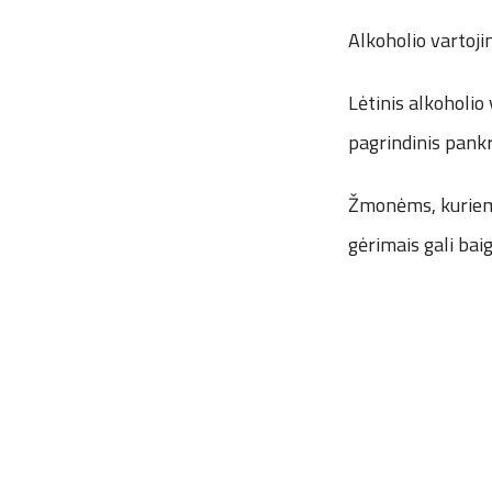
Alkoholio vartojim
Lėtinis alkoholio 
pagrindinis pankr
Žmonėms, kuriems
gėrimais gali bai