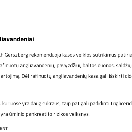
liavandeniai
h Gerszberg rekomenduoja kasos veiklos sutrikimus patiri
finuotų angliavandenių, pavyzdžiui, baltos duonos, saldžių
rtojimą. Dėl rafinuotų angliavandenių kasa gali išskirti did
kuriuose yra daug cukraus, taip pat gali padidinti trigliceridų
s yra ūminio pankreatito rizikos veiksnys.