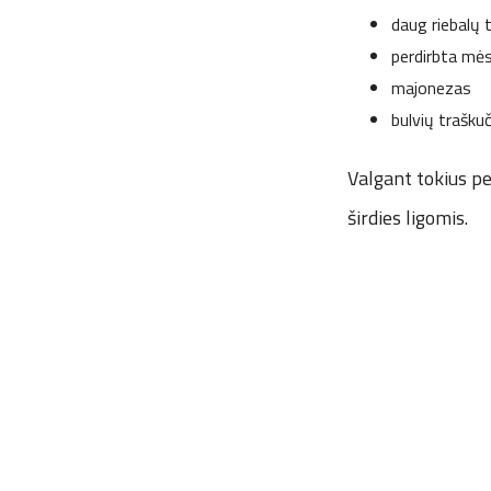
daug riebalų t
perdirbta mėsa
majonezas
bulvių traškuč
Valgant tokius pe
širdies ligomis.