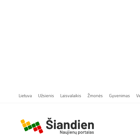
Lietuva
Užsienis
Laisvalaikis
Žmonės
Gyvenimas
V
r