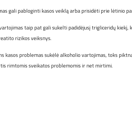
as gali pabloginti kasos veiklą arba prisidėti prie lėtinio p
vartojimas taip pat gali sukelti padidėjusį trigliceridų kiekį, 
eatito rizikos veiksnys.
 kasos problemas sukėlė alkoholio vartojimas, toks piktn
gtis rimtomis sveikatos problemomis ir net mirtimi.