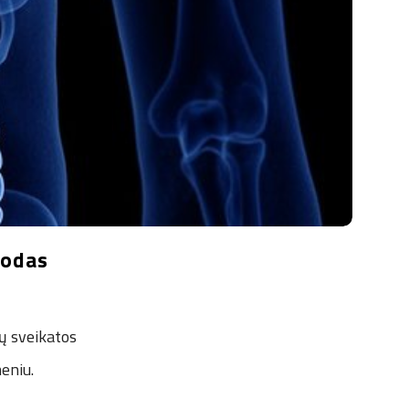
uodas
sų sveikatos
eniu.