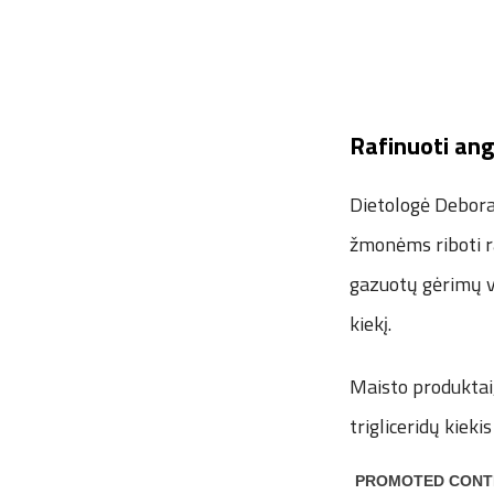
Rafinuoti ang
Dietologė Debora
žmonėms riboti ra
gazuotų gėrimų va
kiekį.
Maisto produktai, 
trigliceridų kieki