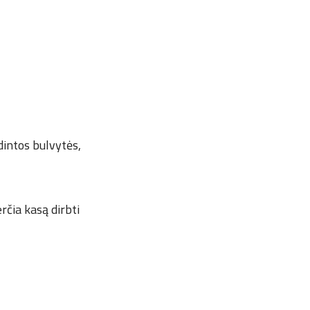
dintos bulvytės,
rčia kasą dirbti