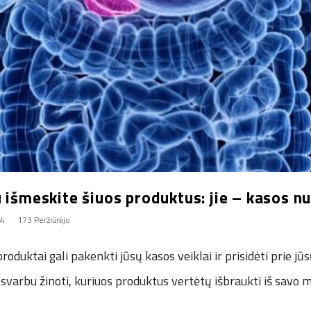
 išmeskite šiuos produktus: jie – kasos n
24
173 Peržiūrėjo
roduktai gali pakenkti jūsų kasos veiklai ir prisidėti prie jū
svarbu žinoti, kuriuos produktus vertėtų išbraukti iš savo m