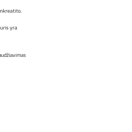
ankreatito.
kuris yra
audžiavimas