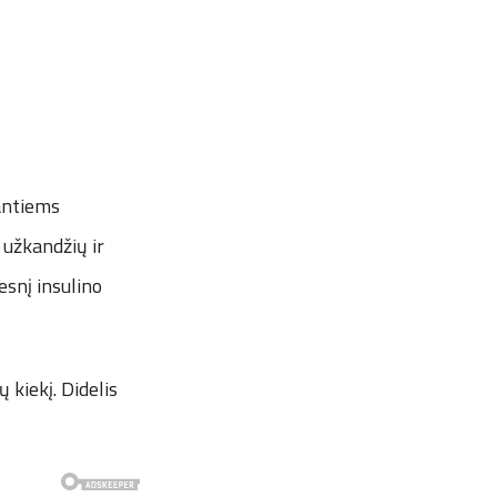
antiems
 užkandžių ir
esnį insulino
 kiekį. Didelis