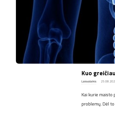
.
u
k
Kuo greičiau
Laisvalaikis
25.08.20
Kai kurie maisto p
problemų. Dėl to 