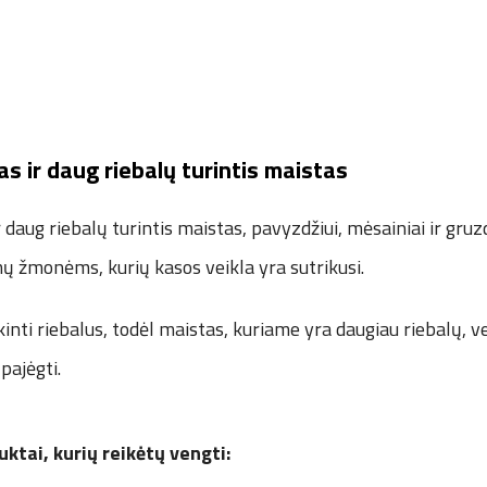
s ir daug riebalų turintis maistas
 daug riebalų turintis maistas, pavyzdžiui, mėsainiai ir gruz
mų žmonėms, kurių kasos veikla yra sutrikusi.
inti riebalus, todėl maistas, kuriame yra daugiau riebalų, ve
 pajėgti.
uktai, kurių reikėtų vengti: