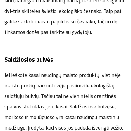
Norėdami gauti maksimalią naudą, kasdien suvalgykite
dvi-tris skilteles šviežio, ekologiško česnako. Taip pat
galite vartoti maisto papildus su česnaku, tačiau dėl
tinkamos dozės pasitarkite su gydytoju.
Saldžiosios bulvės
Jei ieškote kasai naudingų maisto produktų, vietinėje
maisto prekių parduotuvėje pasiimkite ekologiškų
saldžiųjų bulvių. Tačiau tai ne vienintelis oranžinės
spalvos stebuklas jūsų kasai. Saldžiosiose bulvėse,
morkose ir moliūguose yra kasai naudingų maistinių
medžiagų. Įrodyta, kad visos jos padeda išvengti vėžio.