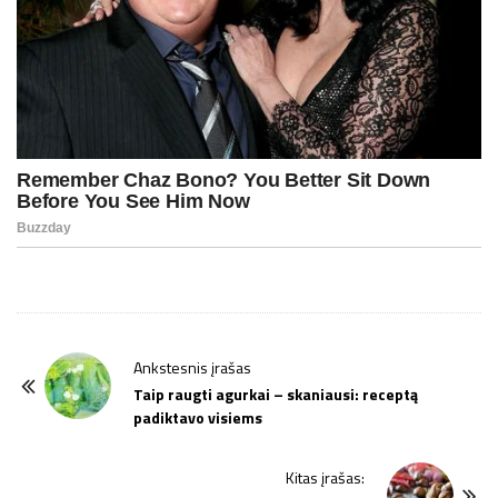
P
Ankstesnis įrašas
o
Taip raugti agurkai – skaniausi: receptą
padiktavo visiems
s
t
Kitas įrašas:
N