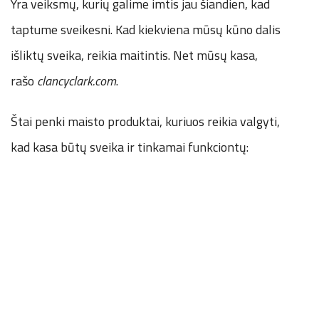
Yra veiksmų, kurių galime imtis jau šiandien, kad
taptume sveikesni. Kad kiekviena mūsų kūno dalis
išliktų sveika, reikia maitintis. Net mūsų kasa,
rašo
clancyclark.com
.
Štai penki maisto produktai, kuriuos reikia valgyti,
kad kasa būtų sveika ir tinkamai funkciontų: