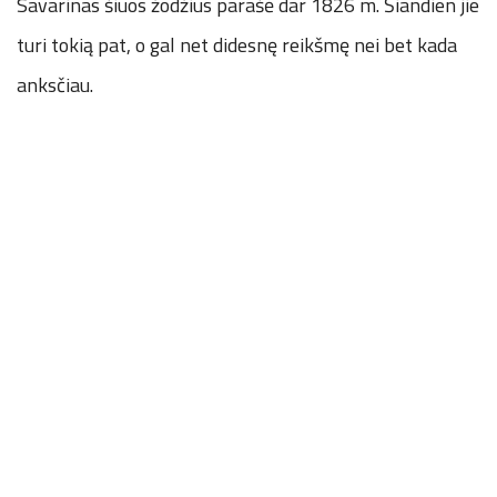
Savarinas šiuos žodžius parašė dar 1826 m. Šiandien jie
turi tokią pat, o gal net didesnę reikšmę nei bet kada
anksčiau.