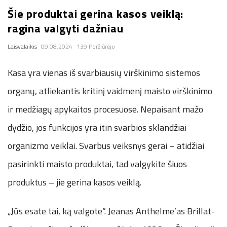
Šie produktai gerina kasos veiklą:
.
ragina valgyti dažniau
c
Laisvalaikis
09.08.2024
139 Peržiūrėjo
o
Kasa yra vienas iš svarbiausių virškinimo sistemos
.
organų, atliekantis kritinį vaidmenį maisto virškinimo
ir medžiagų apykaitos procesuose. Nepaisant mažo
u
dydžio, jos funkcijos yra itin svarbios sklandžiai
k
organizmo veiklai. Svarbus veiksnys gerai – atidžiai
pasirinkti maisto produktai, tad valgykite šiuos
produktus – jie gerina kasos veiklą.
„Jūs esate tai, ką valgote“. Jeanas Anthelme’as Brillat-