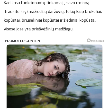
Kad kasa funkcionuotų tinkamai, į savo racioną
įtraukite kryžmažiedžių daržovių, tokių kaip brokoliai,
kopūstai, briuseliniai kopūstai ir žiediniai kopūstai.
Visose jose yra priešvėžinių medžiagų.