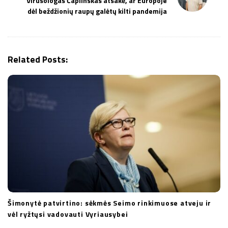
Virusologas Čaplinskas atsakė, ar Europoje
a
dėl beždžionių raupų galėtų kilti pandemija
v
i
g
Related Posts:
a
t
i
o
n
Šimonytė patvirtino: sėkmės Seimo rinkimuose atveju ir
vėl ryžtųsi vadovauti Vyriausybei