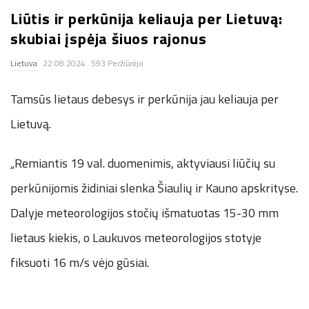
Liūtis ir perkūnija keliauja per Lietuvą:
.
skubiai įspėja šiuos rajonus
c
Lietuva
22.08.2024
593 Peržiūrėjo
o
Tamsūs lietaus debesys ir perkūnija jau keliauja per
.
Lietuvą.
u
„Remiantis 19 val. duomenimis, aktyviausi liūčių su
perkūnijomis židiniai slenka Šiaulių ir Kauno apskrityse.
k
Dalyje meteorologijos stočių išmatuotas 15-30 mm
lietaus kiekis, o Laukuvos meteorologijos stotyje
fiksuoti 16 m/s vėjo gūsiai.