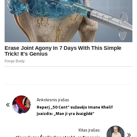
P
Ankstesnis įrašas
o
Reperį „50 Cent“ sužavėjo Imane Khelif
įvaizdis: „Man ji yra žvaigždė“
s
t
Kitas įrašas:
N